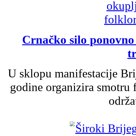
Crnačko silo ponovno o
t
U sklopu manifestacije Br
godine organizira smotru f
održat