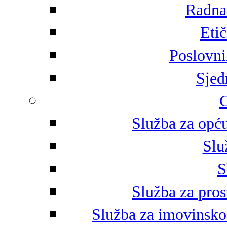
Radna 
Eti
Poslovni
Sjed
G
Služba za opću
Slu
S
Služba za pros
Služba za imovinsko-