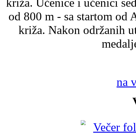
križa. Učenice i učenici se
od 800 m - sa startom od 
križa. Nakon održanih ut
medalje
na 