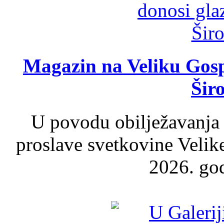
Magazin na Veliku Gosp
Šir
U povodu obilježavanja
proslave svetkovine Velik
2026. god