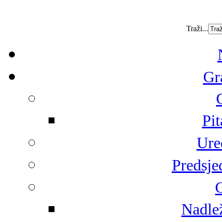
Traži...
Gr
Pit
Ure
Predsje
G
Nadlež