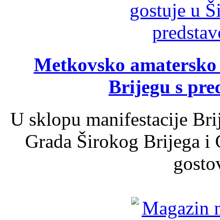
Metkovsko amatersko k
Brijegu s pr
U sklopu manifestacije Bri
Grada Širokog Brijega i 
gosto