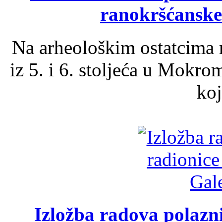
ranokršćanske
Na arheološkim ostatcima 
iz 5. i 6. stoljeća u Mokro
koj
Izložba radova polazn