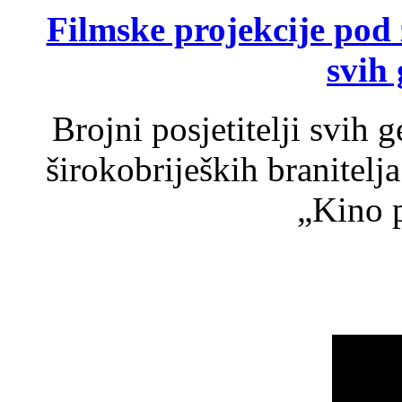
Filmske projekcije pod
svih 
Brojni posjetitelji svih 
širokobrijeških branitel
„Kino p