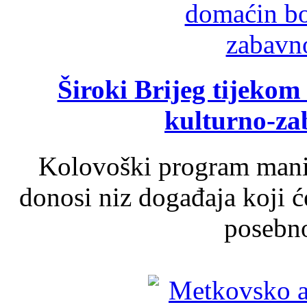
Široki Brijeg tijeko
kulturno-z
Kolovoški program manif
donosi niz događaja koji ć
posebno