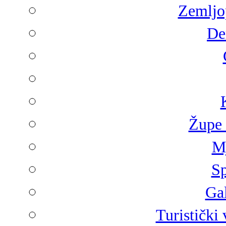
Zemljop
De
Župe 
Mj
Sp
Gal
Turistički 