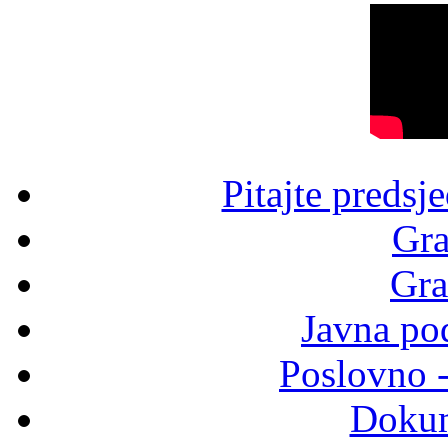
Pitajte predsj
Gra
Gra
Javna po
Poslovno 
Dokum