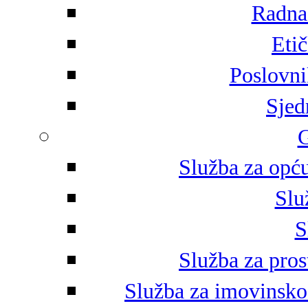
Radna 
Eti
Poslovni
Sjed
G
Služba za opću
Slu
S
Služba za pros
Služba za imovinsko-