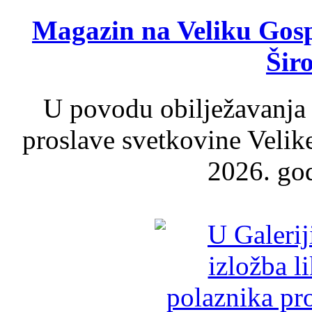
Magazin na Veliku Gosp
Šir
U povodu obilježavanja
proslave svetkovine Velik
2026. god