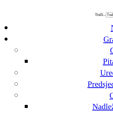
Traži...
Gr
Pit
Ure
Predsje
G
Nadlež