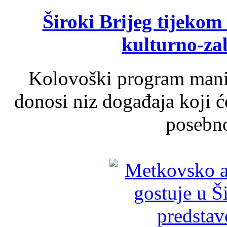
Široki Brijeg tijeko
kulturno-z
Kolovoški program manif
donosi niz događaja koji ć
posebno