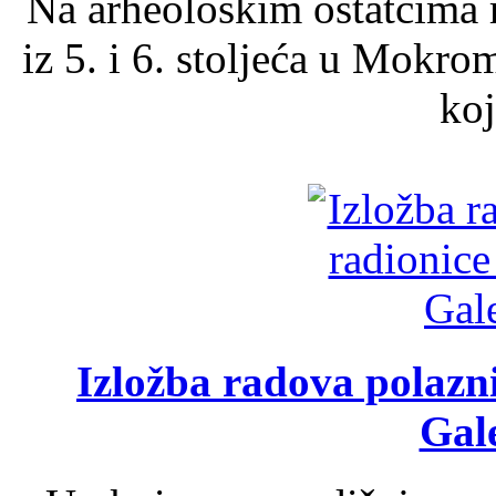
Na arheološkim ostatcima 
iz 5. i 6. stoljeća u Mokro
koj
Izložba radova polazn
Gale