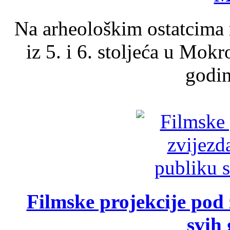
Na arheološkim ostatcima 
iz 5. i 6. stoljeća u Mok
godin
Filmske projekcije pod
svih 