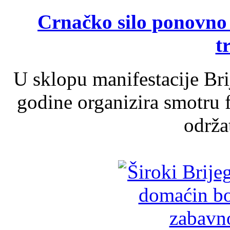
Crnačko silo ponovno o
t
U sklopu manifestacije Br
godine organizira smotru f
održat