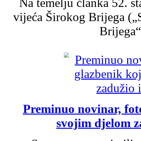
Na temelju članka 52. s
vijeća Širokog Brijega (
Brijega“,
Preminuo novinar, foto
svojim djelom za