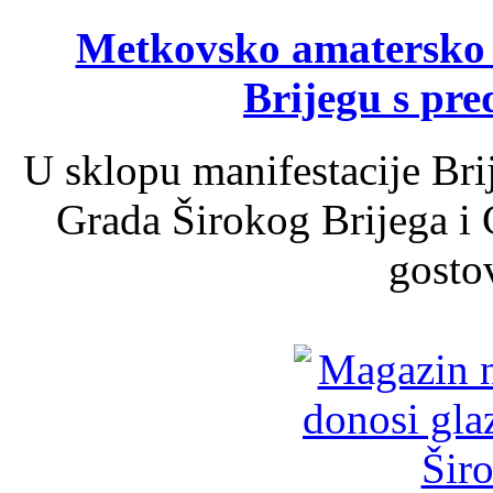
Metkovsko amatersko k
Brijegu s pr
U sklopu manifestacije Bri
Grada Širokog Brijega i 
gosto