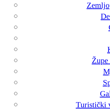
Zemljop
De
Župe 
Mj
Sp
Gal
Turistički 