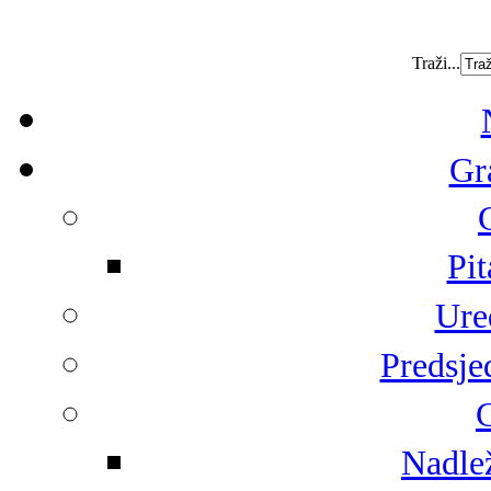
Traži...
Gr
Pit
Ure
Predsje
G
Nadlež