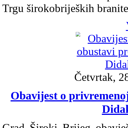
Trgu širokobrijeških branite
Četvrtak, 2
Obavijest o privremenoj
Dida
Grad Široki Brijeg obavje