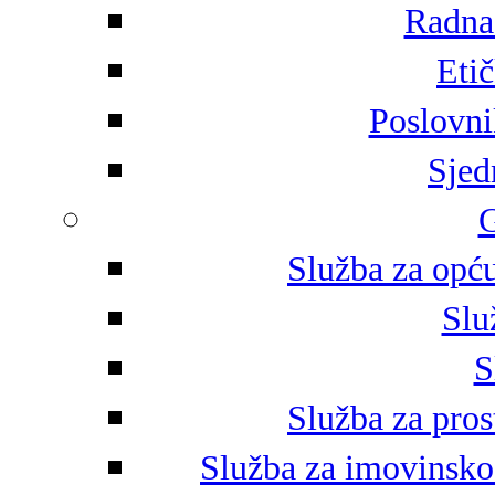
Radna 
Eti
Poslovni
Sjed
G
Služba za opću
Slu
S
Služba za pros
Služba za imovinsko-