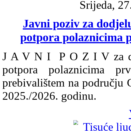
Srijeda, 2
Javni poziv za dodjel
potpora polaznicima p
J A V N I P O Z I V za do
potpora polaznicima pr
prebivalištem na području 
2025./2026. godinu.