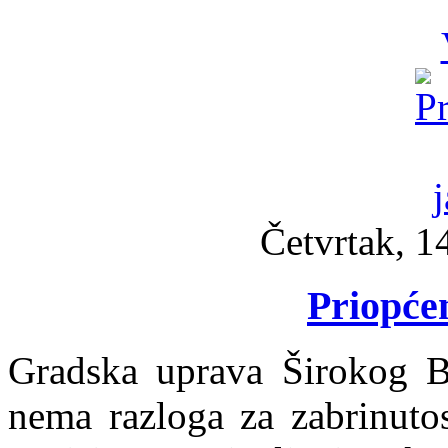
Četvrtak, 1
Priopćen
Gradska uprava Širokog Br
nema razloga za zabrinutos