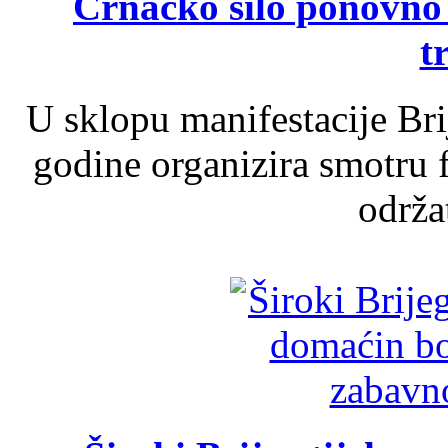
Crnačko silo ponovno o
t
U sklopu manifestacije Br
godine organizira smotru f
održat