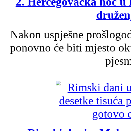
2. Hercegovačka noć u 
druženj
Nakon uspješne prošlogodi
ponovno će biti mjesto ok
pjesme