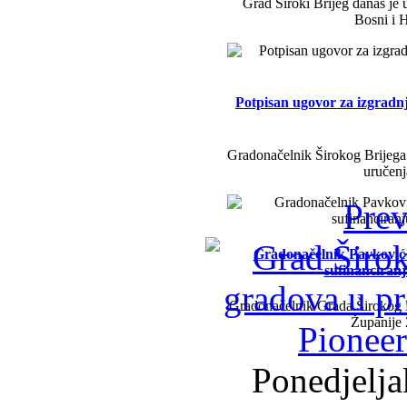
Grad Široki Brijeg danas je 
Bosni i H
Potpisan ugovor za izgradn
Gradonačelnik Širokog Brijega 
uručenj
Prev
Gradonačelnik Pavković i 
sufinanciran
Gradonačelnik Grada Širokog B
Županije
Ponedjelja