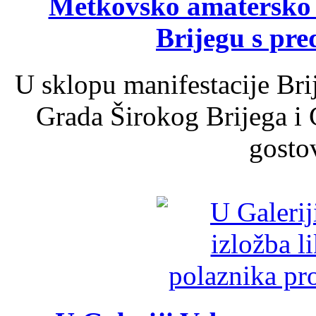
Metkovsko amatersko k
Brijegu s pr
U sklopu manifestacije Bri
Grada Širokog Brijega i 
gosto