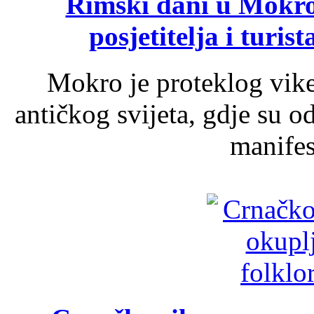
Rimski dani u Mokrom
posjetitelja i turist
Mokro je proteklog vik
antičkog svijeta, gdje su 
manifest