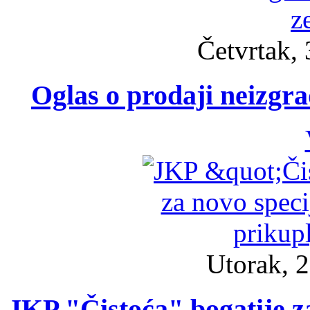
Četvrtak, 
Oglas o prodaji neizgra
Utorak, 2
JKP "Čistoća" bogatije za