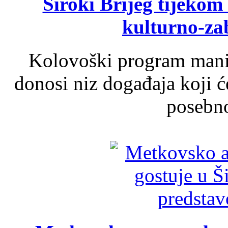
Široki Brijeg tijeko
kulturno-z
Kolovoški program manif
donosi niz događaja koji ć
posebno