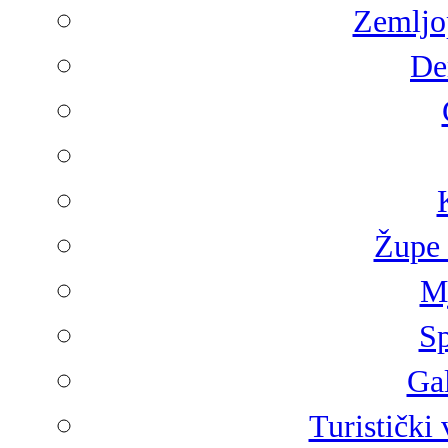
Zemljop
De
Župe 
Mj
Sp
Gal
Turistički 