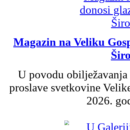
Magazin na Veliku Gosp
Šir
U povodu obilježavanja
proslave svetkovine Velik
2026. god