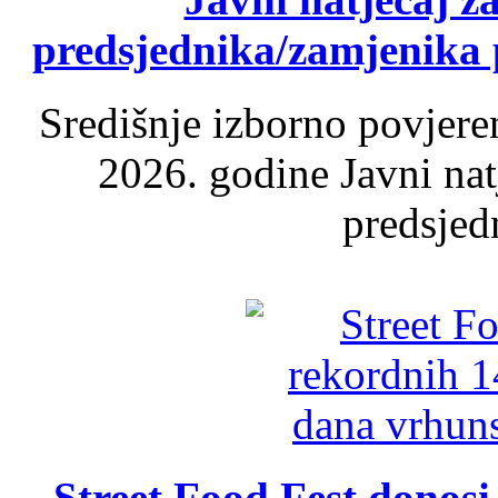
predsjednika/zamjenika 
Središnje izborno povjere
2026. godine Javni nat
predsjed
Street Food Fest donosi 