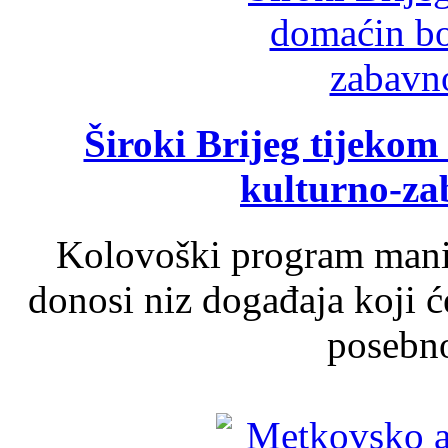
Široki Brijeg tijeko
kulturno-z
Kolovoški program manif
donosi niz događaja koji ć
posebno