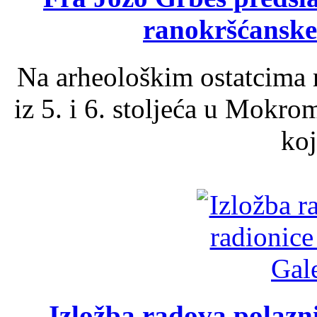
ranokršćanske
Na arheološkim ostatcima 
iz 5. i 6. stoljeća u Mokro
koj
Izložba radova polazn