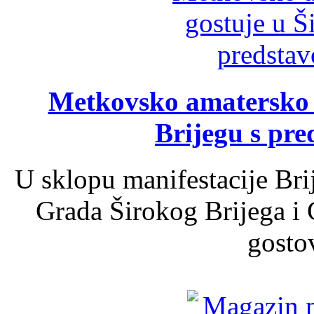
Metkovsko amatersko k
Brijegu s pr
U sklopu manifestacije Bri
Grada Širokog Brijega i 
gosto