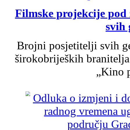
Filmske projekcije pod
svih 
Brojni posjetitelji svih 
širokobrijeških branitel
„Kino p