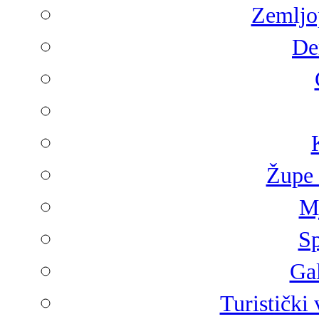
Zemljop
De
Župe 
Mj
Sp
Gal
Turistički 