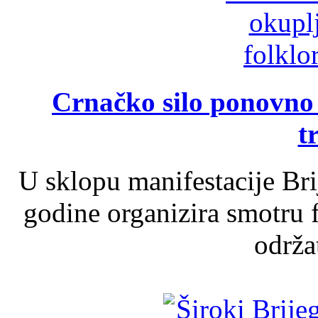
Crnačko silo ponovno o
t
U sklopu manifestacije Br
godine organizira smotru f
održat