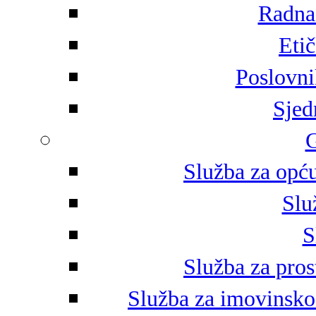
Radna 
Eti
Poslovni
Sjed
G
Služba za opću
Slu
S
Služba za pros
Služba za imovinsko-