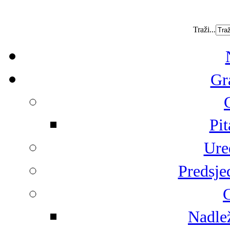
Traži...
Gr
Pit
Ure
Predsje
G
Nadlež