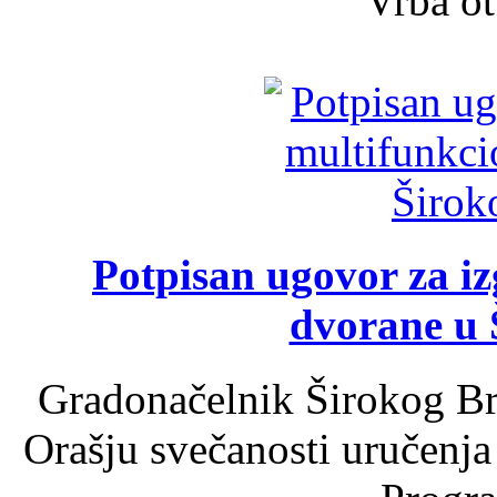
Vrba ot
Potpisan ugovor za i
dvorane u 
Gradonačelnik Širokog Br
Orašju svečanosti uručenja