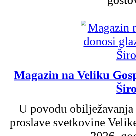
Magazin na Veliku Gosp
Šir
U povodu obilježavanja
proslave svetkovine Velik
2026. god