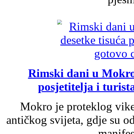
Rimski dani u Mokrom
posjetitelja i turist
Mokro je proteklog vik
antičkog svijeta, gdje su 
manifest