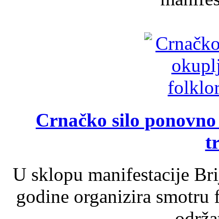
Crnačko silo ponovno o
t
U sklopu manifestacije Br
godine organizira smotru f
održat