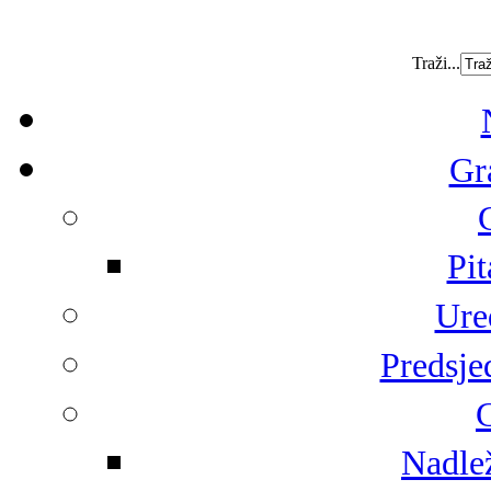
Traži...
Gr
Pit
Ure
Predsje
G
Nadlež