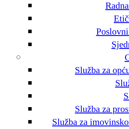
Radna 
Eti
Poslovni
Sjed
G
Služba za opću
Slu
S
Služba za pros
Služba za imovinsko-