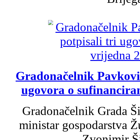
Gradonačelnik Pavković 
ugovora o sufinancira
Gradonačelnik Grada Ši
ministar gospodarstva 
Zvonimir Šir