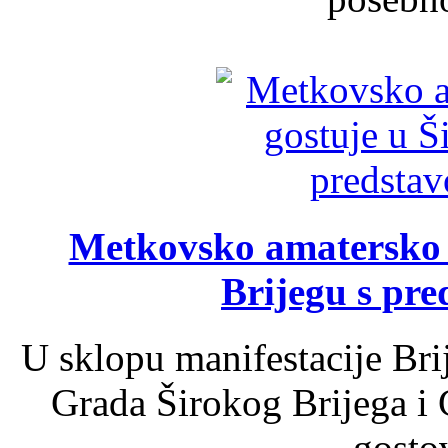
Metkovsko amatersko k
Brijegu s pr
U sklopu manifestacije Bri
Grada Širokog Brijega i 
gosto