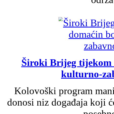
Široki Brijeg tijeko
kulturno-z
Kolovoški program manif
donosi niz događaja koji ć
posebno