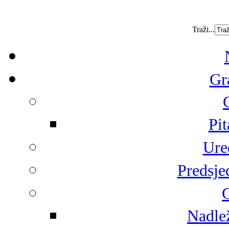
Traži...
Gr
Pit
Ure
Predsje
G
Nadlež