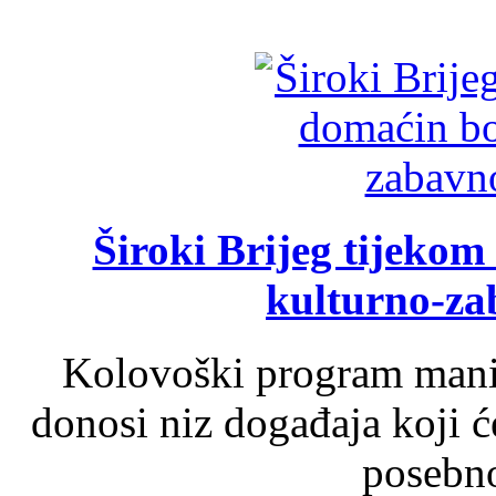
Široki Brijeg tijeko
kulturno-z
Kolovoški program manif
donosi niz događaja koji ć
posebno