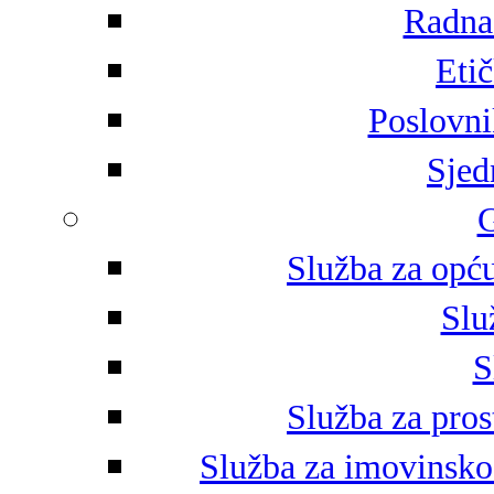
Radna 
Eti
Poslovni
Sjed
G
Služba za opću
Slu
S
Služba za pros
Služba za imovinsko-