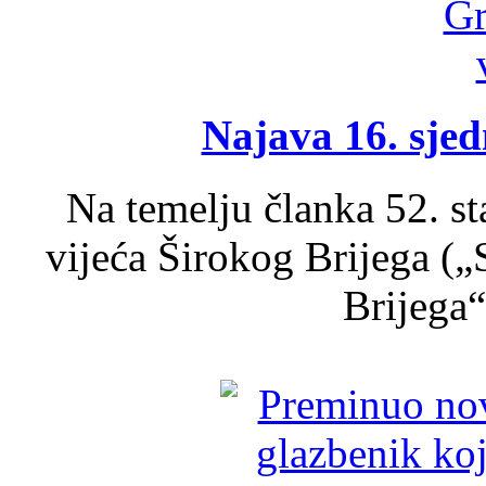
Najava 16. sjed
Na temelju članka 52. s
vijeća Širokog Brijega (
Brijega“,