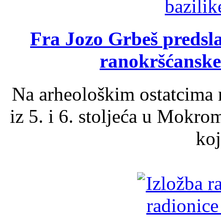
Fra Jozo Grbeš predsla
ranokršćanske
Na arheološkim ostatcima 
iz 5. i 6. stoljeća u Mokro
koj