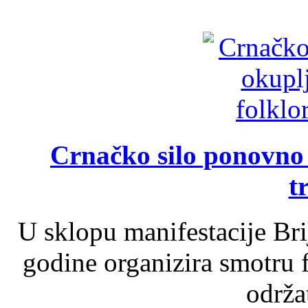
Crnačko silo ponovno o
t
U sklopu manifestacije Br
godine organizira smotru f
održat