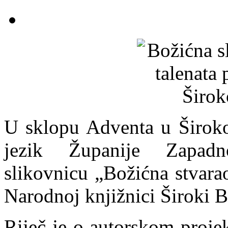
U sklopu Adventa u Širokom
jezik Županije Zapadn
slikovnicu „Božićna stvara
Narodnoj knjižnici Široki B
Riječ je o autorskom proje