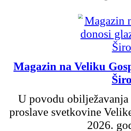
Magazin na Veliku Gosp
Šir
U povodu obilježavanja
proslave svetkovine Velik
2026. god