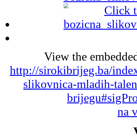
View the embedded 
http://sirokibrijeg.ba/ind
slikovnica-mladih-tale
brijegu#sigPr
na 