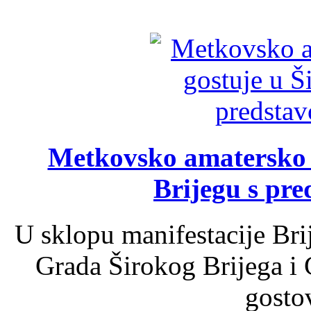
Metkovsko amatersko k
Brijegu s pr
U sklopu manifestacije Bri
Grada Širokog Brijega i 
gosto