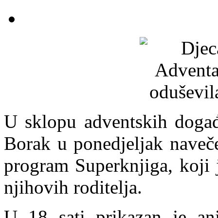
U sklopu adventskih događ
Borak u ponedjeljak navečer
program Superknjiga, koji 
njihovih roditelja.
U 18 sati prikazan je ani