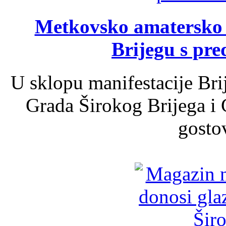
Metkovsko amatersko k
Brijegu s pr
U sklopu manifestacije Bri
Grada Širokog Brijega i 
gosto