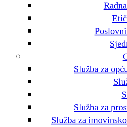
Radna 
Eti
Poslovni
Sjed
G
Služba za opću
Slu
S
Služba za pros
Služba za imovinsko-