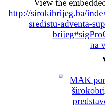
View the embedded 
http://sirokibrijeg.ba/ind
sredistu-adventa-sup
brijeg#sigPro
na 