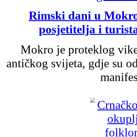
Rimski dani u Mokrom
posjetitelja i turist
Mokro je proteklog vik
antičkog svijeta, gdje su 
manifest