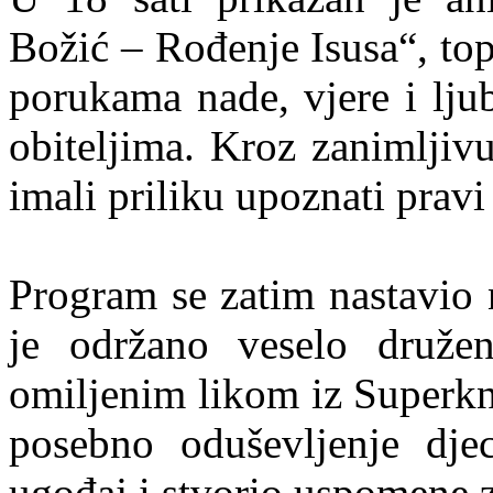
Božić – Rođenje Isusa“, top
porukama nade, vjere i lju
obiteljima. Kroz zanimljiv
imali priliku upoznati prav
Program se zatim nastavio 
je održano veselo družen
omiljenim likom iz Superkn
posebno oduševljenje dje
ugođaj i stvorio uspomene 