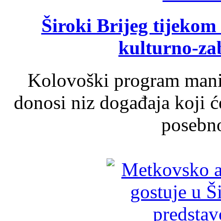
Široki Brijeg tijeko
kulturno-z
Kolovoški program manif
donosi niz događaja koji ć
posebno