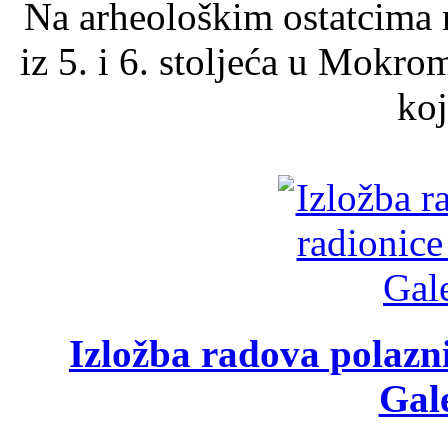
Na arheološkim ostatcima 
iz 5. i 6. stoljeća u Mokro
koj
Izložba radova polazn
Gale