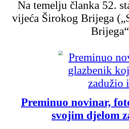
Na temelju članka 52. s
vijeća Širokog Brijega (
Brijega“,
Preminuo novinar, foto
svojim djelom za