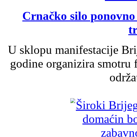
Crnačko silo ponovno o
t
U sklopu manifestacije Br
godine organizira smotru f
održat