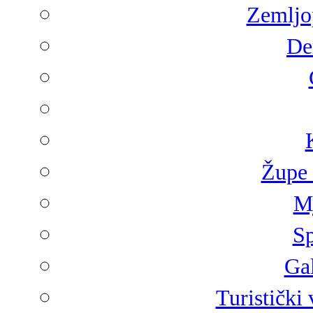
Zemljop
De
Župe 
Mj
Sp
Gal
Turistički 