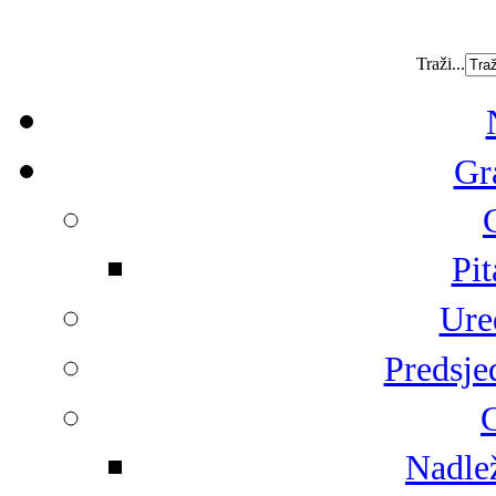
Traži...
Gr
Pit
Ure
Predsje
G
Nadlež