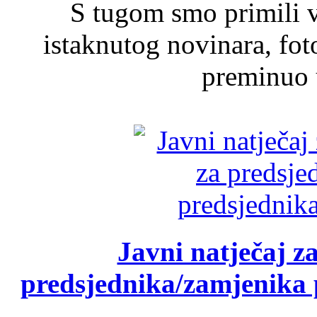
S tugom smo primili v
istaknutog novinara, foto
preminuo u
Javni natječaj z
predsjednika/zamjenika 