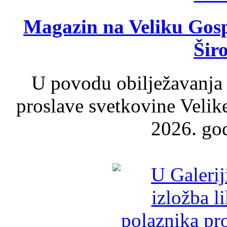
Magazin na Veliku Gosp
Šir
U povodu obilježavanja
proslave svetkovine Velik
2026. god