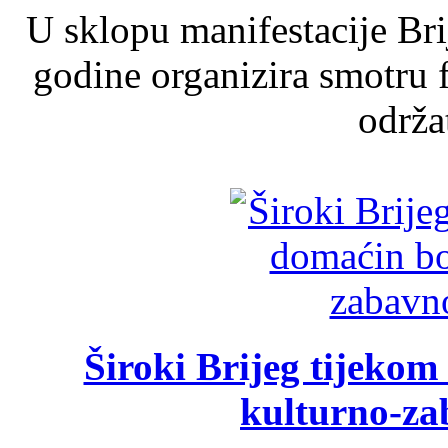
U sklopu manifestacije Br
godine organizira smotru f
održat
Široki Brijeg tijeko
kulturno-z