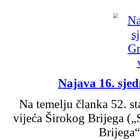
Najava 16. sjed
Na temelju članka 52. s
vijeća Širokog Brijega (
Brijega“,