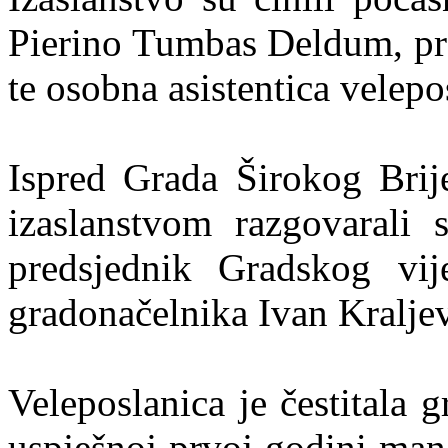
Pierino Tumbas Deldum, pre
te osobna asistentica velep
Ispred Grada Širokog Brij
izaslanstvom razgovarali 
predsjednik Gradskog vij
gradonačelnika Ivan Kraljev
Veleposlanica je čestitala
uspješnoj prvoj godini man