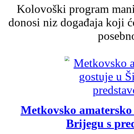
Kolovoški program manif
donosi niz događaja koji ć
posebno
Metkovsko amatersko k
Brijegu s pr