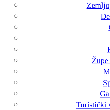
Zemljop
De
Župe 
Mj
Sp
Gal
Turistički 