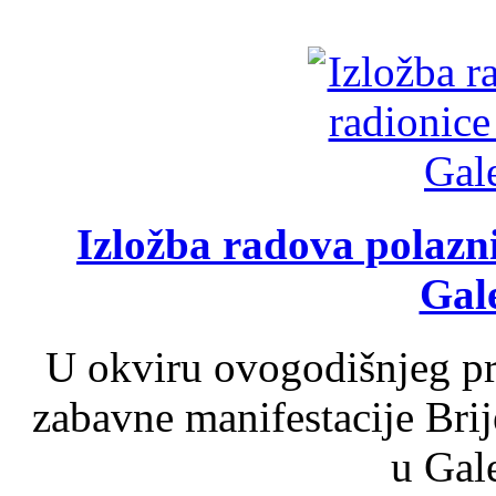
Izložba radova polazn
Gale
U okviru ovogodišnjeg pr
zabavne manifestacije Brij
u Gale