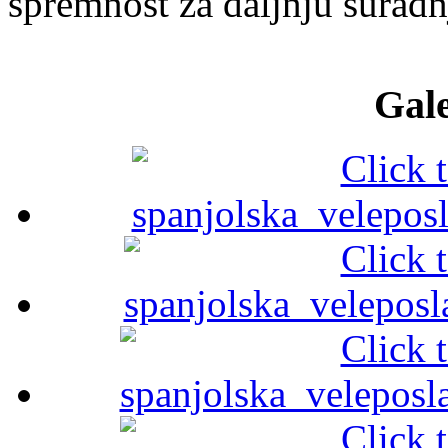
spremnost za daljnju suradnj
Gale