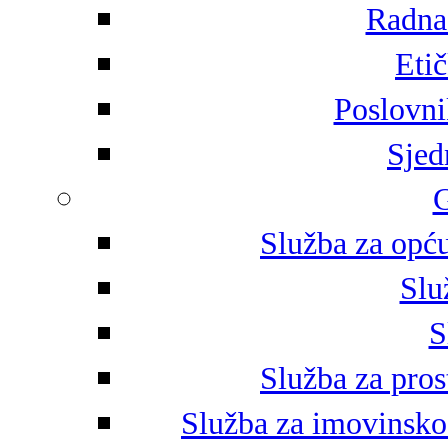
Radna 
Eti
Poslovni
Sjed
G
Služba za opću
Slu
S
Služba za pros
Služba za imovinsko-