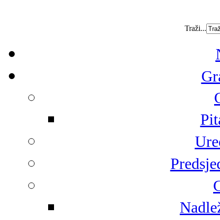
Traži...
Gr
Pit
Ure
Predsje
G
Nadlež