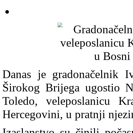
Danas je gradonačelnik I
Širokog Brijega ugostio 
Toledo, veleposlanicu Kr
Hercegovini, u pratnji njezi
Izaslanstvo su činili poča