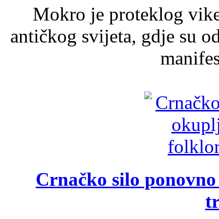
Mokro je proteklog vik
antičkog svijeta, gdje su 
manifest
Crnačko silo ponovno o
t