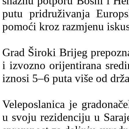
snažnu potporu Bosni i Her
putu pridruživanja Europs
pomoći kroz razmjenu iskus
Grad Široki Brijeg prepozn
i izvozno orijentirana sred
iznosi 5–6 puta više od drž
Veleposlanica je gradonače
u svoju rezidenciju u Sara