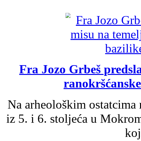
Fra Jozo Grbeš predsla
ranokršćanske
Na arheološkim ostatcima 
iz 5. i 6. stoljeća u Mokro
koj