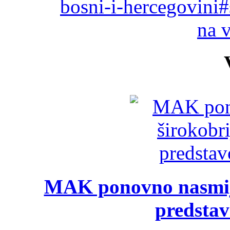
bosni-i-hercegovini
na 
MAK ponovno nasmija
predsta