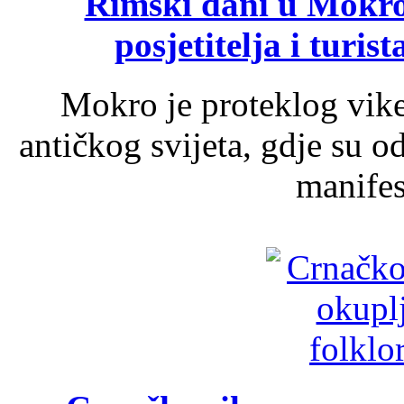
Rimski dani u Mokrom
posjetitelja i turist
Mokro je proteklog vik
antičkog svijeta, gdje su 
manifest