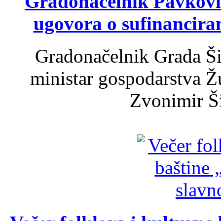
Gradonačelnik Pavković 
ugovora o sufinancira
Gradonačelnik Grada Ši
ministar gospodarstva 
Zvonimir Šir