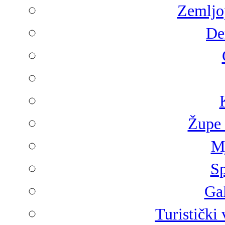
Zemljop
De
Župe 
Mj
Sp
Gal
Turistički 