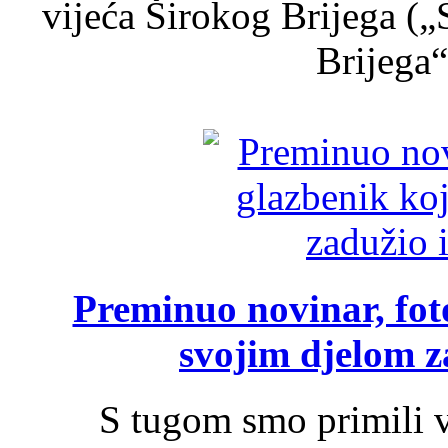
vijeća Širokog Brijega (
Brijega“,
Preminuo novinar, foto
svojim djelom za
S tugom smo primili v