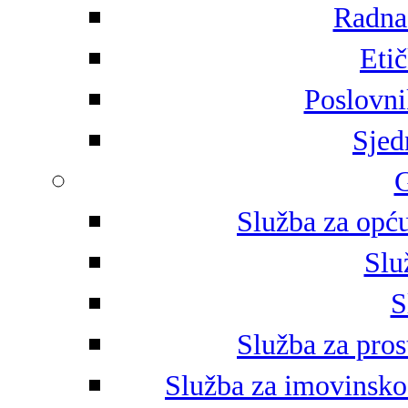
Radna 
Eti
Poslovni
Sjed
G
Služba za opću
Slu
S
Služba za pros
Služba za imovinsko-