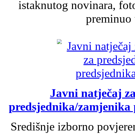
istaknutog novinara, foto
preminuo u
Javni natječaj z
predsjednika/zamjenika 
Središnje izborno povjere