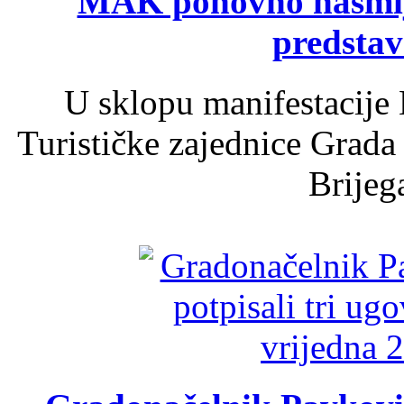
MAK ponovno nasmija
predsta
U sklopu manifestacije 
Turističke zajednice Grada
Brijega