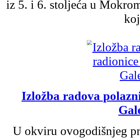
iz 5. i 6. stoljeća u Mokro
koj
Izložba radova polazn
Gale
U okviru ovogodišnjeg pr