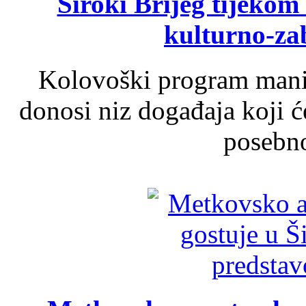
Široki Brijeg tijeko
kulturno-z
Kolovoški program manif
donosi niz događaja koji ć
posebno