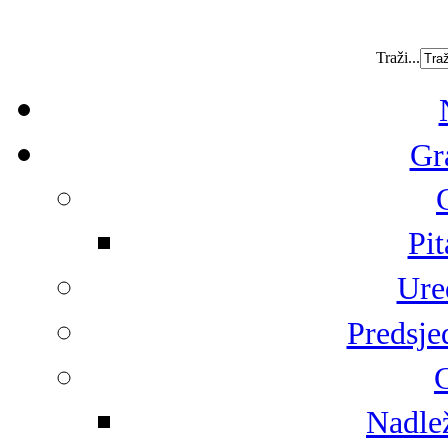
Traži...
Gr
Pit
Ure
Predsje
G
Nadlež