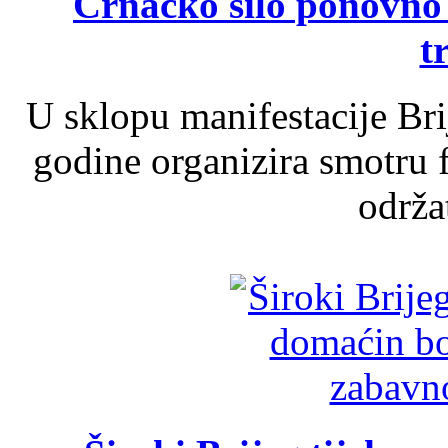
Crnačko silo ponovno o
t
U sklopu manifestacije Br
godine organizira smotru f
održat