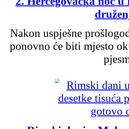
2. Hercegovačka noć u 
druženj
Nakon uspješne prošlogodi
ponovno će biti mjesto ok
pjesme