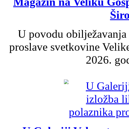
Magazin na Veliku Gosp
Šir
U povodu obilježavanja
proslave svetkovine Velik
2026. god