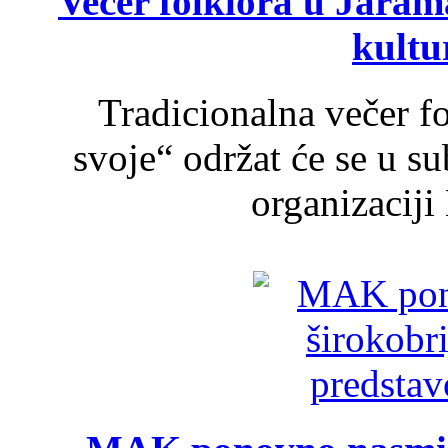
Večer folklora u Jarama
kultu
Tradicionalna večer f
svoje“ održat će se u s
organizaciji