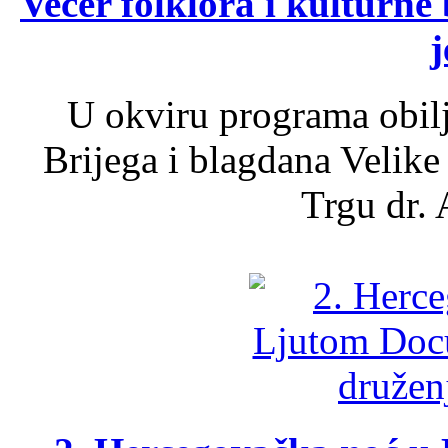
Večer folklora i kulturne 
j
U okviru programa obil
Brijega i blagdana Velike
Trgu dr. 