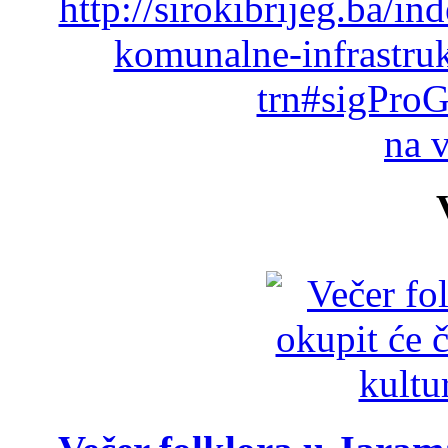
http://sirokibrijeg.ba/in
komunalne-infrastru
trn#sigProG
na 