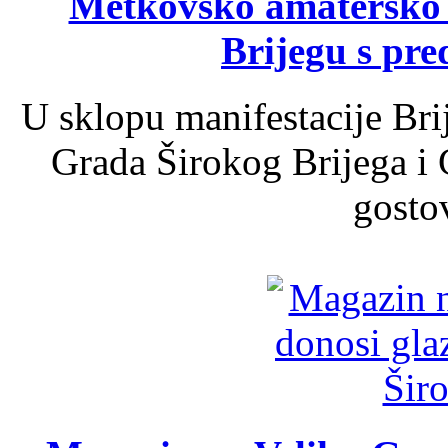
Metkovsko amatersko k
Brijegu s pr
U sklopu manifestacije Bri
Grada Širokog Brijega i 
gosto