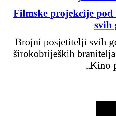
Filmske projekcije pod
svih 
Brojni posjetitelji svih 
širokobrijeških branitel
„Kino p