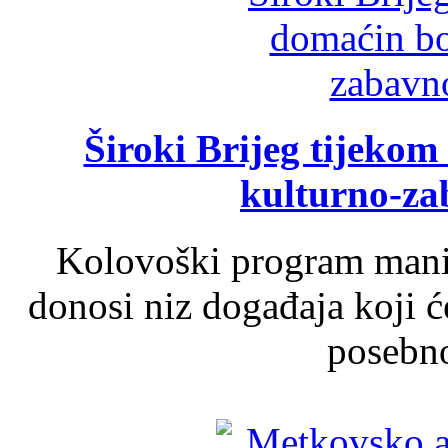
Široki Brijeg tijeko
kulturno-z
Kolovoški program manif
donosi niz događaja koji ć
posebno