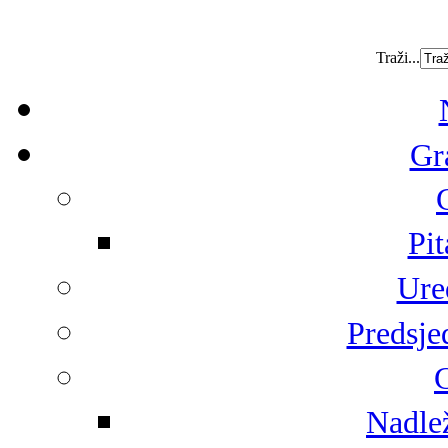
Traži...
Gr
Pit
Ure
Predsje
G
Nadlež