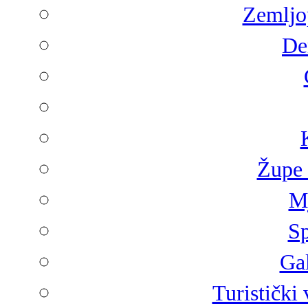
Zemljop
De
Župe 
Mj
Sp
Gal
Turistički 