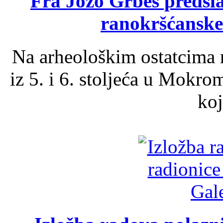
Fra Jozo Grbeš predsla
ranokršćanske
Na arheološkim ostatcima 
iz 5. i 6. stoljeća u Mokro
koj