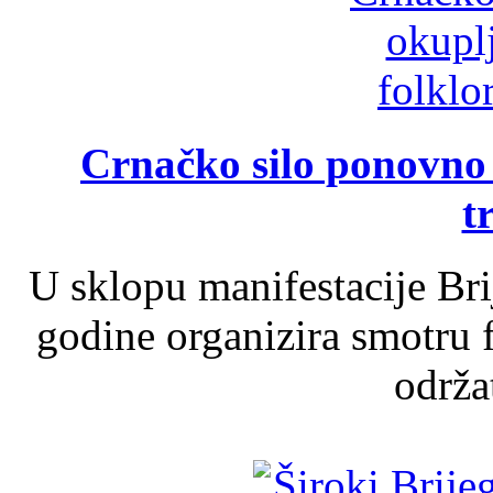
Crnačko silo ponovno o
t
U sklopu manifestacije Br
godine organizira smotru f
održat