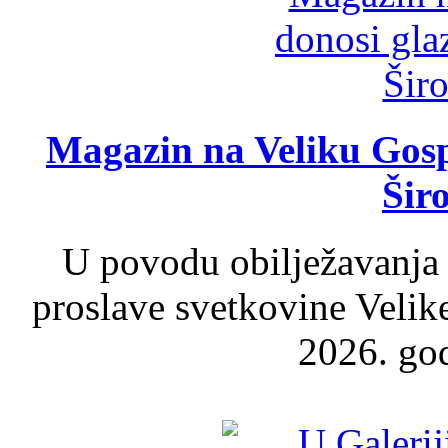
Magazin na Veliku Gosp
Šir
U povodu obilježavanja
proslave svetkovine Velik
2026. god