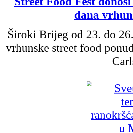
Street Food Fest donosi 
dana vrhun
Široki Brijeg od 23. do 26
vrhunske street food ponu
Carl