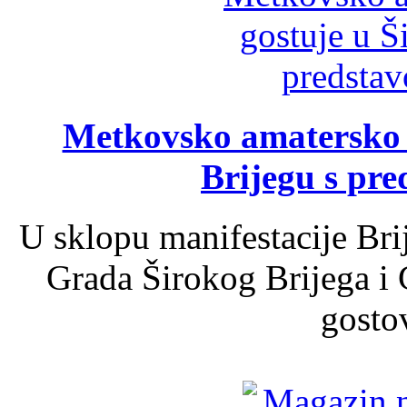
Metkovsko amatersko k
Brijegu s pr
U sklopu manifestacije Bri
Grada Širokog Brijega i 
gosto