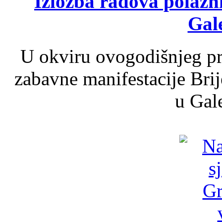
Izložba radova polazn
Gale
U okviru ovogodišnjeg pr
zabavne manifestacije Brij
u Gale