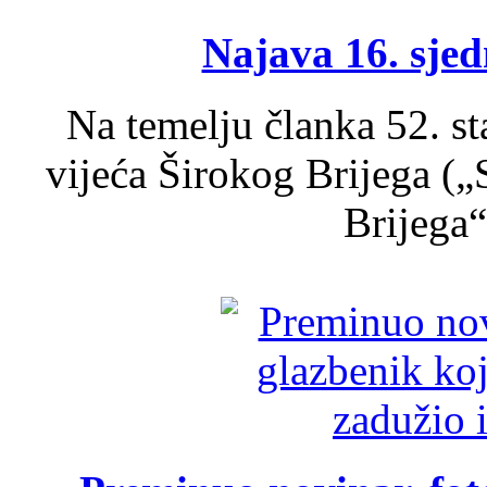
Najava 16. sjed
Na temelju članka 52. s
vijeća Širokog Brijega (
Brijega“,