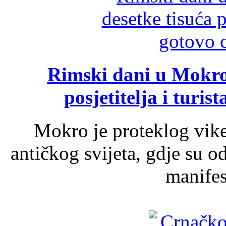
Rimski dani u Mokrom
posjetitelja i turist
Mokro je proteklog vik
antičkog svijeta, gdje su 
manifest