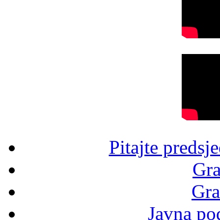
Pitajte predsj
Gra
Gra
Javna po