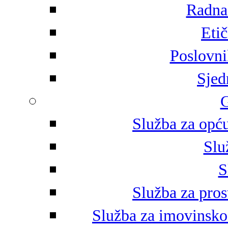
Radna 
Eti
Poslovni
Sjed
G
Služba za opću
Slu
S
Služba za pros
Služba za imovinsko-