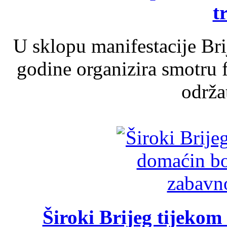
t
U sklopu manifestacije Br
godine organizira smotru f
održat
Široki Brijeg tijeko