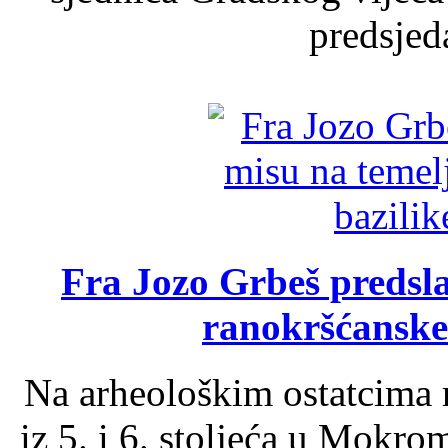
predsjed
Fra Jozo Grbeš predsla
ranokršćanske
Na arheološkim ostatcima 
iz 5. i 6. stoljeća u Mokro