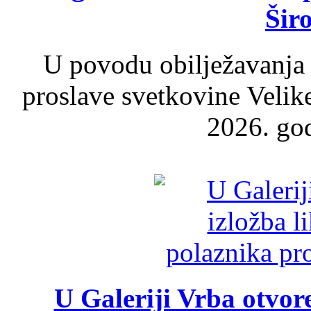
Šir
U povodu obilježavanja
proslave svetkovine Velik
2026. god
U Galeriji Vrba otvor