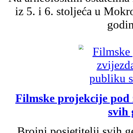
iz 5. i 6. stoljeća u Mok
godin
Filmske projekcije pod
svih 
Brojni posjetitelji svih 