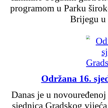
programom u Parku široko
Brijegu u 
Održana 16. sje
Danas je u novouređenoj 
sjednica Gradskog vijeća