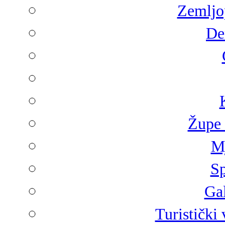
Zemljop
De
Župe 
Mj
Sp
Gal
Turistički 