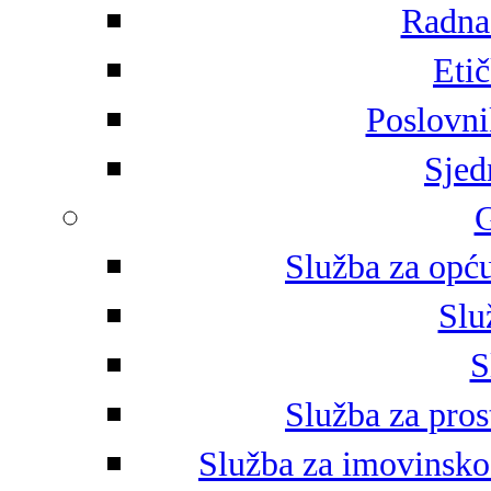
Radna 
Eti
Poslovni
Sjed
G
Služba za opću
Slu
S
Služba za pros
Služba za imovinsko-