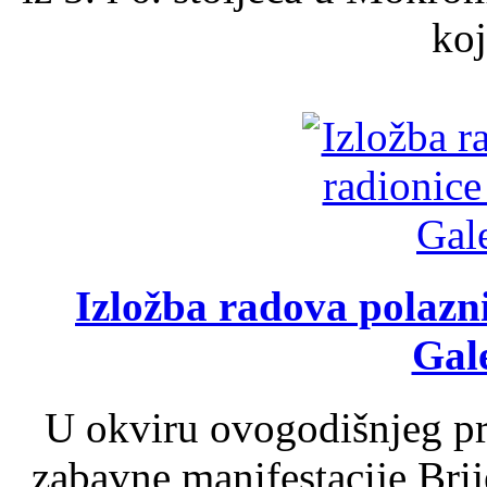
koj
Izložba radova polazn
Gale
U okviru ovogodišnjeg pr
zabavne manifestacije Brij