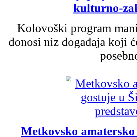
kulturno-z
Kolovoški program manif
donosi niz događaja koji ć
posebno
Metkovsko amatersko k