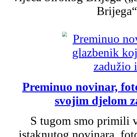
Brijega“,
Preminuo novinar, foto
svojim djelom za
S tugom smo primili v
istaknutog novinara, foto