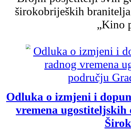
širokobrijeških branitel
„Kino p
Odluka o izmjeni i dopu
vremena ugostiteljskih
Širok