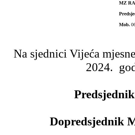
MZ R
Predsj
Mob.
06
Na sjednici Vijeća mjesne
2024. god
Predsjedni
Dopredsjednik 