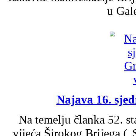
u Gale
Najava 16. sjed
Na temelju članka 52. s
vijeća Širokog Brijega (