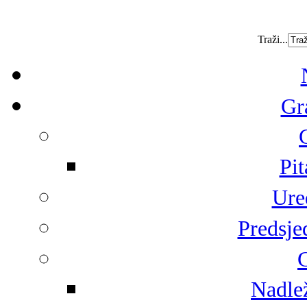
Traži...
Gr
Pit
Ure
Predsje
G
Nadlež