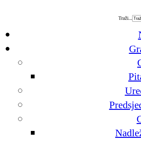
Traži...
Gr
Pit
Ure
Predsje
G
Nadlež