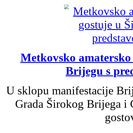
Metkovsko amatersko k
Brijegu s pr
U sklopu manifestacije Bri
Grada Širokog Brijega i 
gosto