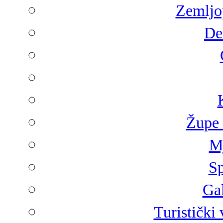
Zemljop
De
Župe 
Mj
Sp
Gal
Turistički 