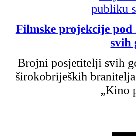
Filmske projekcije pod
svih 
Brojni posjetitelji svih 
širokobrijeških branitel
„Kino p