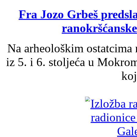
Fra Jozo Grbeš predsla
ranokršćanske
Na arheološkim ostatcima 
iz 5. i 6. stoljeća u Mokro
koj