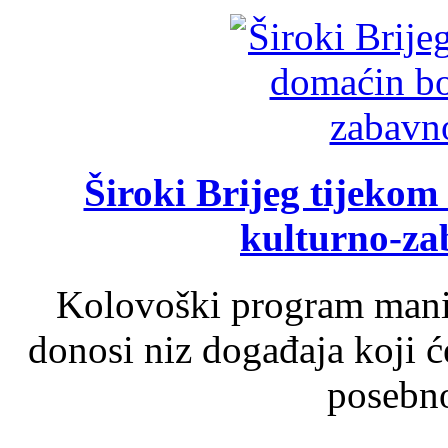
Široki Brijeg tijeko
kulturno-z
Kolovoški program manif
donosi niz događaja koji ć
posebno