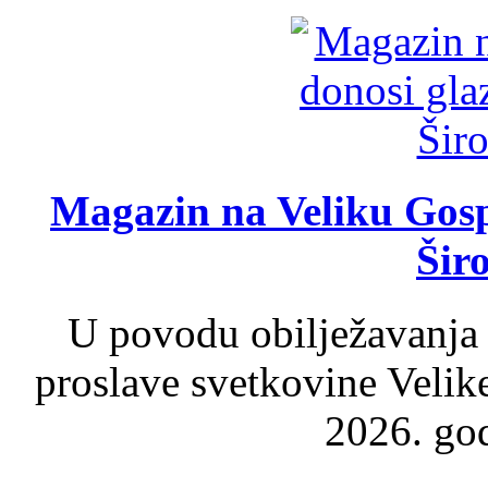
Magazin na Veliku Gosp
Šir
U povodu obilježavanja
proslave svetkovine Velik
2026. god