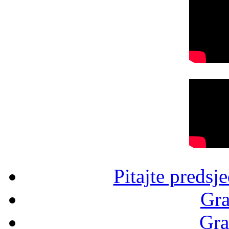
Pitajte predsj
Gra
Gra