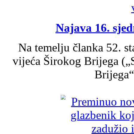
Najava 16. sjed
Na temelju članka 52. s
vijeća Širokog Brijega (
Brijega“,