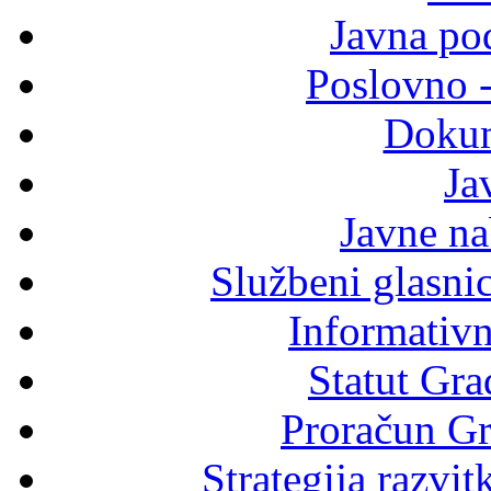
Javna po
Poslovno 
Dokum
Ja
Javne n
Službeni glasni
Informativni
Statut Gra
Proračun Gr
Strategija razvi