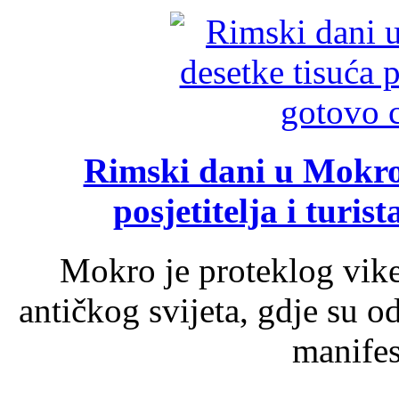
Rimski dani u Mokrom
posjetitelja i turist
Mokro je proteklog vik
antičkog svijeta, gdje su 
manifest