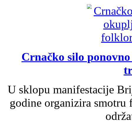
Crnačko silo ponovno o
t
U sklopu manifestacije Br
godine organizira smotru f
održat