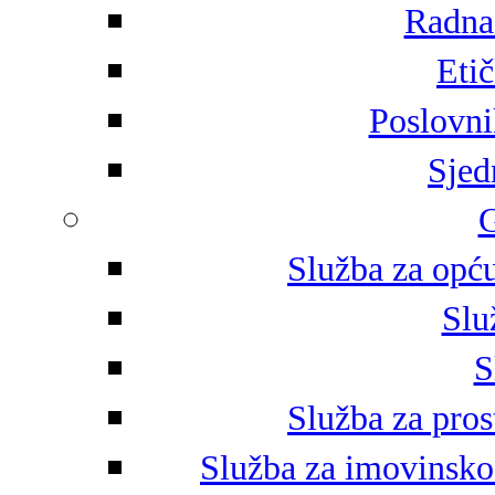
Radna 
Eti
Poslovni
Sjed
G
Služba za opću
Slu
S
Služba za pros
Služba za imovinsko-