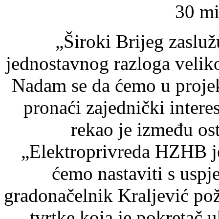
30 mi
„Široki Brijeg zaslu
jednostavnog razloga veliko
Nadam se da ćemo u projek
pronaći zajednički interes
rekao je između ost
„Elektroprivreda HZHB je
ćemo nastaviti s usp
gradonačelnik Kraljević po
tvrtke koja je pokretač