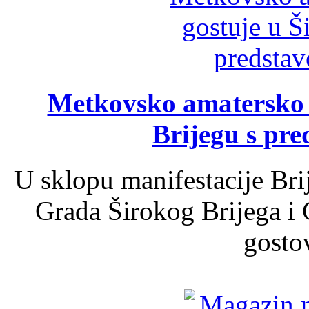
Metkovsko amatersko k
Brijegu s pr
U sklopu manifestacije Bri
Grada Širokog Brijega i 
gosto