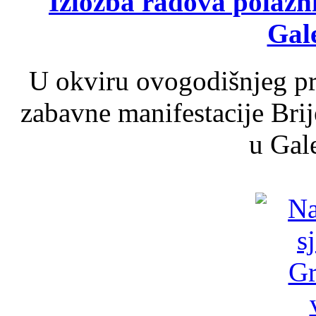
Izložba radova polazn
Gale
U okviru ovogodišnjeg pr
zabavne manifestacije Brij
u Gale