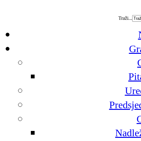
Traži...
Gr
Pit
Ure
Predsje
G
Nadlež