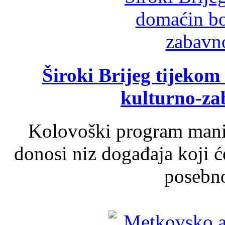
Široki Brijeg tijeko
kulturno-z
Kolovoški program manif
donosi niz događaja koji ć
posebno