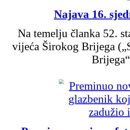
Najava 16. sjed
Na temelju članka 52. s
vijeća Širokog Brijega (
Brijega“,