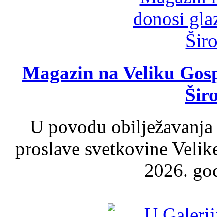
Magazin na Veliku Gosp
Šir
U povodu obilježavanja
proslave svetkovine Velik
2026. god