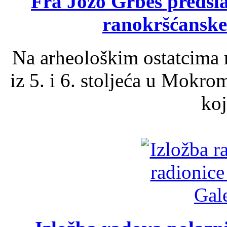
Fra Jozo Grbeš predsla
ranokršćanske
Na arheološkim ostatcima 
iz 5. i 6. stoljeća u Mokro
koj