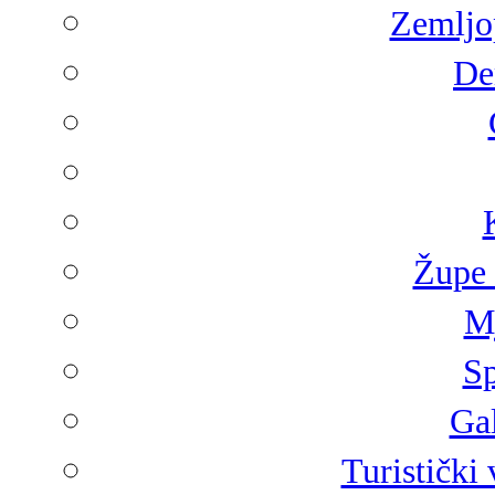
Zemljop
De
Župe 
Mj
Sp
Gal
Turistički 