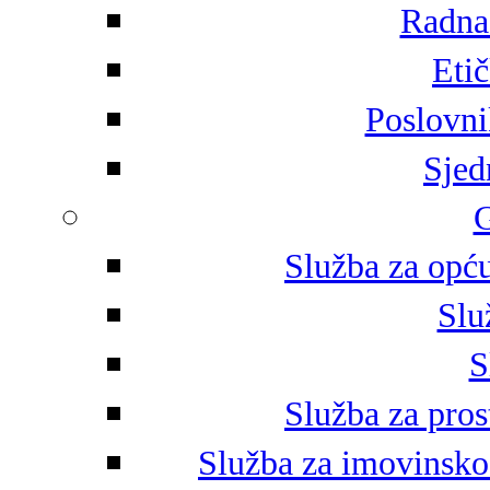
Radna 
Eti
Poslovni
Sjed
G
Služba za opću
Slu
S
Služba za pros
Služba za imovinsko-