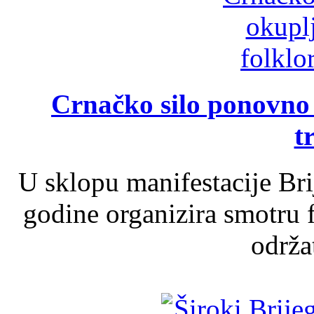
Crnačko silo ponovno o
t
U sklopu manifestacije Br
godine organizira smotru f
održat