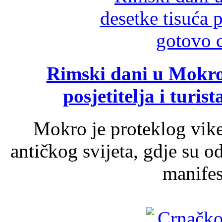
Rimski dani u Mokrom
posjetitelja i turist
Mokro je proteklog vik
antičkog svijeta, gdje su 
manifest