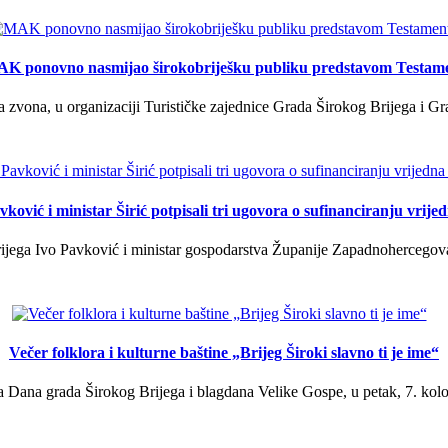
K ponovno nasmijao širokobriješku publiku predstavom Testam
a zvona, u organizaciji Turističke zajednice Grada Širokog Brijega i Gra
ković i ministar Širić potpisali tri ugovora o sufinanciranju vrij
ega Ivo Pavković i ministar gospodarstva Županije Zapadnohercegovačk
Večer folklora i kulturne baštine „Brijeg Široki slavno ti je ime“
 Dana grada Širokog Brijega i blagdana Velike Gospe, u petak, 7. kolov