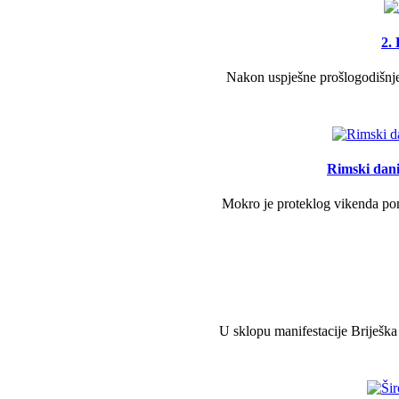
2.
Nakon uspješne prošlogodišnje 
Rimski dani 
Mokro je proteklog vikenda pono
U sklopu manifestacije Briješka