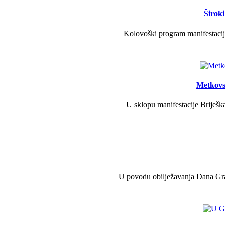
Širok
Kolovoški program manifestacije
Metkovs
U sklopu manifestacije Briješka
U povodu obilježavanja Dana Grad