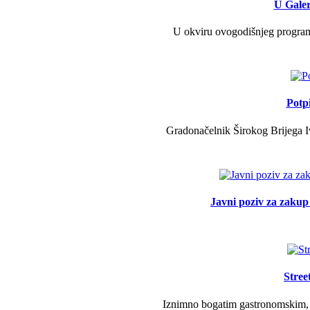
U Galer
U okviru ovogodišnjeg programa 
Potp
Gradonačelnik Širokog Brijega Iv
Javni poziv za zakup 
Stree
Iznimno bogatim gastronomskim, g