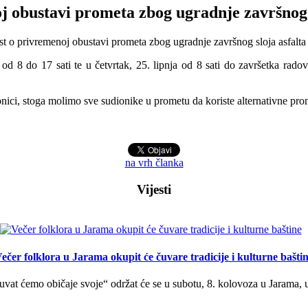
j obustavi prometa zbog ugradnje završnog 
a od 8 do 17 sati te u četvrtak, 25. lipnja od 8 sati do završetka ra
nici, stoga molimo sve sudionike u prometu da koriste alternativne pro
na vrh članka
Vijesti
ečer folklora u Jarama okupit će čuvare tradicije i kulturne bašti
uvat ćemo običaje svoje“ održat će se u subotu, 8. kolovoza u Jarama, 