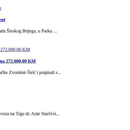
ent
da Širokog Brijega, u Parku ...
edna 272.000,00 KM
e Zvonimir Širić i potpisali s...
oza na Trgu dr. Ante Starčevi...