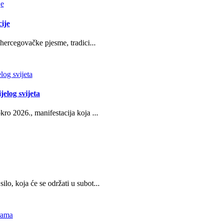
ije
hercegovačke pjesme, tradici...
jelog svijeta
ro 2026., manifestacija koja ...
o, koja će se održati u subot...