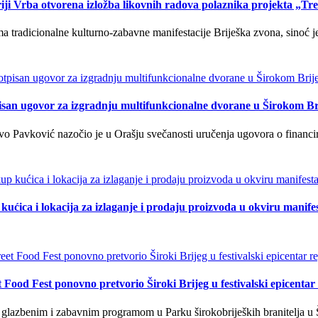
iji Vrba otvorena izložba likovnih radova polaznika projekta „Tr
tradicionalne kulturno-zabavne manifestacije Briješka zvona, sinoć je 
isan ugovor za izgradnju multifunkcionalne dvorane u Širokom Br
o Pavković nazočio je u Orašju svečanosti uručenja ugovora o financi
kućica i lokacija za izlaganje i prodaju proizvoda u okviru manife
t Food Fest ponovno pretvorio Široki Brijeg u festivalski epicentar 
lazbenim i zabavnim programom u Parku širokobrijeških branitelja u Š