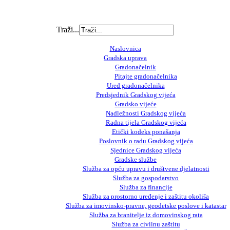
Traži...
Naslovnica
Gradska uprava
Gradonačelnik
Pitajte gradonačelnika
Ured gradonačelnika
Predsjednik Gradskog vijeća
Gradsko vijeće
Nadležnosti Gradskog vijeća
Radna tijela Gradskog vijeća
Etički kodeks ponašanja
Poslovnik o radu Gradskog vijeća
Sjednice Gradskog vijeća
Gradske službe
Služba za opću upravu i društvene djelatnosti
Služba za gospodarstvo
Služba za financije
Služba za prostorno uređenje i zaštitu okoliša
Služba za imovinsko-pravne, geodetske poslove i katastar
Služba za branitelje iz domovinskog rata
Služba za civilnu zaštitu