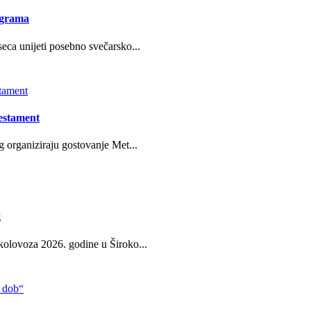
ograma
eca unijeti posebno svečarsko...
estament
g organiziraju gostovanje Met...
g
kolovoza 2026. godine u Široko...