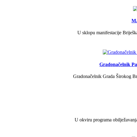
MA
U sklopu manifestacije Briješk
Gradonačelnik Pav
Gradonačelnik Grada Širokog Brij
U okviru programa obilježavanja