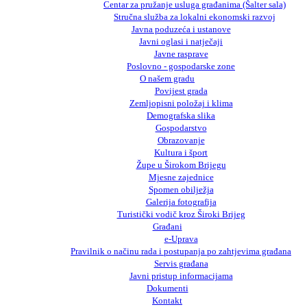
Centar za pružanje usluga građanima (Šalter sala)
Stručna služba za lokalni ekonomski razvoj
Javna poduzeća i ustanove
Javni oglasi i natječaji
Javne rasprave
Poslovno - gospodarske zone
O našem gradu
Povijest grada
Zemljopisni položaj i klima
Demografska slika
Gospodarstvo
Obrazovanje
Kultura i šport
Župe u Širokom Brijegu
Mjesne zajednice
Spomen obilježja
Galerija fotografija
Turistički vodič kroz Široki Brijeg
Građani
e-Uprava
Pravilnik o načinu rada i postupanja po zahtjevima građana
Servis građana
Javni pristup informacijama
Dokumenti
Kontakt