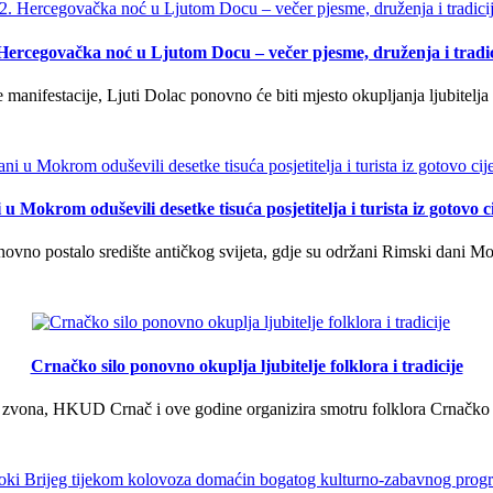
 Hercegovačka noć u Ljutom Docu – večer pjesme, druženja i tradic
manifestacije, Ljuti Dolac ponovno će biti mjesto okupljanja ljubitelja 
u Mokrom oduševili desetke tisuća posjetitelja i turista iz gotovo ci
vno postalo središte antičkog svijeta, gdje su održani Rimski dani Mok
Crnačko silo ponovno okuplja ljubitelje folklora i tradicije
 zvona, HKUD Crnač i ove godine organizira smotru folklora Crnačko sil