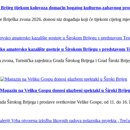
i Brijeg tijekom kolovoza domaćin bogatog kulturno-zabavnog pr
 Briješka zvona 2026. donosi niz događaja koji će tijekom cijelog mjes
ko amatersko kazalište gostuje u Širokom Brijegu s predstavom T
 zvona, Turistička zajednica Grada Širokog Brijega i Grad Široki Brije
Magazin na Veliku Gospu donosi glazbeni spektakl u Široki Brije
a Širokog Brijega i proslave svetkovine Velike Gospe, od 11. do 16. 