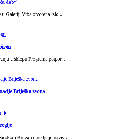
eća dob“
u Galeriji Vrba otvorena izlo...
ijegu
ranju u sklopu Programa potpor...
stacije Briješka zvona
regije
irokom Brijegu u nedjelju nave...