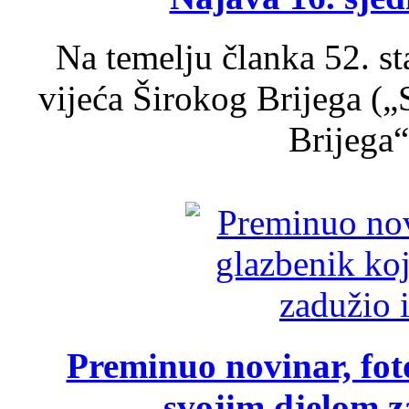
Na temelju članka 52. s
vijeća Širokog Brijega (
Brijega“,
Preminuo novinar, foto
svojim djelom za