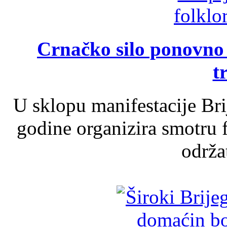
Crnačko silo ponovno o
t
U sklopu manifestacije Br
godine organizira smotru f
održat