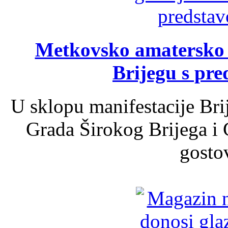
Metkovsko amatersko k
Brijegu s pr
U sklopu manifestacije Bri
Grada Širokog Brijega i 
gosto