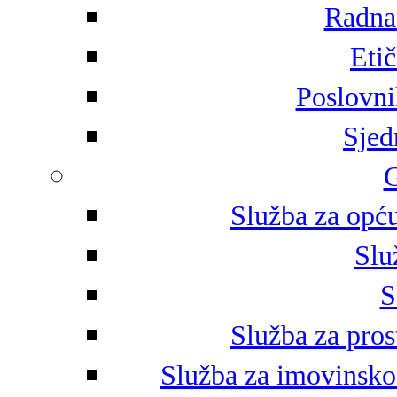
Radna 
Eti
Poslovni
Sjed
G
Služba za opću
Slu
S
Služba za pros
Služba za imovinsko-