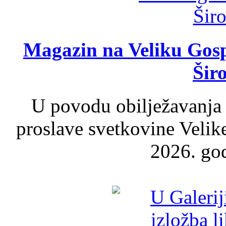
Magazin na Veliku Gosp
Šir
U povodu obilježavanja
proslave svetkovine Velik
2026. god