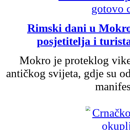
Rimski dani u Mokrom
posjetitelja i turist
Mokro je proteklog vik
antičkog svijeta, gdje su 
manifest