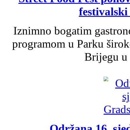
festivalski
Iznimno bogatim gastron
programom u Parku široko
Brijegu u 
Održana 16. sje