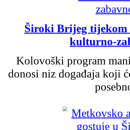
Široki Brijeg tijeko
kulturno-z
Kolovoški program manif
donosi niz događaja koji ć
posebno