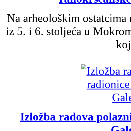
Na arheološkim ostatcima 
iz 5. i 6. stoljeća u Mokro
koj
Izložba radova polazn
Gale