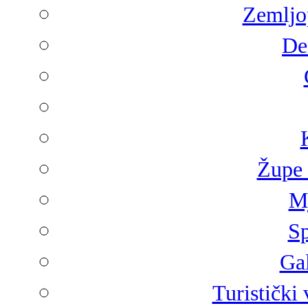
Zemljop
De
Župe 
Mj
Sp
Gal
Turistički 