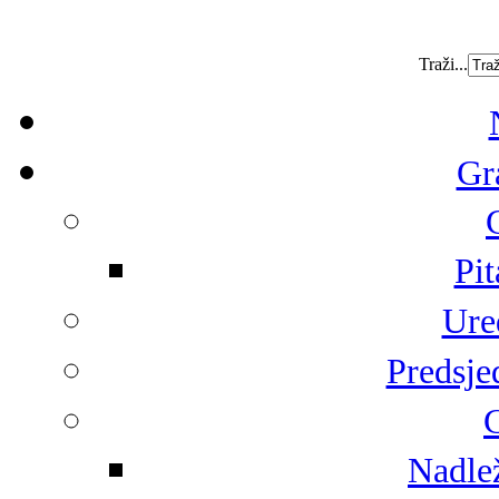
Traži...
Gr
Pit
Ure
Predsje
G
Nadlež