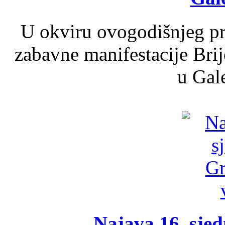
U okviru ovogodišnjeg pr
zabavne manifestacije Brij
u Gale
Najava 16. sjed