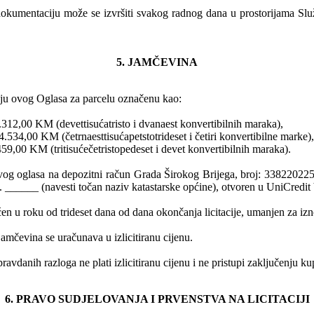
okumentaciju može se izvršiti svakog radnog dana u prostorijama Slu
5. JAMČEVINA
vanju ovog Oglasa za parcelu označenu kao:
.312,00 KM (devettisućatristo i dvanaest konvertibilnih maraka),
.534,00 KM (četrnaesttisućapetstotrideset i četiri konvertibilne marke),
459,00 KM (tritisućečetristopedeset i devet konvertibilnih maraka).
ju ovog oglasa na depozitni račun Grada Širokog Brijega, broj: 338220
o. ______ (navesti točan naziv katastarske općine), otvoren u UniCredit 
ćen u roku od trideset dana od dana okončanja licitacije, umanjen za i
 jamčevina se uračunava u izlicitiranu cijenu.
 neopravdanih razloga ne plati izlicitiranu cijenu i ne pristupi zaključe
6. PRAVO SUDJELOVANJA I PRVENSTVA NA LICITACIJI