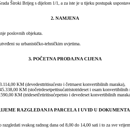
da Široki Brijeg s dijelom 1/1, a za iste je u tijeku postupak usposta
2. NAMJENA
dnje poslovnih objekata.
 utvrđeni su urbanističko-tehničkim uvjetima.
3. POČETNA PRODAJNA CIJENA
3.114,00 KM (devedesttritisućesto i četrnaest konvertibilnih maraka),
45.338,00 KM (stočetrdesetpettisućatristotrideset i osam konvertibilnih
.590,00 KM (tridesetčetiritisućepetsto i devedeset konvertibilnih maraka
VRIJEME RAZGLEDANJA PARCELA I UVID U DOKUMENTA
azgledati svakog radnog dana od 8,00 do 14,00 sati i to za sve vrijeme t