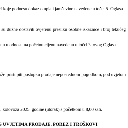
H koje podnesu dokaz o uplati jamčevine navedene u točci 5. Oglasa.
e su dužne dostaviti ovjerenu presliku osobne iskaznice i broj tekućeg
enu u odnosu na početnu cijenu navedenu u točci 3. ovog Oglasa.
o može pristupiti postupku prodaje neposrednom pogodbom, pod uvjetom
9. kolovoza 2025. godine (utorak) s početkom u 8,00 sati.
S UVJETIMA PRODAJE, POREZ I TROŠKOVI