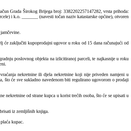
ni račun Grada Širokog Brijega broj: 3382202257147282, vrsta prihoda:
cele) i k.o. _______ (navesti točan naziv katastarske općine), otvoren
 jamčevine.
telj će zaključiti kupoprodajni ugovor u roku od 15 dana računajući od
radnju poslovnog objekta na izlicitiranoj parceli, te najkasnije u roku
eni.
aćanja nekretnine ili djela nekretnine koji nije priveden namjeni u
šta, što će sve sukladno navedenom biti regulirano ugovorom o prodaji
e nekretnine od strane kupca u korist trećih osoba, što će se upisati u
isati iz zemljišnih knjiga.
 plaća kupac.