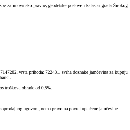
žbe za imovinsko-pravne, geodetske poslove i katastar grada Širokog
2257147282, vrsta prihoda: 722431, svrha doznake jamčevina za kupnju
banci.
znos troškova obrade od 0,5%.
nju kupoprodajnog ugovora, nema pravo na povrat uplaćene jamčevine.