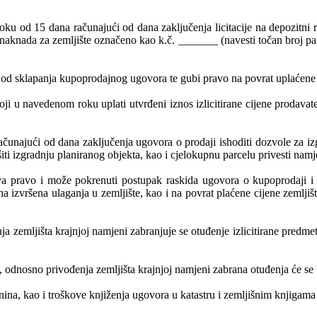
u roku od 15 dana računajući od dana zaključenja licitacije na depozit
 naknada za zemljište označeno kao k.č. _______ (navesti točan broj par
 od sklapanja kupoprodajnog ugovora te gubi pravo na povrat uplaćene
koji u navedenom roku uplati utvrđeni iznos izlicitirane cijene prodava
računajući od dana zaključenja ugovora o prodaji ishoditi dozvole za izg
ti izgradnju planiranog objekta, kao i cjelokupnu parcelu privesti namj
a pravo i može pokrenuti postupak raskida ugovora o kupoprodaji i vr
 izvršena ulaganja u zemljište, kao i na povrat plaćene cijene zemlji
zemljišta krajnjoj namjeni zabranjuje se otuđenje izlicitirane predmetn
odnosno privođenja zemljišta krajnjoj namjeni zabrana otuđenja će se br
na, kao i troškove knjiženja ugovora u katastru i zemljišnim knjigama