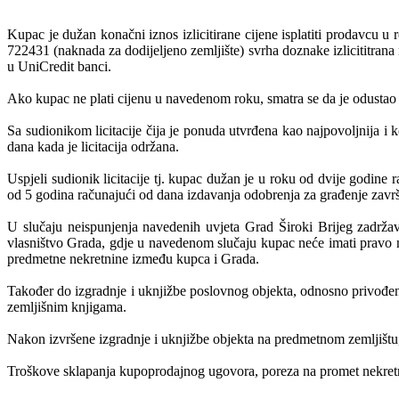
Kupac je dužan konačni iznos izlicitirane cijene isplatiti prodavcu 
722431 (naknada za dodijeljeno zemljište) svrha doznake izlicititrana
u UniCredit banci.
Ako kupac ne plati cijenu u navedenom roku, smatra se da je odustao
Sa sudionikom licitacije čija je ponuda utvrđena kao najpovoljnija i 
dana kada je licitacija održana.
Uspjeli sudionik licitacije tj. kupac dužan je u roku od dvije godine 
od 5 godina računajući od dana izdavanja odobrenja za građenje završi
U slučaju neispunjenja navedenih uvjeta Grad Široki Brijeg zadržav
vlasništvo Grada, gdje u navedenom slučaju kupac neće imati pravo na
predmetne nekretnine između kupca i Grada.
Također do izgradnje i uknjižbe poslovnog objekta, odnosno privođenja 
zemljišnim knjigama.
Nakon izvršene izgradnje i uknjižbe objekta na predmetnom zemljištu, 
Troškove sklapanja kupoprodajnog ugovora, poreza na promet nekretni