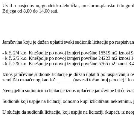
Uvid u posjedovnu, geodetsko-tehničku, prostorno-plansku i drugu d
Brijega od 8,00 do 14,00 sati.
Jamčevina koju je dužan uplatiti svaki sudionik licitacije po raspisi
- k.č. 2/4 k.o. Knešpolje po novoj izmjeri površine 15519 m2 iznosi 9
- k.č. 2/5 k.o. Knešpolje po novoj izmjeri površine 24223 m2 iznosi 14
- k.č. 2/6 k.o. Knešpolje po novoj izmjeri površine 5765 m2 iznosi 3.
Iznos jamčevine sudionik licitacije je dužan uplatiti po raspisivan
zemljišta označenog kao k.č. ______ (navesti točan broj parcele) i k.
Neuspjelim sudionicima licitacije iznos uplaćene jamčevine bit će vra
Sudionik koji uspije na licitaciji odnosno kupi izlicitiranu nekretninu,
U slučaju da sudionik licitacije, koji uspije na licitaciji (kupac), iz