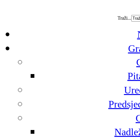
Traži...
Gr
Pit
Ure
Predsje
G
Nadlež