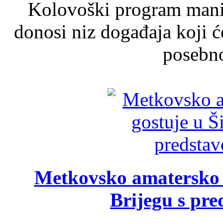
Kolovoški program manif
donosi niz događaja koji ć
posebno
Metkovsko amatersko k
Brijegu s pr