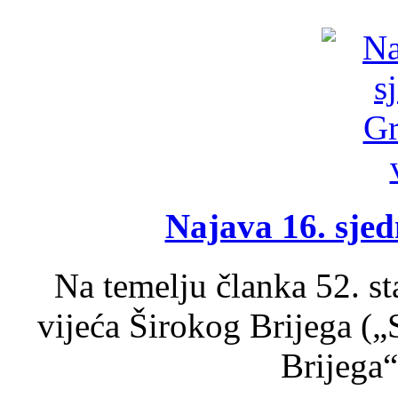
Najava 16. sjed
Na temelju članka 52. s
vijeća Širokog Brijega (
Brijega“,