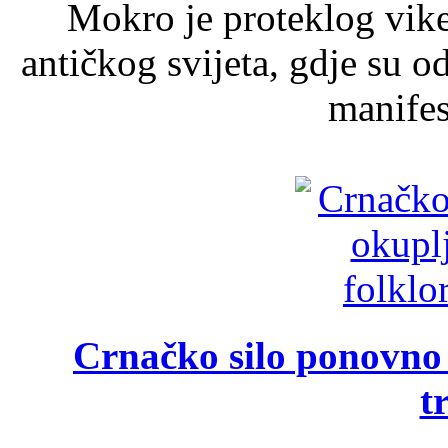
Mokro je proteklog vik
antičkog svijeta, gdje su 
manifest
Crnačko silo ponovno o
t