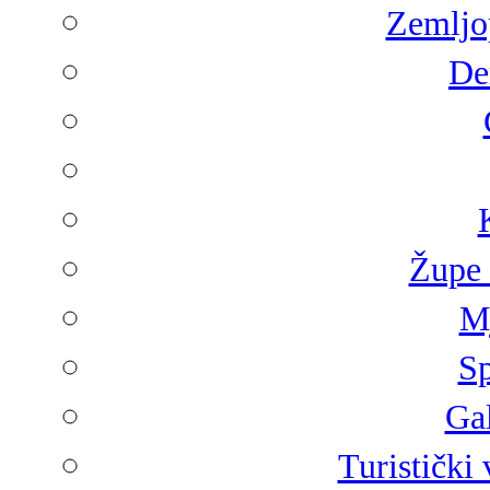
Zemljop
De
Župe 
Mj
Sp
Gal
Turistički 