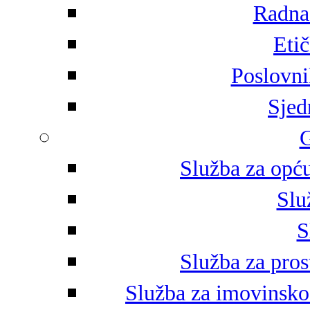
Radna 
Eti
Poslovni
Sjed
G
Služba za opću
Slu
S
Služba za pros
Služba za imovinsko-