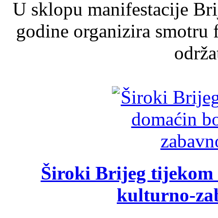
U sklopu manifestacije Br
godine organizira smotru f
održat
Široki Brijeg tijeko
kulturno-z