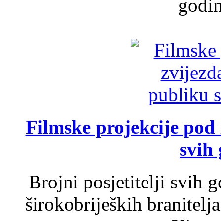
godin
Filmske projekcije pod
svih 
Brojni posjetitelji svih 
širokobrijeških branitel