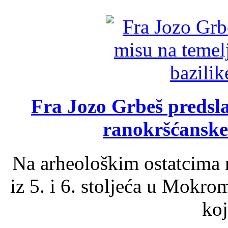
Fra Jozo Grbeš predsla
ranokršćanske
Na arheološkim ostatcima 
iz 5. i 6. stoljeća u Mokro
koj