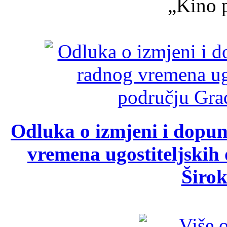
„Kino p
Odluka o izmjeni i dopu
vremena ugostiteljskih
Širok