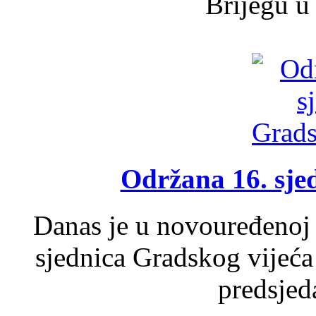
Brijegu u 
Održana 16. sje
Danas je u novouređenoj 
sjednica Gradskog vijeća
predsjed