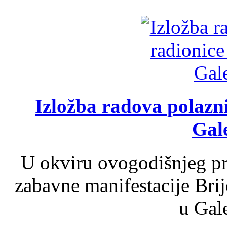
Izložba radova polazn
Gale
U okviru ovogodišnjeg pr
zabavne manifestacije Brij
u Gale