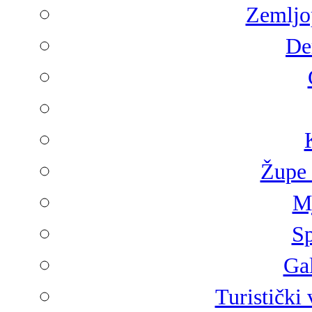
Zemljop
De
Župe 
Mj
Sp
Gal
Turistički 