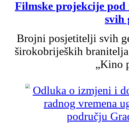
Filmske projekcije pod
svih 
Brojni posjetitelji svih 
širokobrijeških branitel
„Kino p