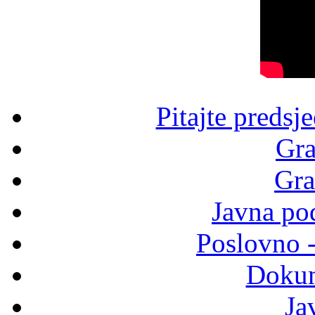
Pitajte predsj
Gra
Gra
Javna po
Poslovno 
Dokum
Ja