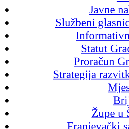
Javne n
Službeni glasni
Informativni
Statut Gra
Proračun Gr
Strategija razvi
Mjes
Bri
Župe u 
Franjevački s