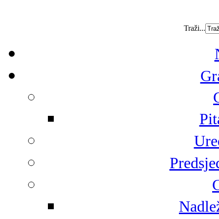
Traži...
Gr
Pit
Ure
Predsje
G
Nadlež