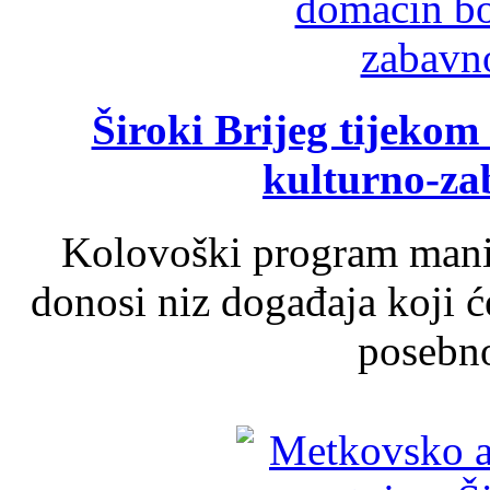
Široki Brijeg tijeko
kulturno-z
Kolovoški program manif
donosi niz događaja koji ć
posebno