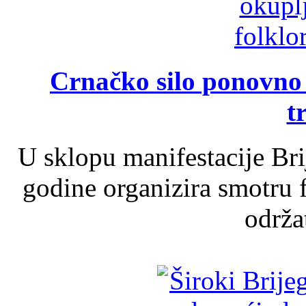
Crnačko silo ponovno o
t
U sklopu manifestacije Br
godine organizira smotru f
održat