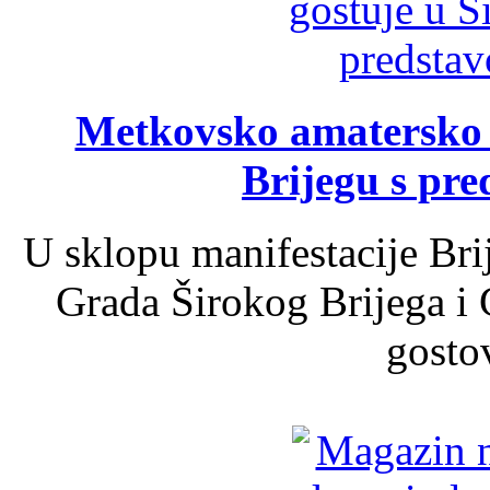
Metkovsko amatersko k
Brijegu s pr
U sklopu manifestacije Bri
Grada Širokog Brijega i 
gosto