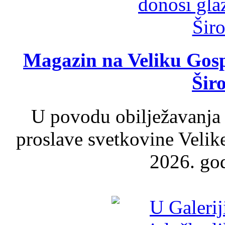
Magazin na Veliku Gosp
Šir
U povodu obilježavanja
proslave svetkovine Velik
2026. god