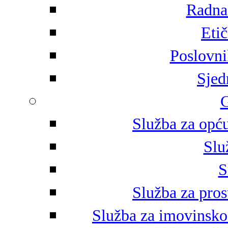
Radna 
Eti
Poslovni
Sjed
G
Služba za opću
Slu
S
Služba za pros
Služba za imovinsko-