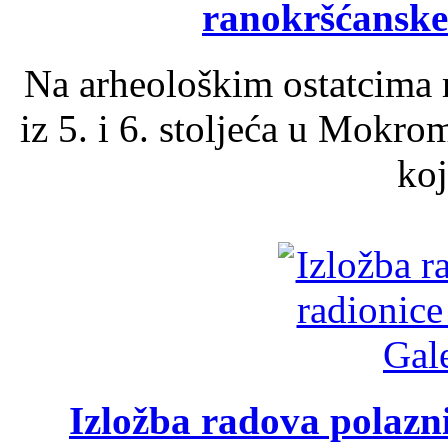
ranokršćanske
Na arheološkim ostatcima 
iz 5. i 6. stoljeća u Mokro
koj
Izložba radova polazn