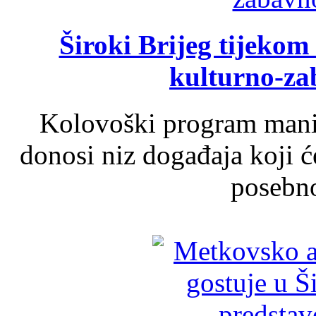
Široki Brijeg tijeko
kulturno-z
Kolovoški program manif
donosi niz događaja koji ć
posebno