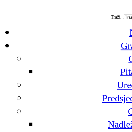
Traži...
Gr
Pit
Ure
Predsje
G
Nadlež