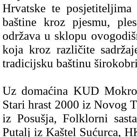
Hrvatske te posjetiteljima 
baštine kroz pjesmu, ple
održava u sklopu ovogodišn
koja kroz različite sadrža
tradicijsku baštinu širokobr
Uz domaćina KUD Mokro,
Stari hrast 2000 iz Novog 
iz Posušja, Folklorni sa
Putalj iz Kaštel Sućurca,