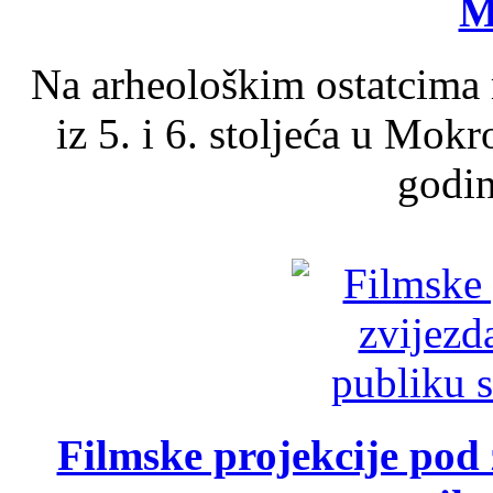
M
Na arheološkim ostatcima 
iz 5. i 6. stoljeća u Mok
godin
Filmske projekcije pod