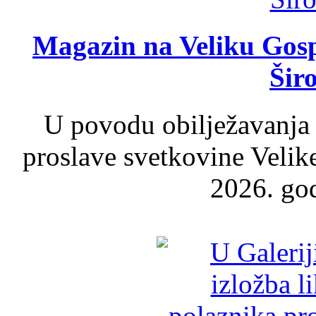
Magazin na Veliku Gosp
Šir
U povodu obilježavanja
proslave svetkovine Velik
2026. god