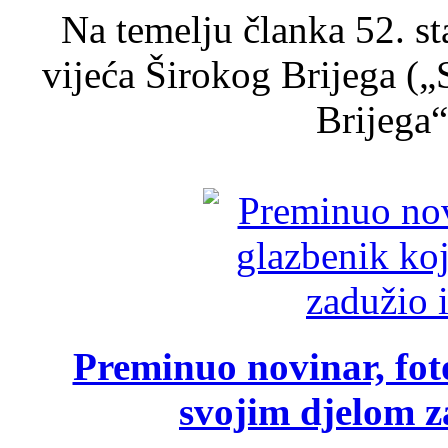
Na temelju članka 52. s
vijeća Širokog Brijega (
Brijega“,
Preminuo novinar, foto
svojim djelom za