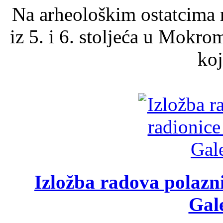
Na arheološkim ostatcima 
iz 5. i 6. stoljeća u Mokro
koj
Izložba radova polazn
Gale