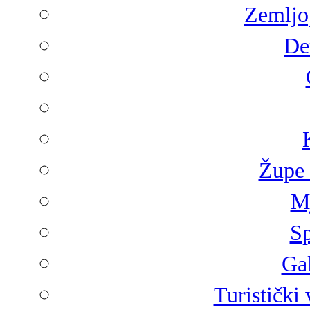
Zemljop
De
Župe 
Mj
Sp
Gal
Turistički 