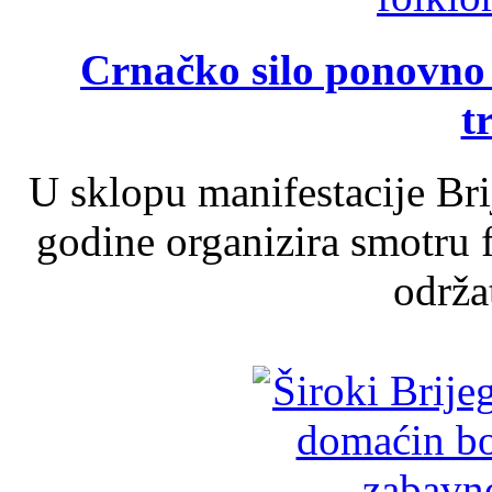
Crnačko silo ponovno o
t
U sklopu manifestacije Br
godine organizira smotru f
održat