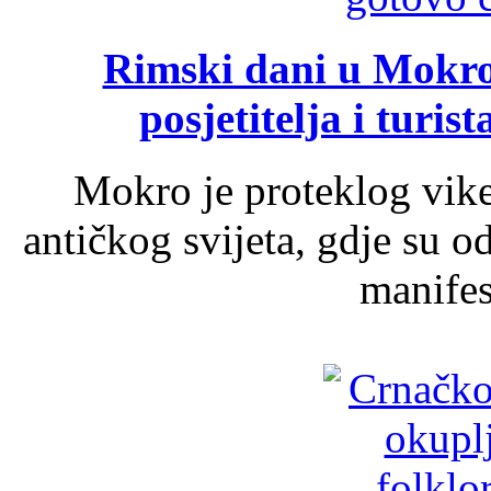
Rimski dani u Mokrom
posjetitelja i turist
Mokro je proteklog vik
antičkog svijeta, gdje su 
manifest