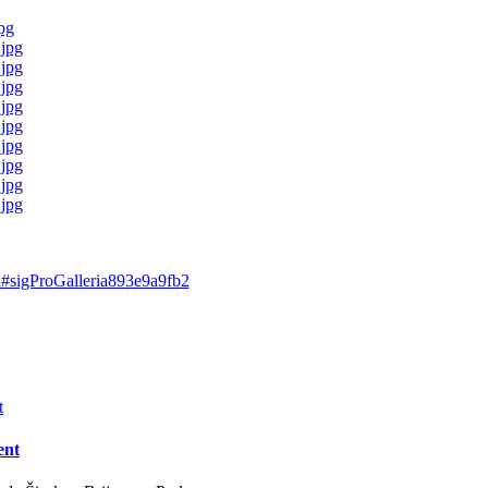
ota#sigProGalleria893e9a9fb2
ent