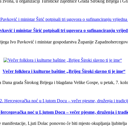
a zvona, u organizaciji Turističke zajednice Grada Širokog Brijega i Gra
ković i ministar Širić potpisali tri ugovora o sufinanciranju vrij
ega Ivo Pavković i ministar gospodarstva Županije Zapadnohercegovačk
Večer folklora i kulturne baštine „Brijeg Široki slavno ti je ime“
 Dana grada Širokog Brijega i blagdana Velike Gospe, u petak, 7. kolov
 Hercegovačka noć u Ljutom Docu – večer pjesme, druženja i tradic
manifestacije, Ljuti Dolac ponovno će biti mjesto okupljanja ljubitelja 