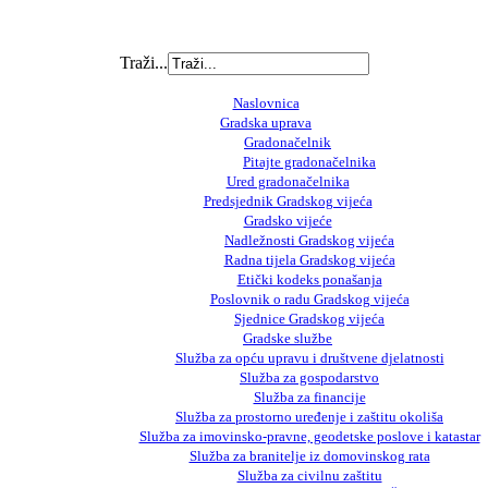
Traži...
Naslovnica
Gradska uprava
Gradonačelnik
Pitajte gradonačelnika
Ured gradonačelnika
Predsjednik Gradskog vijeća
Gradsko vijeće
Nadležnosti Gradskog vijeća
Radna tijela Gradskog vijeća
Etički kodeks ponašanja
Poslovnik o radu Gradskog vijeća
Sjednice Gradskog vijeća
Gradske službe
Služba za opću upravu i društvene djelatnosti
Služba za gospodarstvo
Služba za financije
Služba za prostorno uređenje i zaštitu okoliša
Služba za imovinsko-pravne, geodetske poslove i katastar
Služba za branitelje iz domovinskog rata
Služba za civilnu zaštitu