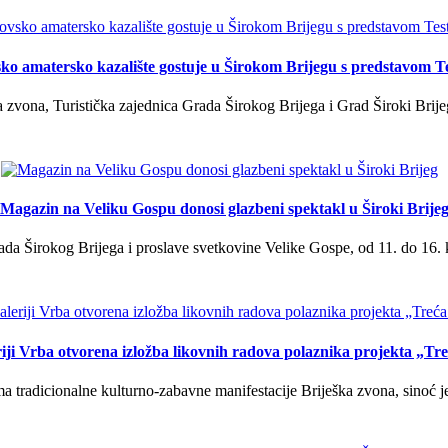
ko amatersko kazalište gostuje u Širokom Brijegu s predstavom T
 zvona, Turistička zajednica Grada Širokog Brijega i Grad Široki Brije
Magazin na Veliku Gospu donosi glazbeni spektakl u Široki Brije
a Širokog Brijega i proslave svetkovine Velike Gospe, od 11. do 16. 
iji Vrba otvorena izložba likovnih radova polaznika projekta „Tr
tradicionalne kulturno-zabavne manifestacije Briješka zvona, sinoć je 