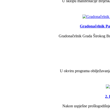
U sklopu manifestacije Briješk
Gradonačelnik Pav
Gradonačelnik Grada Širokog Brij
U okviru programa obilježavanja
2.
Nakon uspješne prošlogodišnje 