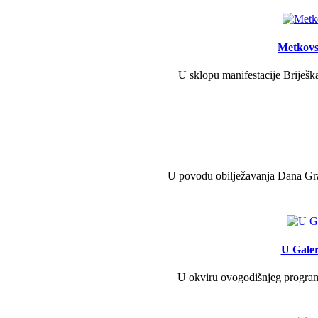
Metkovs
U sklopu manifestacije Briješka
U povodu obilježavanja Dana Grad
U Galer
U okviru ovogodišnjeg programa 