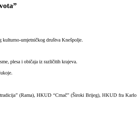
ivota”
og kulturno-umjetničkog društva Knešpolje.
me, plesa i običaja iz različitih krajeva.
Vukoje.
 tradicija” (Rama), HKUD “Crnač” (Široki Brijeg), HKUD fra Karlo