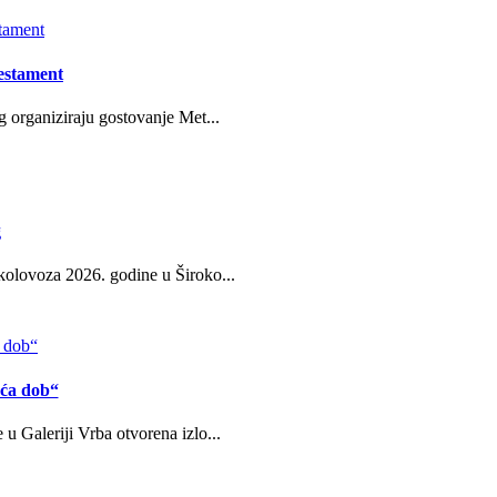
estament
g organiziraju gostovanje Met...
g
kolovoza 2026. godine u Široko...
eća dob“
u Galeriji Vrba otvorena izlo...