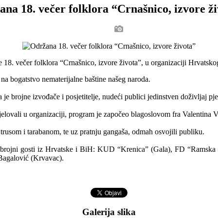
na 18. večer folklora “Crnašnico, izvore ž
e 18. večer folklora “Crnašnico, izvore života”, u organizaciji Hrvatsk
k na bogatstvo nematerijalne baštine našeg naroda.
e brojne izvođače i posjetitelje, nudeći publici jedinstven doživljaj pjes
elovali u organizaciji, program je započeo blagoslovom fra Valentina 
 trusom i tarabanom, te uz pratnju gangaša, odmah osvojili publiku.
brojni gosti iz Hrvatske i BiH: KUD “Krenica” (Gala), FD “Ramska
agalović (Krvavac).
Galerija slika