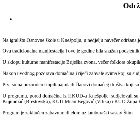
Održa
Na igralištu Osnovne škole u Knešpolju, u nedjelju navečer održana j
Ova tradicionalna manifestacija i ove je godine bila snažan podsjetni
U sklopu kulturne manifestacije Briješka zvona, večer folklora okupila j
Nakon uvodnog pozdrava domaćina i riječi zahvale svima koji su sudj
Prvi su na pozornicu stupili najmlađi članovi domaćeg društva koji su
U programu, pored domaćina iz HKUD-a Knešpolje, sudjelovali su 
Kujundžić (Brestovsko), KUU Milan Begović (Vrlika) i KUD Župa B
Program je zaključen zabavnim dijelom uz tamburaški sastav Štim.