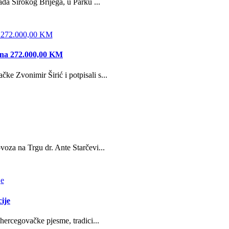
da Širokog Brijega, u Parku ...
edna 272.000,00 KM
e Zvonimir Širić i potpisali s...
oza na Trgu dr. Ante Starčevi...
ije
hercegovačke pjesme, tradici...