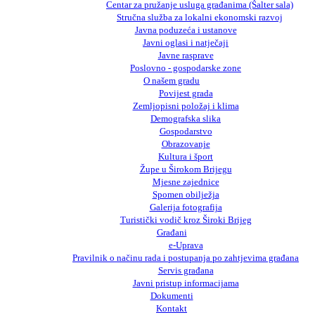
Centar za pružanje usluga građanima (Šalter sala)
Stručna služba za lokalni ekonomski razvoj
Javna poduzeća i ustanove
Javni oglasi i natječaji
Javne rasprave
Poslovno - gospodarske zone
O našem gradu
Povijest grada
Zemljopisni položaj i klima
Demografska slika
Gospodarstvo
Obrazovanje
Kultura i šport
Župe u Širokom Brijegu
Mjesne zajednice
Spomen obilježja
Galerija fotografija
Turistički vodič kroz Široki Brijeg
Građani
e-Uprava
Pravilnik o načinu rada i postupanja po zahtjevima građana
Servis građana
Javni pristup informacijama
Dokumenti
Kontakt