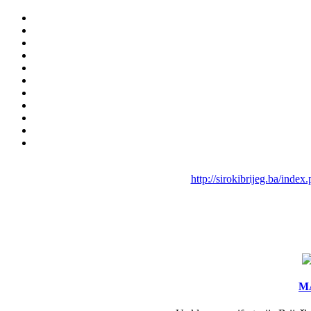
http://sirokibrijeg.ba/inde
MA