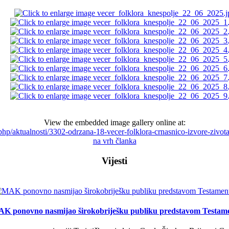
View the embedded image gallery online at:
x.php/aktualnosti/3302-odrzana-18-vecer-folklora-crnasnico-izvore-ziv
na vrh članka
Vijesti
K ponovno nasmijao širokobriješku publiku predstavom Testam