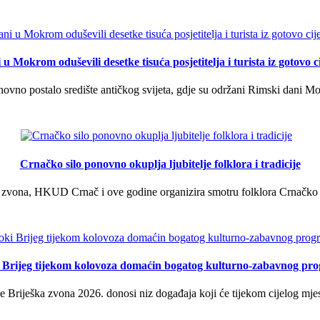
u Mokrom oduševili desetke tisuća posjetitelja i turista iz gotovo ci
vno postalo središte antičkog svijeta, gdje su održani Rimski dani Mok
Crnačko silo ponovno okuplja ljubitelje folklora i tradicije
 zvona, HKUD Crnač i ove godine organizira smotru folklora Crnačko sil
i Brijeg tijekom kolovoza domaćin bogatog kulturno-zabavnog pr
 Briješka zvona 2026. donosi niz događaja koji će tijekom cijelog mjes