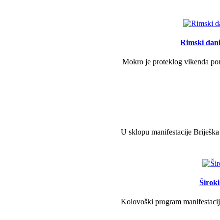
Rimski dani 
Mokro je proteklog vikenda pono
U sklopu manifestacije Briješka
Širok
Kolovoški program manifestacije