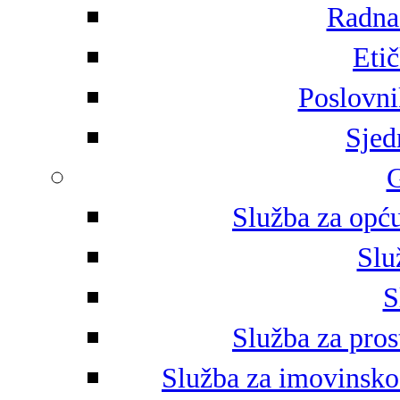
Radna 
Eti
Poslovni
Sjed
G
Služba za opću
Slu
S
Služba za pros
Služba za imovinsko-