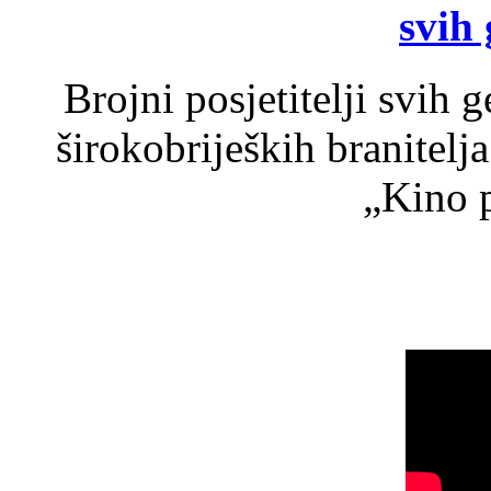
svih 
Brojni posjetitelji svih 
širokobrijeških branitel
„Kino p