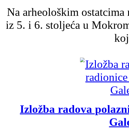
Na arheološkim ostatcima 
iz 5. i 6. stoljeća u Mokro
koj
Izložba radova polazn
Gale