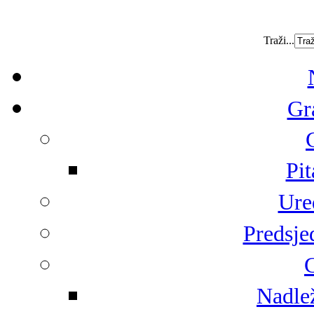
Traži...
Gr
Pit
Ure
Predsje
G
Nadlež