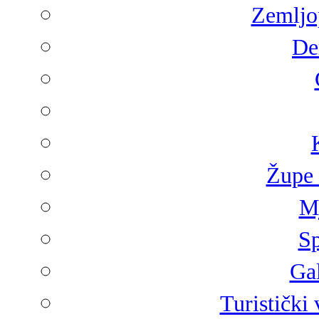
Zemljop
De
Župe 
Mj
Sp
Gal
Turistički 