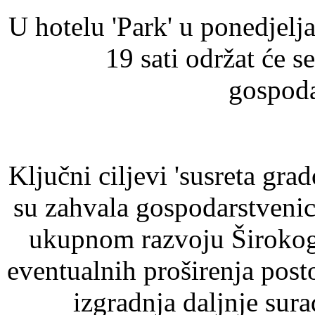
U hotelu 'Park' u ponedjelj
19 sati održat će s
gospoda
Ključni ciljevi 'susreta gr
su zahvala gospodarstveni
ukupnom razvoju Širokog 
eventualnih proširenja post
izgradnja daljnje sura