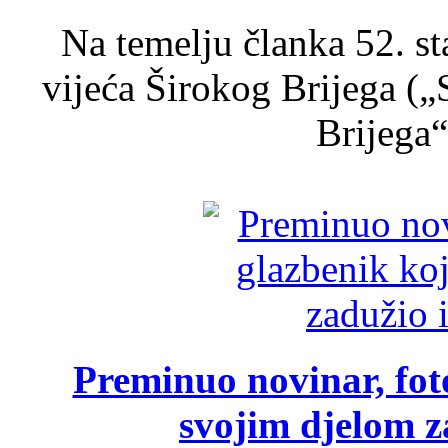
Na temelju članka 52. s
vijeća Širokog Brijega (
Brijega“,
Preminuo novinar, foto
svojim djelom za