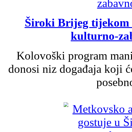
Široki Brijeg tijeko
kulturno-z
Kolovoški program manif
donosi niz događaja koji ć
posebno