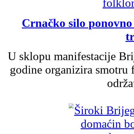
Crnačko silo ponovno o
t
U sklopu manifestacije Br
godine organizira smotru f
održat