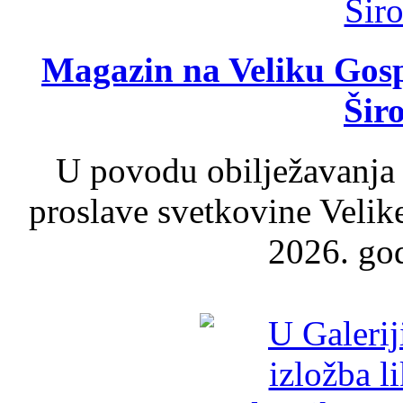
Magazin na Veliku Gosp
Šir
U povodu obilježavanja
proslave svetkovine Velik
2026. god