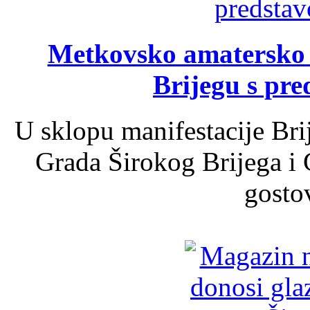
Metkovsko amatersko k
Brijegu s pr
U sklopu manifestacije Bri
Grada Širokog Brijega i 
gosto