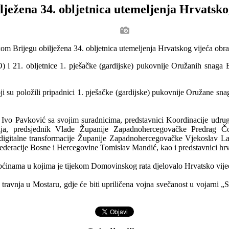
lježena 34. obljetnica utemeljenja Hrvatsk
 i 21. obljetnice 1. pješačke (gardijske) pukovnije Oružanih snaga B
 su položili pripadnici 1. pješačke (gardijske) pukovnije Oružane sna
a Ivo Pavković sa svojim suradnicima, predstavnici Koordinacije ud
telja, predsjednik Vlade Županije Zapadnohercegovačke Predrag Čo
digitalne transformacije Županije Zapadnohercegovačke Vjekoslav La
deracije Bosne i Hercegovine Tomislav Mandić, kao i predstavnici h
pćinama u kojima je tijekom Domovinskog rata djelovalo Hrvatsko vije
travnja u Mostaru, gdje će biti upriličena vojna svečanost u vojarni „S