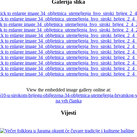
Galerija slika
View the embedded image gallery online at:
i/3610-u-sirokom-brijegu-obiljezena-34-obljetnica-utemeljenja-hrvatsko
na vrh članka
Vijesti