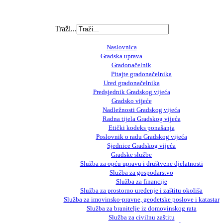
Traži...
Naslovnica
Gradska uprava
Gradonačelnik
Pitajte gradonačelnika
Ured gradonačelnika
Predsjednik Gradskog vijeća
Gradsko vijeće
Nadležnosti Gradskog vijeća
Radna tijela Gradskog vijeća
Etički kodeks ponašanja
Poslovnik o radu Gradskog vijeća
Sjednice Gradskog vijeća
Gradske službe
Služba za opću upravu i društvene djelatnosti
Služba za gospodarstvo
Služba za financije
Služba za prostorno uređenje i zaštitu okoliša
Služba za imovinsko-pravne, geodetske poslove i katastar
Služba za branitelje iz domovinskog rata
Služba za civilnu zaštitu