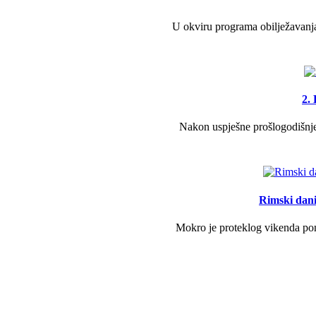
U okviru programa obilježavanja
2.
Nakon uspješne prošlogodišnje 
Rimski dani 
Mokro je proteklog vikenda pono