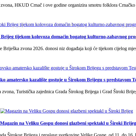
 zvona, HKUD Crnač i ove godine organizira smotru folklora Crnačko sil
i Brijeg tijekom kolovoza domaćin bogatog kulturno-zabavnog pr
 Briješka zvona 2026. donosi niz događaja koji će tijekom cijelog mjes
ko amatersko kazalište gostuje u Širokom Brijegu s predstavom T
 zvona, Turistička zajednica Grada Širokog Brijega i Grad Široki Brije
Magazin na Veliku Gospu donosi glazbeni spektakl u Široki Brije
a Širokog Brijega i proslave svetkovine Velike Gospe, od 11. do 16. 