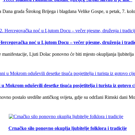
 Dana grada Širokog Brijega i blagdana Velike Gospe, u petak, 7. kolov
 Hercegovačka noć u Ljutom Docu – večer pjesme, druženja i tradic
manifestacije, Ljuti Dolac ponovno će biti mjesto okupljanja ljubitelja 
u Mokrom oduševili desetke tisuća posjetitelja i turista iz gotovo ci
vno postalo središte antičkog svijeta, gdje su održani Rimski dani Mok
Crnačko silo ponovno okuplja ljubitelje folklora i tradicije