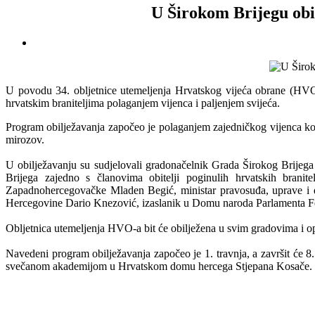
U Širokom Brijegu obi
U povodu 34. obljetnice utemeljenja Hrvatskog vijeća obrane (HVO)
hrvatskim braniteljima polaganjem vijenca i paljenjem svijeća.
Program obilježavanja započeo je polaganjem zajedničkog vijenca koji
mirozov.
U obilježavanju su sudjelovali gradonačelnik Grada Širokog Brijeg
Brijega zajedno s članovima obitelji poginulih hrvatskih brani
Zapadnohercegovačke Mladen Begić, ministar pravosuđa, uprave i 
Hercegovine Dario Knezović, izaslanik u Domu naroda Parlamenta Fe
Obljetnica utemeljenja HVO-a bit će obilježena u svim gradovima i o
Navedeni program obilježavanja započeo je 1. travnja, a završit će 8. 
svečanom akademijom u Hrvatskom domu hercega Stjepana Kosače.