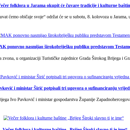
ečer folklora u Jarama okupit će čuvare tradicije i kulturne bašti
uvat ćemo običaje svoje“ održat će se u subotu, 8. kolovoza u Jarama, 
K ponovno nasmijao širokobriješku publiku predstavom Testam
a zvona, u organizaciji Turističke zajednice Grada Širokog Brijega i Gra
ković i ministar Širić potpisali tri ugovora o sufinanciranju vrij
ega Ivo Pavković i ministar gospodarstva Županije Zapadnohercegovačk
Večer folklora i kulturne baštine „Brijeg Široki slavno ti je ime“