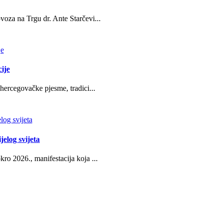
oza na Trgu dr. Ante Starčevi...
ije
hercegovačke pjesme, tradici...
jelog svijeta
ro 2026., manifestacija koja ...