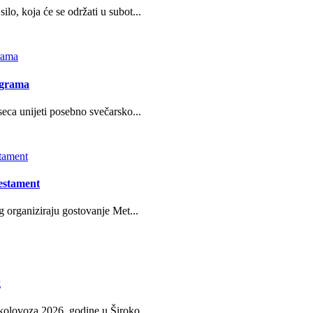
o, koja će se održati u subot...
ograma
eca unijeti posebno svečarsko...
estament
g organiziraju gostovanje Met...
g
kolovoza 2026. godine u Široko...