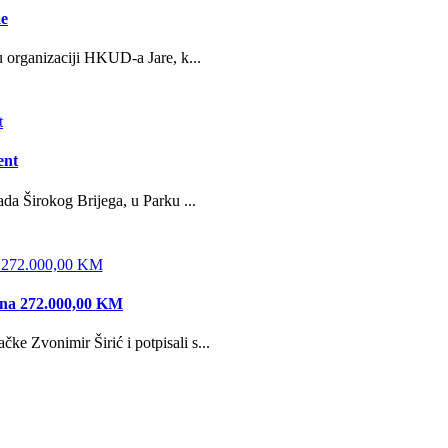
ne
u organizaciji HKUD-a Jare, k...
ent
da Širokog Brijega, u Parku ...
edna 272.000,00 KM
e Zvonimir Širić i potpisali s...