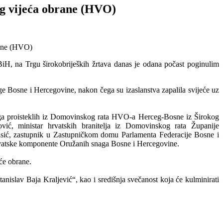
og vijeća obrane (HVO)
iH, na Trgu širokobrijeških žrtava danas je odana počast poginulim
ge Bosne i Hercegovine, nakon čega su izaslanstva zapalila svijeće uz
ruga proisteklih iz Domovinskog rata HVO-a Herceg-Bosne iz Širokog
vić, ministar hrvatskih branitelja iz Domovinskog rata Županije
sić, zastupnik u Zastupničkom domu Parlamenta Federacije Bosne i
rvatske komponente Oružanih snaga Bosne i Hercegovine.
će obrane.
tanislav Baja Kraljević“, kao i središnja svečanost koja će kulminirati