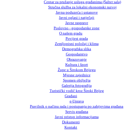
Centar za pružanje usluga građanima (Šalter sala)
Stručna služba za lokalni ekonomski razvoj
Javna poduzeća i ustanove
Javni oglasi i natječaji
Javne rasprave
Poslovno - gospodarske zone
O našem gradu
Povijest grada
Zemljopisni položaj i klima
Demografska slika
Gospodarstvo
Obrazovanje
Kultura i šport
Župe u Širokom Brijegu
Mjesne zajednice
Spomen obilježja
Galerija fotografija
Turistički vodič kroz Široki Brijeg
Građani
e-Uprava
Pravilnik o načinu rada i postupanja po zahtjevima građana
Servis građana
Javni pristup informacijama
Dokumenti
Kontakt