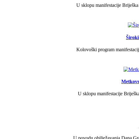
U sklopu manifestacije Briješka
Širok
Kolovoški program manifestacije
Metkovs
U sklopu manifestacije Briješka
U povodu obilježavanja Dana Grad