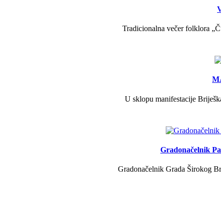
V
Tradicionalna večer folklora „Č
MA
U sklopu manifestacije Briješk
Gradonačelnik Pav
Gradonačelnik Grada Širokog Brij