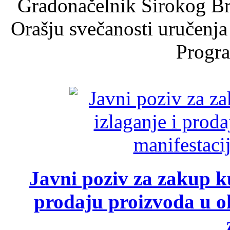
Gradonačelnik Širokog Br
Orašju svečanosti uručenja
Progra
Javni poziv za zakup ku
prodaju proizvoda u ok