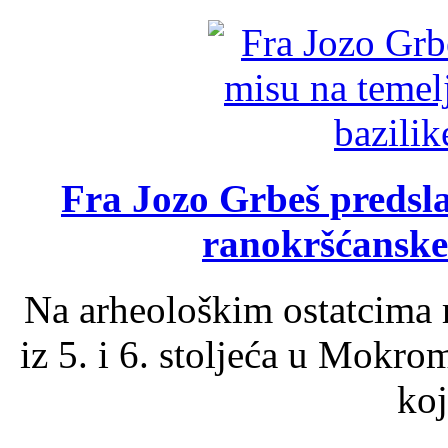
Fra Jozo Grbeš predsla
ranokršćanske
Na arheološkim ostatcima 
iz 5. i 6. stoljeća u Mokro
koj