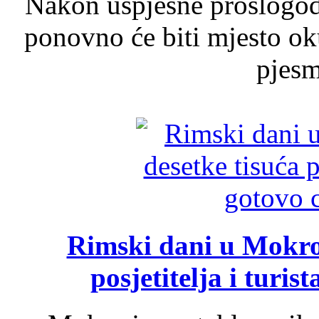
Nakon uspješne prošlogodi
ponovno će biti mjesto ok
pjesme
Rimski dani u Mokrom
posjetitelja i turist