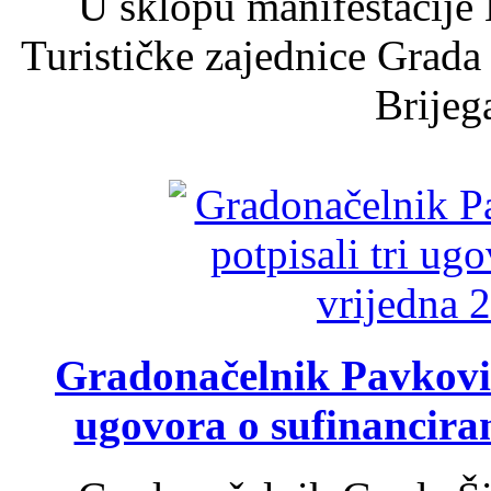
U sklopu manifestacije 
Turističke zajednice Grada
Brijega
Gradonačelnik Pavković 
ugovora o sufinancira