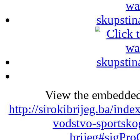
View the embedded 
http://sirokibrijeg.ba/ind
vodstvo-sportsko
brijeg#sigPro