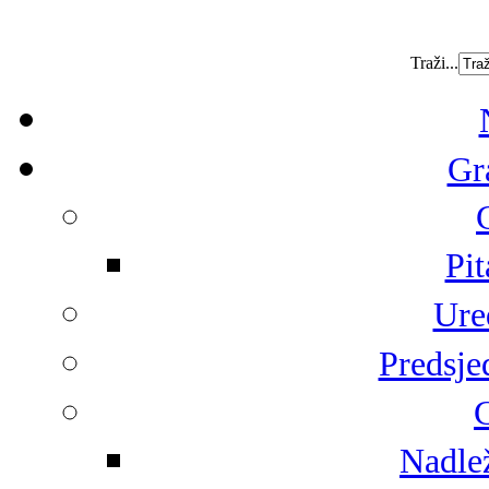
Traži...
Gr
Pit
Ure
Predsje
G
Nadlež