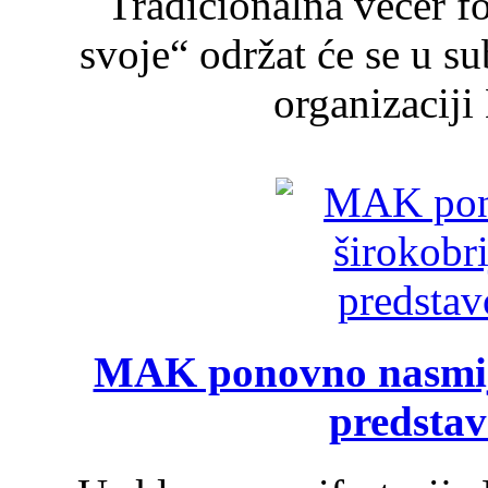
Tradicionalna večer f
svoje“ održat će se u s
organizaciji
MAK ponovno nasmija
predsta