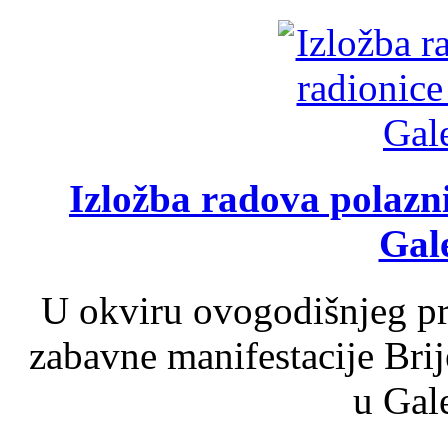
Izložba radova polazn
Gale
U okviru ovogodišnjeg pr
zabavne manifestacije Brij
u Gale