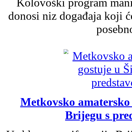
Kolovoški program manif
donosi niz događaja koji ć
posebno
Metkovsko amatersko k
Brijegu s pr