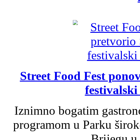
Street Food Fest ponov
festivalski
Iznimno bogatim gastron
programom u Parku široko
Brijegu u 