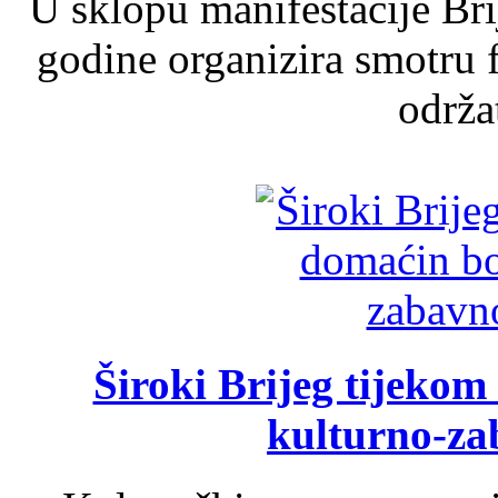
U sklopu manifestacije Br
godine organizira smotru f
održat
Široki Brijeg tijeko
kulturno-z