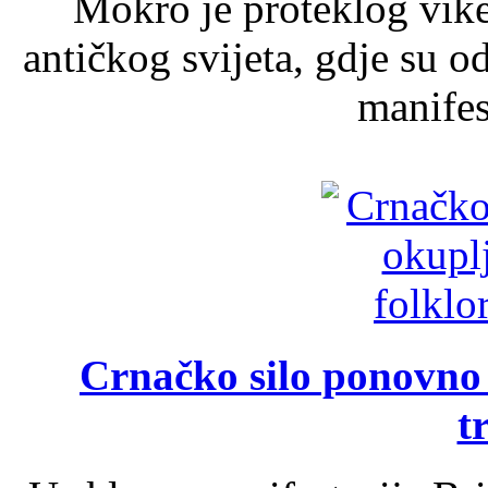
Mokro je proteklog vik
antičkog svijeta, gdje su 
manifest
Crnačko silo ponovno o
t