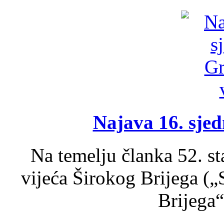
Najava 16. sjed
Na temelju članka 52. s
vijeća Širokog Brijega (
Brijega“,