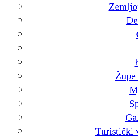
Zemljop
De
Župe 
Mj
Sp
Gal
Turistički 