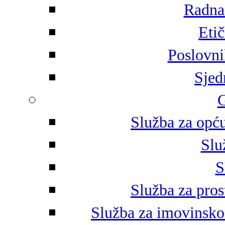
Radna 
Eti
Poslovni
Sjed
G
Služba za opću
Slu
S
Služba za pros
Služba za imovinsko-