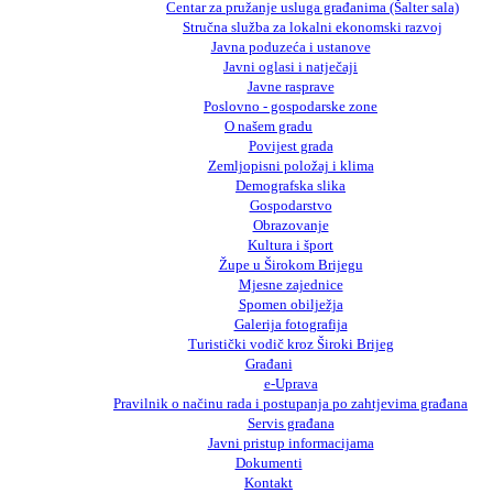
Centar za pružanje usluga građanima (Šalter sala)
Stručna služba za lokalni ekonomski razvoj
Javna poduzeća i ustanove
Javni oglasi i natječaji
Javne rasprave
Poslovno - gospodarske zone
O našem gradu
Povijest grada
Zemljopisni položaj i klima
Demografska slika
Gospodarstvo
Obrazovanje
Kultura i šport
Župe u Širokom Brijegu
Mjesne zajednice
Spomen obilježja
Galerija fotografija
Turistički vodič kroz Široki Brijeg
Građani
e-Uprava
Pravilnik o načinu rada i postupanja po zahtjevima građana
Servis građana
Javni pristup informacijama
Dokumenti
Kontakt