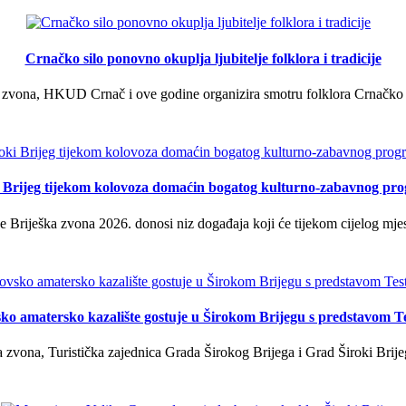
Crnačko silo ponovno okuplja ljubitelje folklora i tradicije
 zvona, HKUD Crnač i ove godine organizira smotru folklora Crnačko sil
i Brijeg tijekom kolovoza domaćin bogatog kulturno-zabavnog pr
 Briješka zvona 2026. donosi niz događaja koji će tijekom cijelog mjes
ko amatersko kazalište gostuje u Širokom Brijegu s predstavom T
 zvona, Turistička zajednica Grada Širokog Brijega i Grad Široki Brije