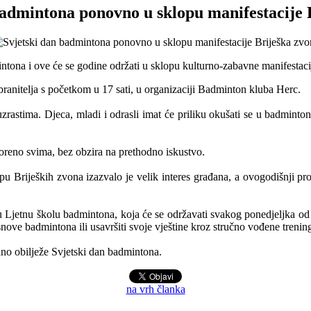
badmintona ponovno u sklopu manifestacije 
tona i ove će se godine održati u sklopu kulturno-zabavne manifestaci
 branitelja s početkom u 17 sati, u organizaciji Badminton kluba Herc.
uzrastima. Djeca, mladi i odrasli imat će priliku okušati se u badminto
voreno svima, bez obzira na prethodno iskustvo.
u Brijeških zvona izazvalo je velik interes građana, a ovogodišnji p
 u Ljetnu školu badmintona, koja će se održavati svakog ponedjeljka od
snove badmintona ili usavršiti svoje vještine kroz stručno vođene trenin
dno obilježe Svjetski dan badmintona.
na vrh članka