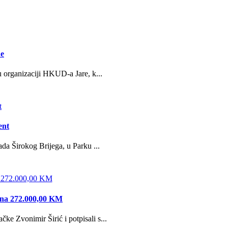
ne
u organizaciji HKUD-a Jare, k...
ent
da Širokog Brijega, u Parku ...
edna 272.000,00 KM
e Zvonimir Širić i potpisali s...