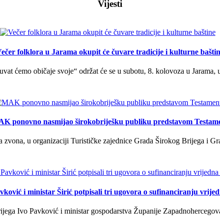
Vijesti
ečer folklora u Jarama okupit će čuvare tradicije i kulturne bašti
uvat ćemo običaje svoje“ održat će se u subotu, 8. kolovoza u Jarama, 
K ponovno nasmijao širokobriješku publiku predstavom Testam
a zvona, u organizaciji Turističke zajednice Grada Širokog Brijega i Gra
ković i ministar Širić potpisali tri ugovora o sufinanciranju vrij
ega Ivo Pavković i ministar gospodarstva Županije Zapadnohercegovačk