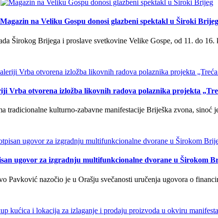
Magazin na Veliku Gospu donosi glazbeni spektakl u Široki Brije
a Širokog Brijega i proslave svetkovine Velike Gospe, od 11. do 16. 
iji Vrba otvorena izložba likovnih radova polaznika projekta „Tr
tradicionalne kulturno-zabavne manifestacije Briješka zvona, sinoć je 
isan ugovor za izgradnju multifunkcionalne dvorane u Širokom Br
o Pavković nazočio je u Orašju svečanosti uručenja ugovora o financi