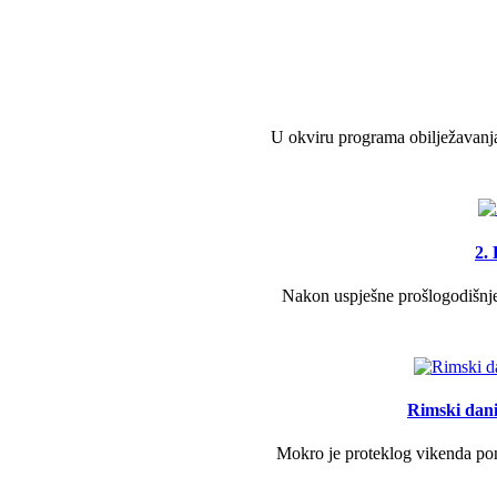
U okviru programa obilježavanja
2.
Nakon uspješne prošlogodišnje 
Rimski dani 
Mokro je proteklog vikenda pono