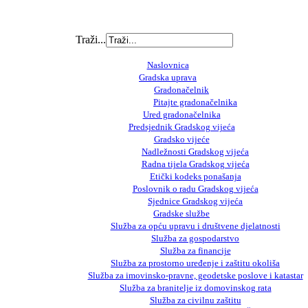
Traži...
Naslovnica
Gradska uprava
Gradonačelnik
Pitajte gradonačelnika
Ured gradonačelnika
Predsjednik Gradskog vijeća
Gradsko vijeće
Nadležnosti Gradskog vijeća
Radna tijela Gradskog vijeća
Etički kodeks ponašanja
Poslovnik o radu Gradskog vijeća
Sjednice Gradskog vijeća
Gradske službe
Služba za opću upravu i društvene djelatnosti
Služba za gospodarstvo
Služba za financije
Služba za prostorno uređenje i zaštitu okoliša
Služba za imovinsko-pravne, geodetske poslove i katastar
Služba za branitelje iz domovinskog rata
Služba za civilnu zaštitu