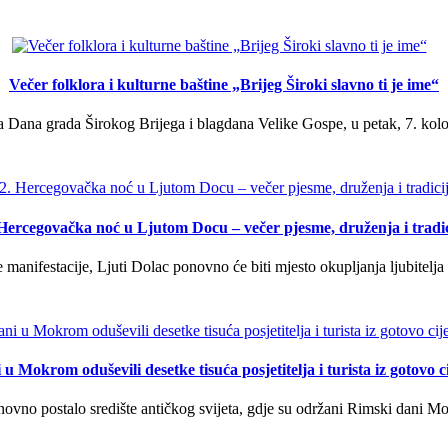
Večer folklora i kulturne baštine „Brijeg Široki slavno ti je ime“
 Dana grada Širokog Brijega i blagdana Velike Gospe, u petak, 7. kolov
 Hercegovačka noć u Ljutom Docu – večer pjesme, druženja i tradic
manifestacije, Ljuti Dolac ponovno će biti mjesto okupljanja ljubitelja 
u Mokrom oduševili desetke tisuća posjetitelja i turista iz gotovo ci
vno postalo središte antičkog svijeta, gdje su održani Rimski dani Mok