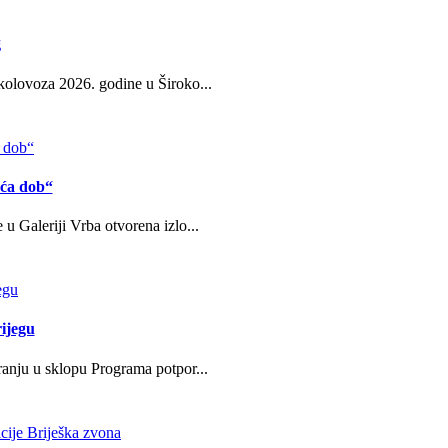
g
kolovoza 2026. godine u Široko...
eća dob“
u Galeriji Vrba otvorena izlo...
ijegu
ranju u sklopu Programa potpor...