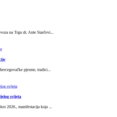
oza na Trgu dr. Ante Starčevi...
ije
hercegovačke pjesme, tradici...
jelog svijeta
ro 2026., manifestacija koja ...