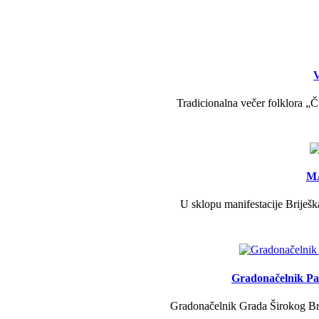
V
Tradicionalna večer folklora „Č
MA
U sklopu manifestacije Briješk
Gradonačelnik Pav
Gradonačelnik Grada Širokog Brij