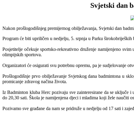
Svjetski dan 
Nakon prošlogodišnjeg premijernog obilježavanja, Svjetski dan badmin
Program će biti upriličen u nedjelju, 5. srpnja u Parku širokobrijeških
Posjetitelje očekuje sportsko-rekreativno druženje namijenjeno svim 
olimpijskih sportova.
Organizatori će osigurati svu potrebnu opremu, pa je sudjelovanje ot
Prošlogodišnje prvo obilježavanje Svjetskog dana badmintona u sklop
promicanje zdravog načina života.
Iz Badminton kluba Herc pozivaju sve zainteresirane da se uključe i
do 20,30 sati. Škola je namijenjena djeci i mladima koji žele naučiti o
Pozivamo sve građane da nam se pridruže u nedjelju od 17 sati i zaje