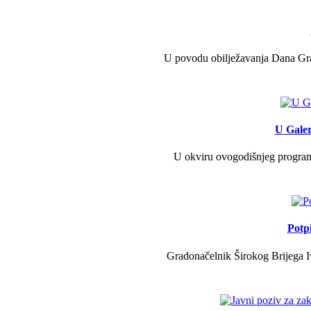
U povodu obilježavanja Dana Grad
U Galer
U okviru ovogodišnjeg programa 
Potp
Gradonačelnik Širokog Brijega Iv