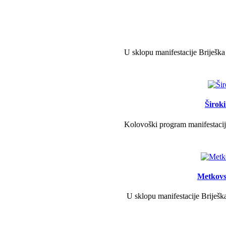
U sklopu manifestacije Briješka
Širok
Kolovoški program manifestacije
Metkovs
U sklopu manifestacije Briješka