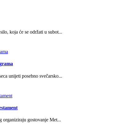
o, koja će se održati u subot...
ograma
eca unijeti posebno svečarsko...
estament
g organiziraju gostovanje Met...