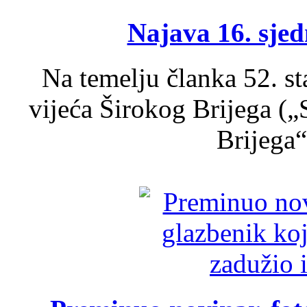
Najava 16. sjed
Na temelju članka 52. s
vijeća Širokog Brijega (
Brijega“,