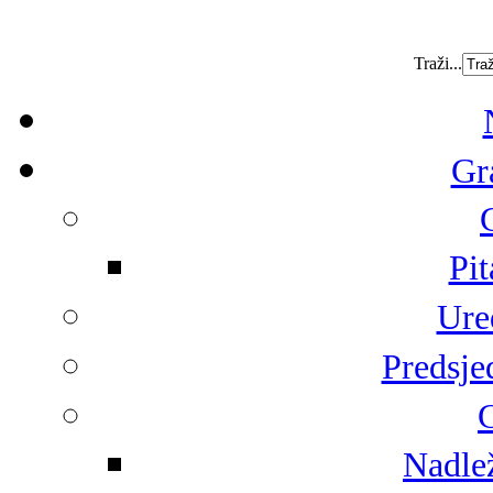
Traži...
Gr
Pit
Ure
Predsje
G
Nadlež