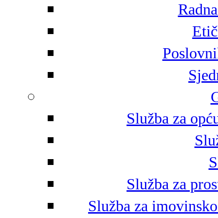
Radna 
Eti
Poslovni
Sjed
G
Služba za opću
Slu
S
Služba za pros
Služba za imovinsko-