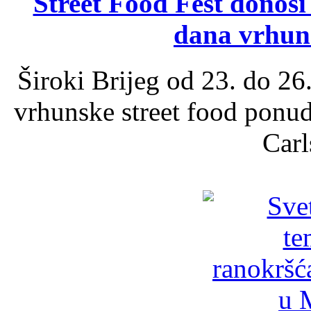
Street Food Fest donosi 
dana vrhun
Široki Brijeg od 23. do 26
vrhunske street food ponu
Carl