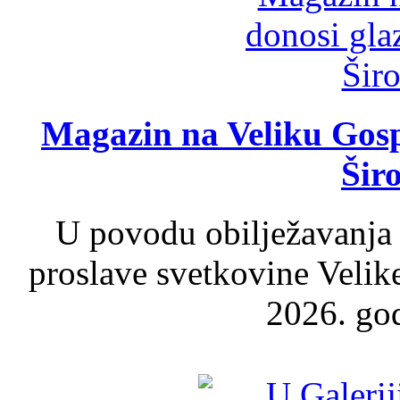
Magazin na Veliku Gosp
Šir
U povodu obilježavanja
proslave svetkovine Velik
2026. god