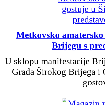
Metkovsko amatersko k
Brijegu s pr
U sklopu manifestacije Bri
Grada Širokog Brijega i 
gosto