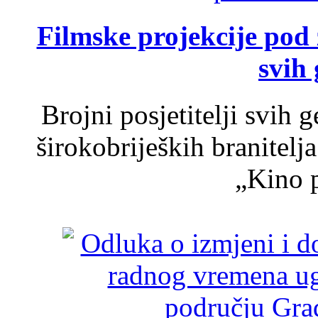
Filmske projekcije pod
svih 
Brojni posjetitelji svih 
širokobrijeških branitel
„Kino p