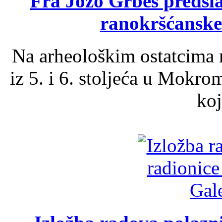
Fra Jozo Grbeš predsla
ranokršćanske
Na arheološkim ostatcima 
iz 5. i 6. stoljeća u Mokro
koj