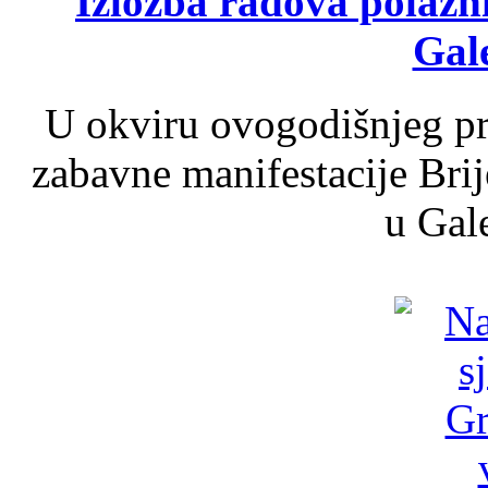
Izložba radova polazn
Gale
U okviru ovogodišnjeg pr
zabavne manifestacije Brij
u Gale