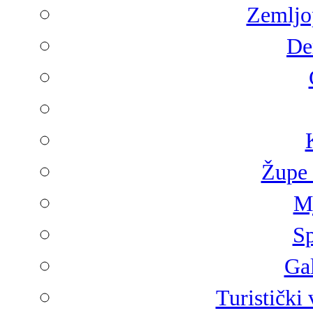
Zemljop
De
Župe 
Mj
Sp
Gal
Turistički 