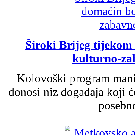
Široki Brijeg tijeko
kulturno-z
Kolovoški program manif
donosi niz događaja koji ć
posebno