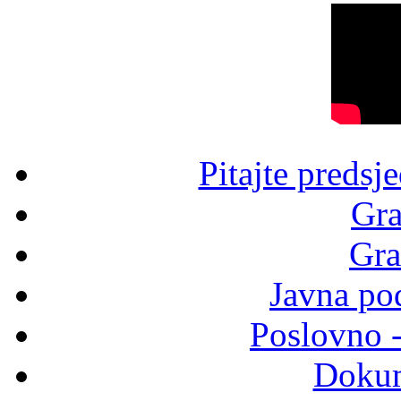
Pitajte predsj
Gra
Gra
Javna po
Poslovno 
Dokum