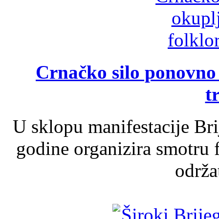
Crnačko silo ponovno o
t
U sklopu manifestacije Br
godine organizira smotru f
održat