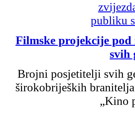
Filmske projekcije pod
svih 
Brojni posjetitelji svih 
širokobrijeških branitel
„Kino p