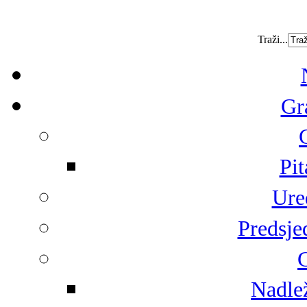
Traži...
Gr
Pit
Ure
Predsje
G
Nadlež