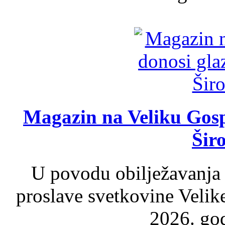
Magazin na Veliku Gosp
Šir
U povodu obilježavanja
proslave svetkovine Velik
2026. god