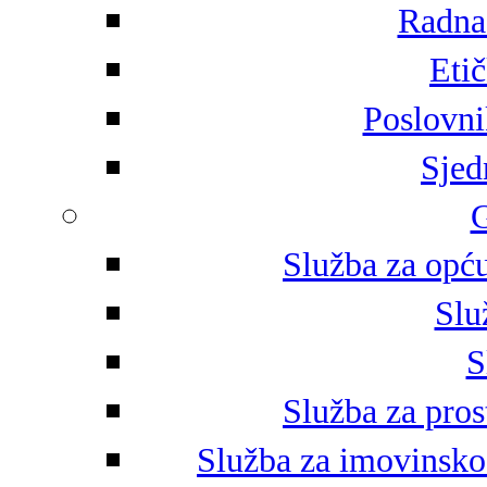
Radna 
Eti
Poslovni
Sjed
G
Služba za opću
Slu
S
Služba za pros
Služba za imovinsko-