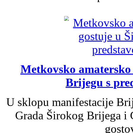
Metkovsko amatersko k
Brijegu s pr
U sklopu manifestacije Bri
Grada Širokog Brijega i 
gosto