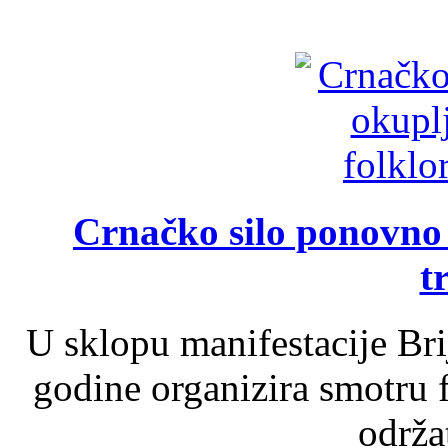
Crnačko silo ponovno o
t
U sklopu manifestacije Br
godine organizira smotru f
održat