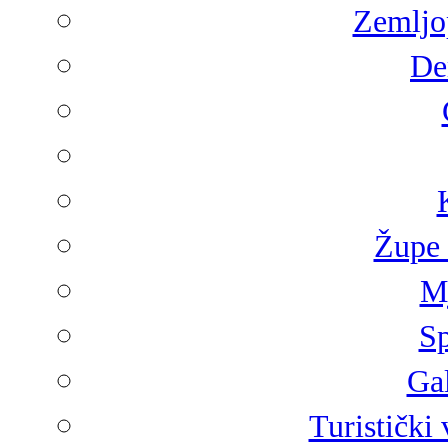
Zemljop
De
Župe 
Mj
Sp
Gal
Turistički 