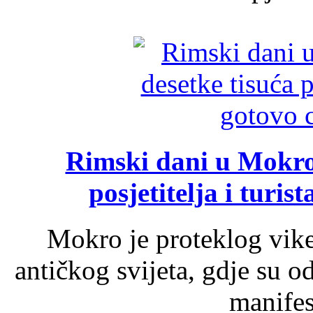
Rimski dani u Mokrom
posjetitelja i turist
Mokro je proteklog vik
antičkog svijeta, gdje su 
manifest