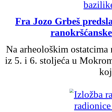
Fra Jozo Grbeš predsla
ranokršćanske
Na arheološkim ostatcima 
iz 5. i 6. stoljeća u Mokro
koj