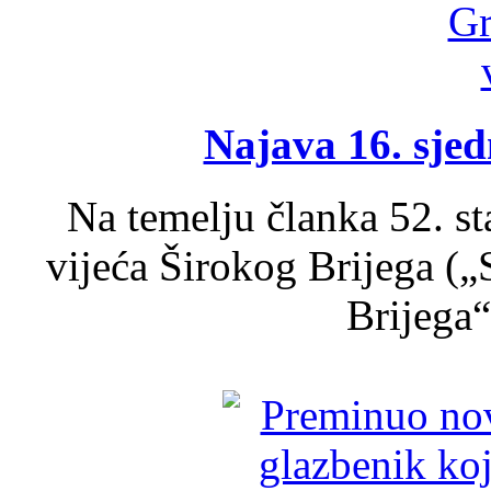
Najava 16. sjed
Na temelju članka 52. s
vijeća Širokog Brijega (
Brijega“,