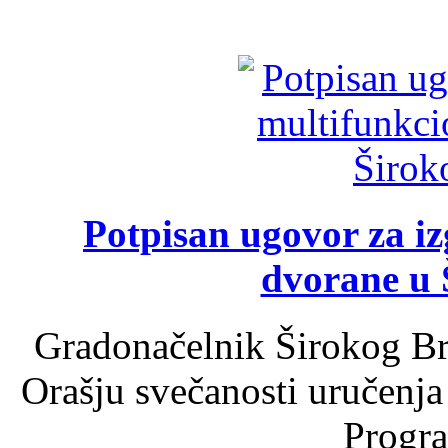
Potpisan ugovor za i
dvorane u 
Gradonačelnik Širokog Br
Orašju svečanosti uručenja
Progra