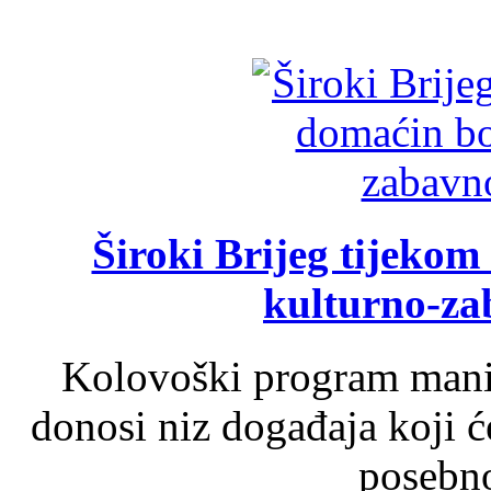
Široki Brijeg tijeko
kulturno-z
Kolovoški program manif
donosi niz događaja koji ć
posebno