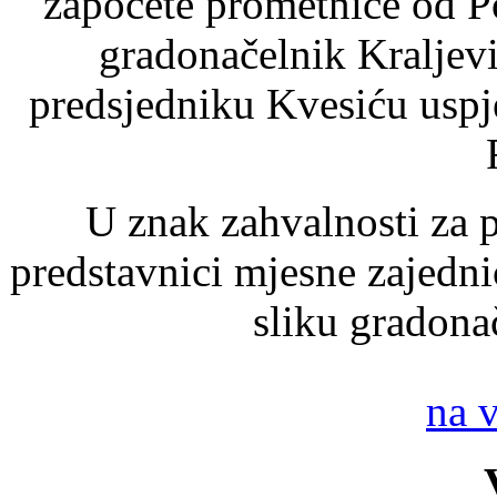
započete prometnice od P
gradonačelnik Kraljev
predsjedniku Kvesiću uspj
U znak zahvalnosti za 
predstavnici mjesne zajedn
sliku gradona
na 