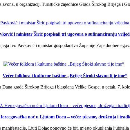
a zvona, u organizaciji Turističke zajednice Grada Širokog Brijega i Gra
ković i ministar Širić potpisali tri ugovora o sufinanciranju vrij
ega Ivo Pavković i ministar gospodarstva Županije Zapadnohercegovačk
Večer folklora i kulturne baštine „Brijeg Široki slavno ti je ime“
 Dana grada Širokog Brijega i blagdana Velike Gospe, u petak, 7. kolov
 Hercegovačka noć u Ljutom Docu – večer pjesme, druženja i tradic
manifestacije, Ljuti Dolac ponovno će biti mjesto okupljanja ljubitelja 