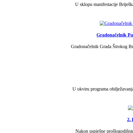
U sklopu manifestacije Briješk
Gradonačelnik Pav
Gradonačelnik Grada Širokog Brij
U okviru programa obilježavanja
2.
Nakon uspješne prošlogodišnje 