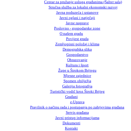
Centar za pružanje usluga građanima (Šalter sala)
Stručna služba za lokalni ekonomski razvoj
Javna poduzeća i ustanove
Javni oglasi i natječaji
Javne rasprave
Poslovno - gospodarske zone
O našem gradu
Povijest grada
Zemljopisni položaj i klima
Demografska slika
Gospodarstvo
Obrazovanje
Kultura i šport
Župe u Širokom Brijegu
Mjesne zajednice
Spomen obilježja
Galerija fotografija
Turistički vodič kroz Široki Brijeg
Građani
e-Uprava
Pravilnik o načinu rada i postupanja po zahtjevima građana
Servis građana
Javni pristup informacijama
Dokumenti
Kontakt