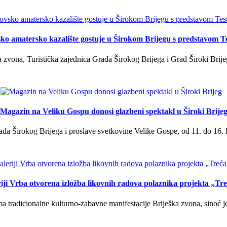
ko amatersko kazalište gostuje u Širokom Brijegu s predstavom T
 zvona, Turistička zajednica Grada Širokog Brijega i Grad Široki Brije
Magazin na Veliku Gospu donosi glazbeni spektakl u Široki Brije
a Širokog Brijega i proslave svetkovine Velike Gospe, od 11. do 16. 
iji Vrba otvorena izložba likovnih radova polaznika projekta „Tr
tradicionalne kulturno-zabavne manifestacije Briješka zvona, sinoć je 