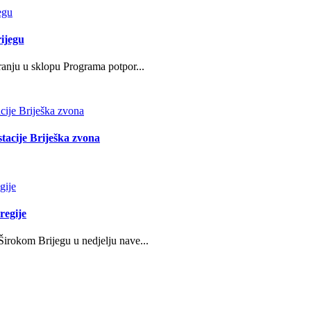
ijegu
ranju u sklopu Programa potpor...
stacije Briješka zvona
regije
irokom Brijegu u nedjelju nave...