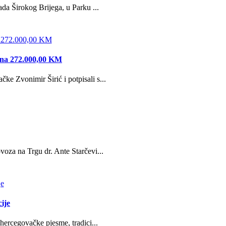
da Širokog Brijega, u Parku ...
edna 272.000,00 KM
e Zvonimir Širić i potpisali s...
oza na Trgu dr. Ante Starčevi...
ije
hercegovačke pjesme, tradici...