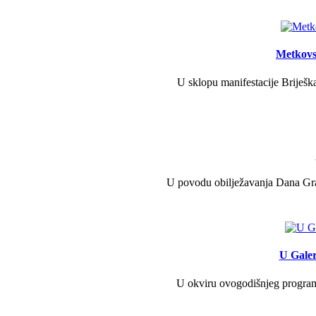
Metkovs
U sklopu manifestacije Briješka
U povodu obilježavanja Dana Grad
U Galer
U okviru ovogodišnjeg programa 