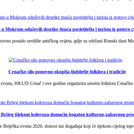
u Mokrom oduševili desetke tisuća posjetitelja i turista iz gotovo ci
vno postalo središte antičkog svijeta, gdje su održani Rimski dani Mok
Crnačko silo ponovno okuplja ljubitelje folklora i tradicije
 zvona, HKUD Crnač i ove godine organizira smotru folklora Crnačko sil
i Brijeg tijekom kolovoza domaćin bogatog kulturno-zabavnog pr
 Briješka zvona 2026. donosi niz događaja koji će tijekom cijelog mjes