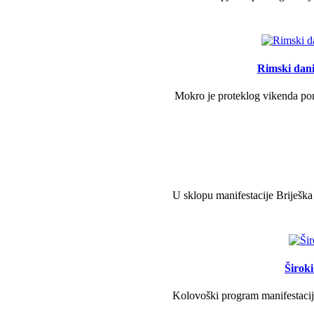
Rimski dani 
Mokro je proteklog vikenda pono
U sklopu manifestacije Briješka
Širok
Kolovoški program manifestacije