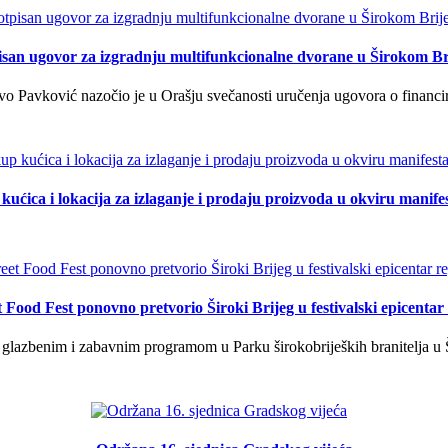
isan ugovor za izgradnju multifunkcionalne dvorane u Širokom Br
o Pavković nazočio je u Orašju svečanosti uručenja ugovora o financi
kućica i lokacija za izlaganje i prodaju proizvoda u okviru manife
t Food Fest ponovno pretvorio Široki Brijeg u festivalski epicentar 
lazbenim i zabavnim programom u Parku širokobrijeških branitelja u Š