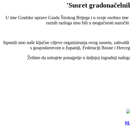
'Susret gradonače
U ime Gradske uprave Grada Širokog Brijega i u svoje osobno ime u
raznih razloga nisu bili u mogućnosti nazočiti
Ispunili smo naše ključne ciljeve organiziranja ovog susreta, zahva
s gospodarstvom u županiji, Federaciji Bosne i Hercego
Želimo da ustrajete ponajprije u daljnjoj izgradnji naše
MA