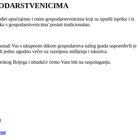
GOSPODARSTVENICIMA
r upućujemo i onim gospodarstvenicima koji su uputili ispriku i iz
ka s gospodarstvenicima' postati tradicionalan.
poznali Vas s ukupnom slikom gospodarstva našeg grada usporedivši je
li jedno ugodno večer uz razmjenu mišljenja i iskustva.
 Širokog Brijega i ubuduće ćemo Vam biti na raspolaganju.
ent