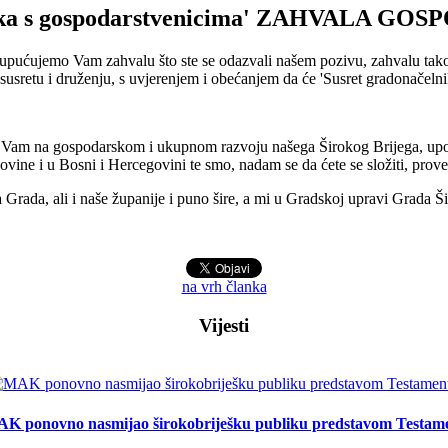
lnika s gospodarstvenicima' ZAHVALA 
pućujemo Vam zahvalu što ste se odazvali našem pozivu, zahvalu takođe
 susretu i druženju, s uvjerenjem i obećanjem da će 'Susret gradonačelni
lili Vam na gospodarskom i ukupnom razvoju našega Širokog Brijega, u
vine i u Bosni i Hercegovini te smo, nadam se da ćete se složiti, prove
ga Grada, ali i naše županije i puno šire, a mi u Gradskoj upravi Grada
na vrh članka
Vijesti
K ponovno nasmijao širokobriješku publiku predstavom Testam