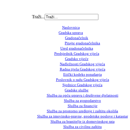
Traži...
Naslovnica
Gradska uprava
Gradonačelnik
Pitajte gradonačelnika
Ured gradonačelnika
Predsjednik Gradskog vijeća
Gradsko vijeće
Nadležnosti Gradskog vijeća
Radna tijela Gradskog vijeća
Etički kodeks ponašanja
Poslovnik o radu Gradskog vijeća
Sjednice Gradskog vijeća
Gradske službe
Služba za opću upravu i društvene djelatnosti
Služba za gospodarstvo
Služba za financije
Služba za prostorno uređenje i zaštitu okoliša
Služba za imovinsko-pravne, geodetske poslove i katastar
Služba za branitelje iz domovinskog rata
Služba za civilnu zaštitu