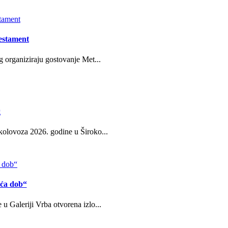
estament
g organiziraju gostovanje Met...
g
kolovoza 2026. godine u Široko...
eća dob“
u Galeriji Vrba otvorena izlo...