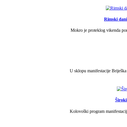
Rimski dani 
Mokro je proteklog vikenda pono
U sklopu manifestacije Briješka
Širok
Kolovoški program manifestacije