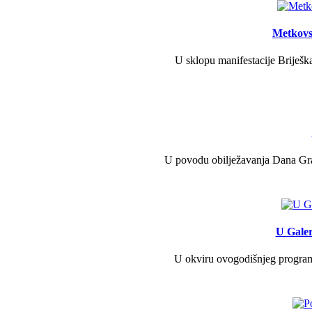
Metkovs
U sklopu manifestacije Briješka
U povodu obilježavanja Dana Grad
U Galer
U okviru ovogodišnjeg programa 