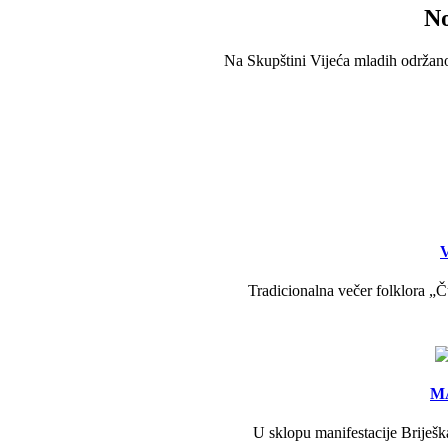
No
Na Skupštini Vijeća mladih održanoj
V
Tradicionalna večer folklora „Č
MA
U sklopu manifestacije Briješk