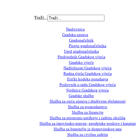
Traži...
Naslovnica
Gradska uprava
Gradonačelnik
Pitajte gradonačelnika
Ured gradonačelnika
Predsjednik Gradskog vijeća
Gradsko vijeće
Nadležnosti Gradskog vijeća
Radna tijela Gradskog vijeća
Etički kodeks ponašanja
Poslovnik o radu Gradskog vijeća
Sjednice Gradskog vijeća
Gradske službe
Služba za opću upravu i društvene djelatnosti
Služba za gospodarstvo
Služba za financije
Služba za prostorno uređenje i zaštitu okoliša
Služba za imovinsko-pravne, geodetske poslove i katastar
Služba za branitelje iz domovinskog rata
Služba za civilnu zaštitu