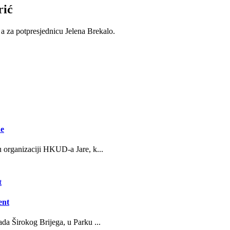
rić
 a za potpresjednicu Jelena Brekalo.
ne
u organizaciji HKUD-a Jare, k...
ent
da Širokog Brijega, u Parku ...