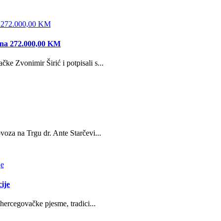
edna 272.000,00 KM
e Zvonimir Širić i potpisali s...
oza na Trgu dr. Ante Starčevi...
ije
hercegovačke pjesme, tradici...