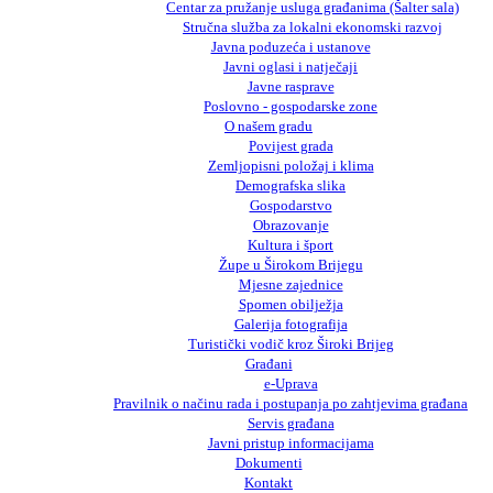
Centar za pružanje usluga građanima (Šalter sala)
Stručna služba za lokalni ekonomski razvoj
Javna poduzeća i ustanove
Javni oglasi i natječaji
Javne rasprave
Poslovno - gospodarske zone
O našem gradu
Povijest grada
Zemljopisni položaj i klima
Demografska slika
Gospodarstvo
Obrazovanje
Kultura i šport
Župe u Širokom Brijegu
Mjesne zajednice
Spomen obilježja
Galerija fotografija
Turistički vodič kroz Široki Brijeg
Građani
e-Uprava
Pravilnik o načinu rada i postupanja po zahtjevima građana
Servis građana
Javni pristup informacijama
Dokumenti
Kontakt