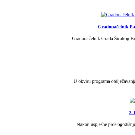
Gradonačelnik Pav
Gradonačelnik Grada Širokog Brij
U okviru programa obilježavanja
2.
Nakon uspješne prošlogodišnje 