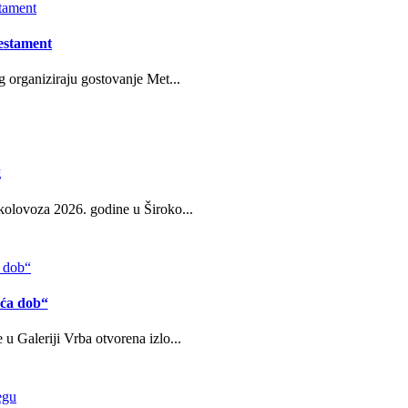
estament
g organiziraju gostovanje Met...
g
kolovoza 2026. godine u Široko...
eća dob“
u Galeriji Vrba otvorena izlo...