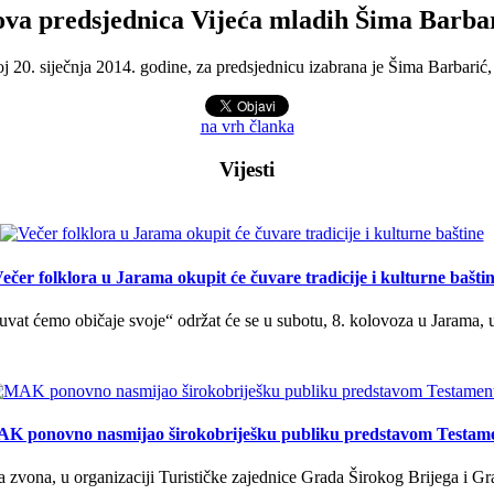
va predsjednica Vijeća mladih Šima Barba
 20. siječnja 2014. godine, za predsjednicu izabrana je Šima Barbarić,
na vrh članka
Vijesti
ečer folklora u Jarama okupit će čuvare tradicije i kulturne bašti
uvat ćemo običaje svoje“ održat će se u subotu, 8. kolovoza u Jarama, 
K ponovno nasmijao širokobriješku publiku predstavom Testam
a zvona, u organizaciji Turističke zajednice Grada Širokog Brijega i Gra