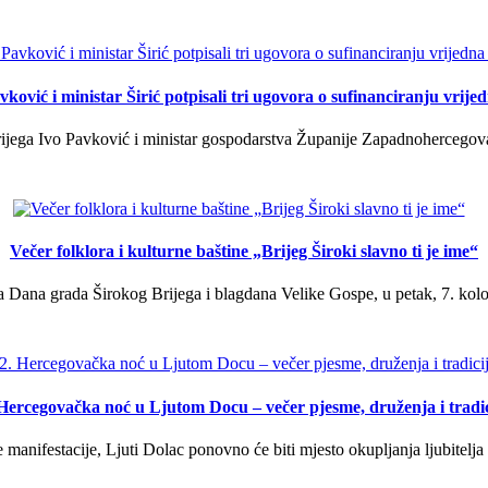
ković i ministar Širić potpisali tri ugovora o sufinanciranju vrij
ega Ivo Pavković i ministar gospodarstva Županije Zapadnohercegovačk
Večer folklora i kulturne baštine „Brijeg Široki slavno ti je ime“
 Dana grada Širokog Brijega i blagdana Velike Gospe, u petak, 7. kolov
 Hercegovačka noć u Ljutom Docu – večer pjesme, druženja i tradic
manifestacije, Ljuti Dolac ponovno će biti mjesto okupljanja ljubitelja 