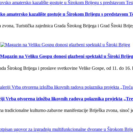
ko amatersko kazalište gostuje u Širokom Brijegu s predstavom T
 zvona, Turistička zajednica Grada Širokog Brijega i Grad Široki Brije
Magazin na Veliku Gospu donosi glazbeni spektakl u Široki Brije
a Širokog Brijega i proslave svetkovine Velike Gospe, od 11. do 16. 
iji Vrba otvorena izložba likovnih radova polaznika projekta „Tr
tradicionalne kulturno-zabavne manifestacije Briješka zvona, sinoć je 