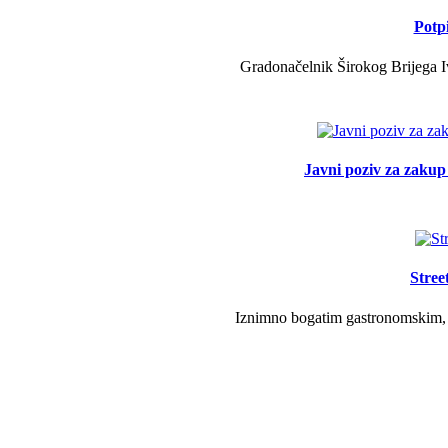
Potp
Gradonačelnik Širokog Brijega Iv
Javni poziv za zakup 
Stree
Iznimno bogatim gastronomskim, g