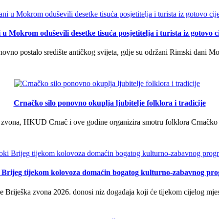
u Mokrom oduševili desetke tisuća posjetitelja i turista iz gotovo ci
vno postalo središte antičkog svijeta, gdje su održani Rimski dani Mok
Crnačko silo ponovno okuplja ljubitelje folklora i tradicije
 zvona, HKUD Crnač i ove godine organizira smotru folklora Crnačko sil
i Brijeg tijekom kolovoza domaćin bogatog kulturno-zabavnog pr
 Briješka zvona 2026. donosi niz događaja koji će tijekom cijelog mjes