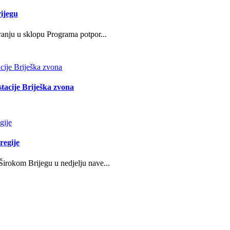
ijegu
ranju u sklopu Programa potpor...
stacije Briješka zvona
regije
irokom Brijegu u nedjelju nave...