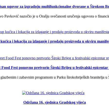
isan ugovor za izgradnju multifunkcionalne dvorane u Širokom Br
o Pavković nazočio je u Orašju svečanosti uručenja ugovora o financi
kućica i lokacija za izlaganje i prodaju proizvoda u okviru manife
t Food Fest ponovno pretvorio Široki Brijeg u festivalski epicentar 
lazbenim i zabavnim programom u Parku širokobrijeških branitelja u Š
Održana 16. sjednica Gradskog vijeća