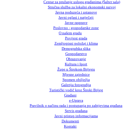
Centar za pružanje usluga građanima (Šalter sala)
Stručna služba za lokalni ekonomski razvoj
Javna poduzeća i ustanove
Javni oglasi i natječaji
Javne rasprave
Poslovno - gospodarske zone
O našem gradu
Povijest grada
Zemljopisni položaj i klima
Demografska slika
Gospodarstvo
Obrazovanje
Kultura i šport
Župe u Širokom Brijegu
Mjesne zajednice
Spomen obilježja
Galerija fotografija
Turistički vodič kroz Široki Brijeg
Građani
e-Uprava
Pravilnik o načinu rada i postupanja po zahtjevima građana
Servis građana
Javni pristup informacijama
Dokumenti
Kontakt