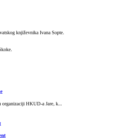
hrvatskog književnika Ivana Sopte.
 Skoke.
ne
u organizaciji HKUD-a Jare, k...
ent