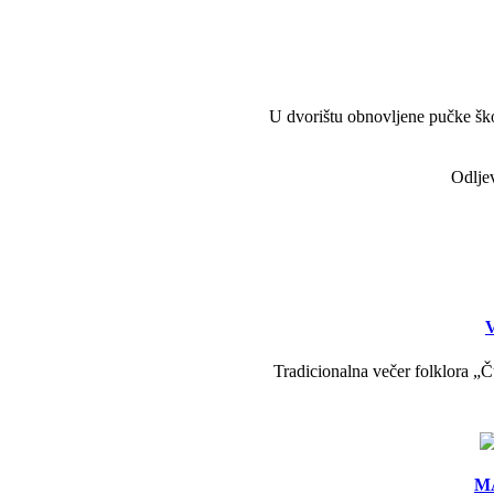
U dvorištu obnovljene pučke škol
Odljev
V
Tradicionalna večer folklora „Č
MA