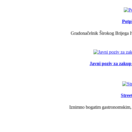
Potp
Gradonačelnik Širokog Brijega Iv
Javni poziv za zakup 
Stree
Iznimno bogatim gastronomskim, g