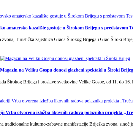
ko amatersko kazalište gostuje u Širokom Brijegu s predstavom T
 zvona, Turistička zajednica Grada Širokog Brijega i Grad Široki Brije
Magazin na Veliku Gospu donosi glazbeni spektakl u Široki Brije
a Širokog Brijega i proslave svetkovine Velike Gospe, od 11. do 16. 
iji Vrba otvorena izložba likovnih radova polaznika projekta „Tr
tradicionalne kulturno-zabavne manifestacije Briješka zvona, sinoć je 