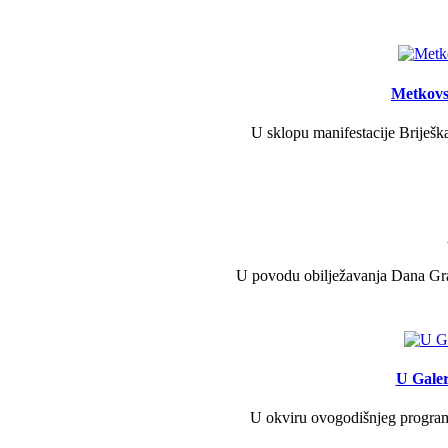
Metkovs
U sklopu manifestacije Briješka
U povodu obilježavanja Dana Grad
U Galer
U okviru ovogodišnjeg programa 