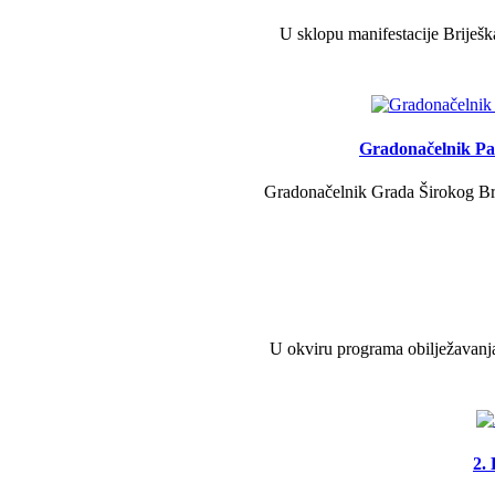
U sklopu manifestacije Briješk
Gradonačelnik Pav
Gradonačelnik Grada Širokog Brij
U okviru programa obilježavanja
2.