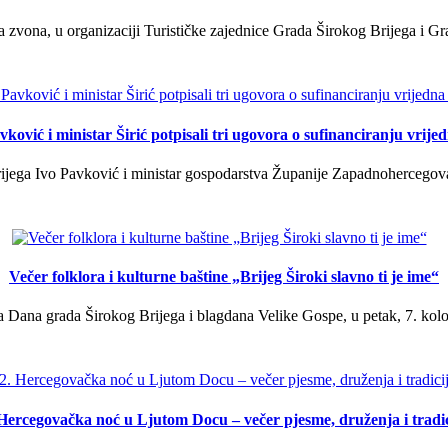
a zvona, u organizaciji Turističke zajednice Grada Širokog Brijega i Gra
ković i ministar Širić potpisali tri ugovora o sufinanciranju vrij
ega Ivo Pavković i ministar gospodarstva Županije Zapadnohercegovačk
Večer folklora i kulturne baštine „Brijeg Široki slavno ti je ime“
 Dana grada Širokog Brijega i blagdana Velike Gospe, u petak, 7. kolov
 Hercegovačka noć u Ljutom Docu – večer pjesme, druženja i tradic