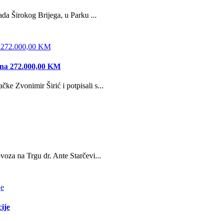
da Širokog Brijega, u Parku ...
edna 272.000,00 KM
e Zvonimir Širić i potpisali s...
oza na Trgu dr. Ante Starčevi...
ije