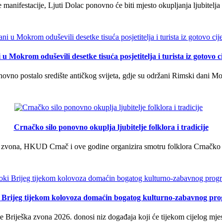
manifestacije, Ljuti Dolac ponovno će biti mjesto okupljanja ljubitelja 
u Mokrom oduševili desetke tisuća posjetitelja i turista iz gotovo ci
vno postalo središte antičkog svijeta, gdje su održani Rimski dani Mok
Crnačko silo ponovno okuplja ljubitelje folklora i tradicije
 zvona, HKUD Crnač i ove godine organizira smotru folklora Crnačko sil
i Brijeg tijekom kolovoza domaćin bogatog kulturno-zabavnog pr
 Briješka zvona 2026. donosi niz događaja koji će tijekom cijelog mjes