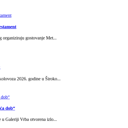
estament
g organiziraju gostovanje Met...
g
kolovoza 2026. godine u Široko...
eća dob“
u Galeriji Vrba otvorena izlo...