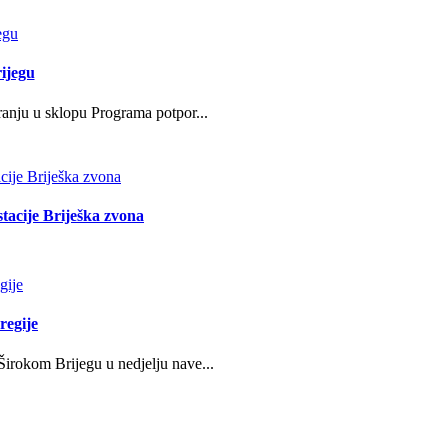
ijegu
ranju u sklopu Programa potpor...
stacije Briješka zvona
regije
irokom Brijegu u nedjelju nave...