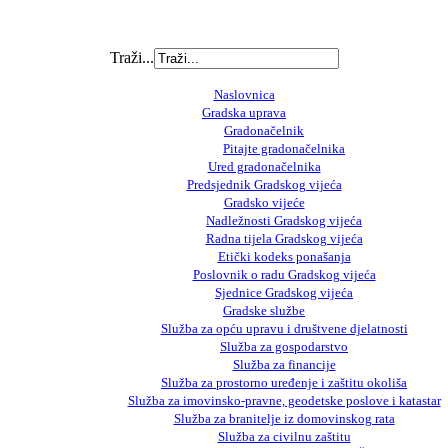
Traži...
Naslovnica
Gradska uprava
Gradonačelnik
Pitajte gradonačelnika
Ured gradonačelnika
Predsjednik Gradskog vijeća
Gradsko vijeće
Nadležnosti Gradskog vijeća
Radna tijela Gradskog vijeća
Etički kodeks ponašanja
Poslovnik o radu Gradskog vijeća
Sjednice Gradskog vijeća
Gradske službe
Služba za opću upravu i društvene djelatnosti
Služba za gospodarstvo
Služba za financije
Služba za prostorno uređenje i zaštitu okoliša
Služba za imovinsko-pravne, geodetske poslove i katastar
Služba za branitelje iz domovinskog rata
Služba za civilnu zaštitu