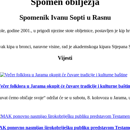
Spomen obilježja
Spomenik Ivanu Sopti u Rasnu
e, godine 2001., u prigodi njezine stote obljetnice, postavljen je kip 
ak kipa u bronci, naravne visine, rad je akademskoga kipara Stjepana
Vijesti
ečer folklora u Jarama okupit će čuvare tradicije i kulturne bašti
uvat ćemo običaje svoje“ održat će se u subotu, 8. kolovoza u Jarama, 
K ponovno nasmijao širokobriješku publiku predstavom Testam