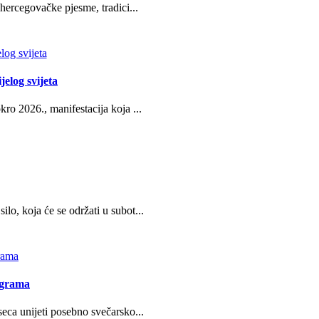
hercegovačke pjesme, tradici...
jelog svijeta
ro 2026., manifestacija koja ...
o, koja će se održati u subot...
ograma
eca unijeti posebno svečarsko...