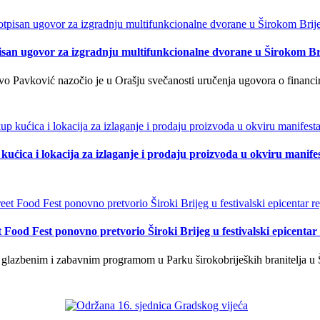
isan ugovor za izgradnju multifunkcionalne dvorane u Širokom Br
o Pavković nazočio je u Orašju svečanosti uručenja ugovora o financi
kućica i lokacija za izlaganje i prodaju proizvoda u okviru manife
t Food Fest ponovno pretvorio Široki Brijeg u festivalski epicentar 
lazbenim i zabavnim programom u Parku širokobrijeških branitelja u Š