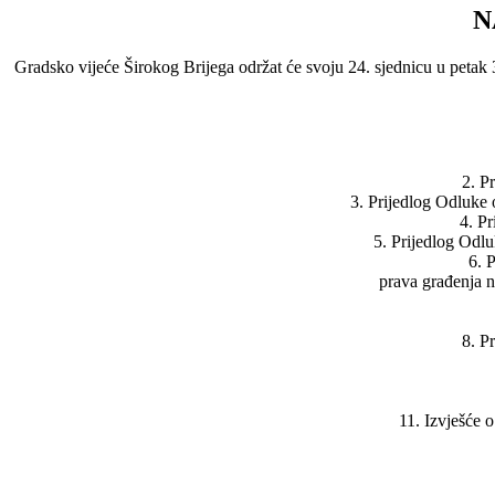
N
Gradsko vijeće Širokog Brijega održat će svoju 24. sjednicu u petak 3
2. P
3. Prijedlog Odluke 
4. Pr
5. Prijedlog Odl
6. 
prava građenja n
8. P
11. Izvješće 