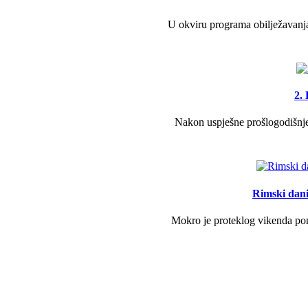
U okviru programa obilježavanja
2.
Nakon uspješne prošlogodišnje 
Rimski dani 
Mokro je proteklog vikenda pono