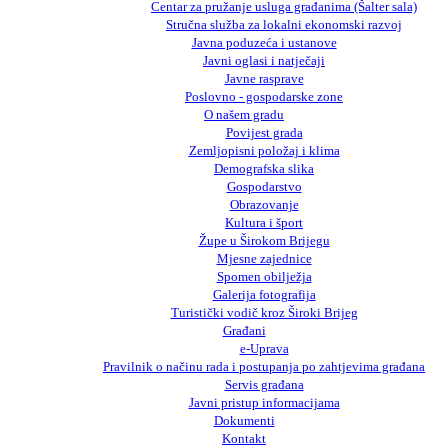
Centar za pružanje usluga građanima (Šalter sala)
Stručna služba za lokalni ekonomski razvoj
Javna poduzeća i ustanove
Javni oglasi i natječaji
Javne rasprave
Poslovno - gospodarske zone
O našem gradu
Povijest grada
Zemljopisni položaj i klima
Demografska slika
Gospodarstvo
Obrazovanje
Kultura i šport
Župe u Širokom Brijegu
Mjesne zajednice
Spomen obilježja
Galerija fotografija
Turistički vodič kroz Široki Brijeg
Građani
e-Uprava
Pravilnik o načinu rada i postupanja po zahtjevima građana
Servis građana
Javni pristup informacijama
Dokumenti
Kontakt