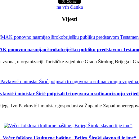
na vrh članka
Vijesti
K ponovno nasmijao širokobriješku publiku predstavom Testam
a zvona, u organizaciji Turističke zajednice Grada Širokog Brijega i Gra
ković i ministar Širić potpisali tri ugovora o sufinanciranju vrij
ega Ivo Pavković i ministar gospodarstva Županije Zapadnohercegovačk
Večer folklora i kulturne baštine „Brijeg Široki slavno ti je ime“