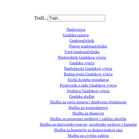
Traži...
Naslovnica
Gradska uprava
Gradonačelnik
Pitajte gradonačelnika
Ured gradonačelnika
Predsjednik Gradskog vijeća
Gradsko vijeće
Nadležnosti Gradskog vijeća
Radna tijela Gradskog vijeća
Etički kodeks ponašanja
Poslovnik o radu Gradskog vijeća
Sjednice Gradskog vijeća
Gradske službe
Služba za opću upravu i društvene djelatnosti
Služba za gospodarstvo
Služba za financije
Služba za prostorno uređenje i zaštitu okoliša
Služba za imovinsko-pravne, geodetske poslove i katastar
Služba za branitelje iz domovinskog rata
Služba za civilnu zaštitu