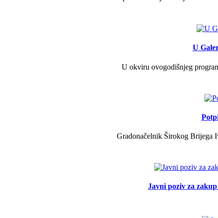
U Galer
U okviru ovogodišnjeg programa 
Potp
Gradonačelnik Širokog Brijega Iv
Javni poziv za zakup 