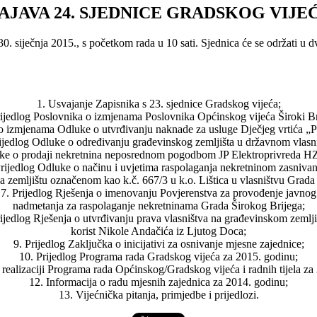
AJAVA 24. SJEDNICE GRADSKOG VIJE
0. siječnja 2015., s početkom rada u 10 sati. Sjednica će se održati u d
1. Usvajanje Zapisnika s 23. sjednice Gradskog vijeća;
rijedlog Poslovnika o izmjenama Poslovnika Općinskog vijeća Široki Br
o izmjenama Odluke o utvrđivanju naknade za usluge Dječjeg vrtića „Pč
ijedlog Odluke o određivanju građevinskog zemljišta u državnom vlasn
uke o prodaji nekretnina neposrednom pogodbom JP Elektroprivreda H
Prijedlog Odluke o načinu i uvjetima raspolaganja nekretninom zasniva
a zemljištu označenom kao k.č. 667/3 u k.o. Lištica u vlasništvu Grada
7. Prijedlog Rješenja o imenovanju Povjerenstva za provođenje javnog
nadmetanja za raspolaganje nekretninama Grada Širokog Brijega;
rijedlog Rješenja o utvrđivanju prava vlasništva na građevinskom zemlji
korist Nikole Andačića iz Ljutog Doca;
9. Prijedlog Zaključka o inicijativi za osnivanje mjesne zajednice;
10. Prijedlog Programa rada Gradskog vijeća za 2015. godinu;
o realizaciji Programa rada Općinskog/Gradskog vijeća i radnih tijela za
12. Informacija o radu mjesnih zajednica za 2014. godinu;
13. Vijećnička pitanja, primjedbe i prijedlozi.