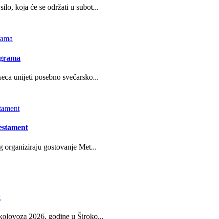
o, koja će se održati u subot...
ograma
eca unijeti posebno svečarsko...
estament
g organiziraju gostovanje Met...
g
kolovoza 2026. godine u Široko...