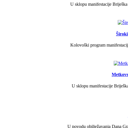
U sklopu manifestacije Briješka
Širok
Kolovoški program manifestacije
Metkovs
U sklopu manifestacije Briješka
U povodu obilježavanja Dana Grad