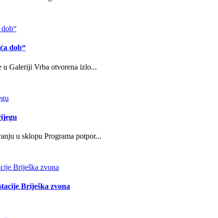
eća dob“
u Galeriji Vrba otvorena izlo...
ijegu
ranju u sklopu Programa potpor...
stacije Briješka zvona