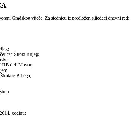
ĆA
vorani Gradskog vijeća. Za sjednicu je predložen slijedeći dnevni red:
ijeg;
elica“ Široki Brijeg;
ištvu;
Z HB d.d. Mostar;
njem
 Širokog Brijega;
štu u
 2014. godinu;