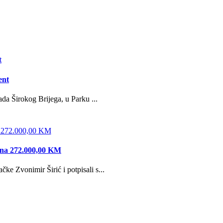
ent
da Širokog Brijega, u Parku ...
edna 272.000,00 KM
e Zvonimir Širić i potpisali s...