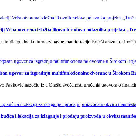
iji Vrba otvorena izložba likovnih radova polaznika projekta „Tr
tradicionalne kulturno-zabavne manifestacije Briješka zvona, sinoć je 
isan ugovor za izgradnju multifunkcionalne dvorane u Širokom Br
o Pavković nazočio je u Orašju svečanosti uručenja ugovora o financi
kućica i lokacija za izlaganje i prodaju proizvoda u okviru manife