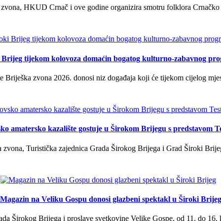
 zvona, HKUD Crnač i ove godine organizira smotru folklora Crnačko sil
i Brijeg tijekom kolovoza domaćin bogatog kulturno-zabavnog pr
 Briješka zvona 2026. donosi niz događaja koji će tijekom cijelog mjes
ko amatersko kazalište gostuje u Širokom Brijegu s predstavom T
 zvona, Turistička zajednica Grada Širokog Brijega i Grad Široki Brije
Magazin na Veliku Gospu donosi glazbeni spektakl u Široki Brije
a Širokog Brijega i proslave svetkovine Velike Gospe, od 11. do 16. 