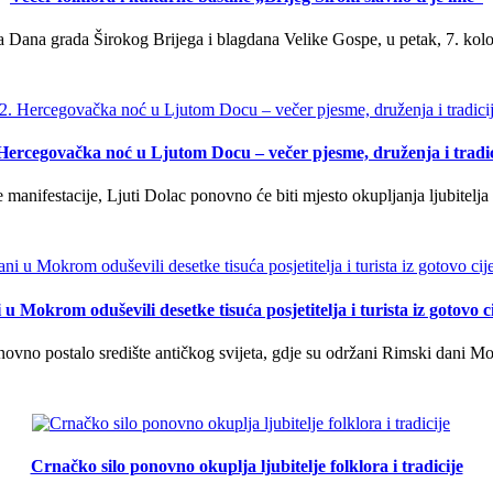
 Dana grada Širokog Brijega i blagdana Velike Gospe, u petak, 7. kolov
 Hercegovačka noć u Ljutom Docu – večer pjesme, druženja i tradic
manifestacije, Ljuti Dolac ponovno će biti mjesto okupljanja ljubitelja 
u Mokrom oduševili desetke tisuća posjetitelja i turista iz gotovo ci
vno postalo središte antičkog svijeta, gdje su održani Rimski dani Mok
Crnačko silo ponovno okuplja ljubitelje folklora i tradicije