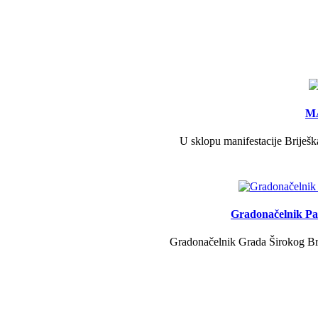
MA
U sklopu manifestacije Briješk
Gradonačelnik Pav
Gradonačelnik Grada Širokog Brij