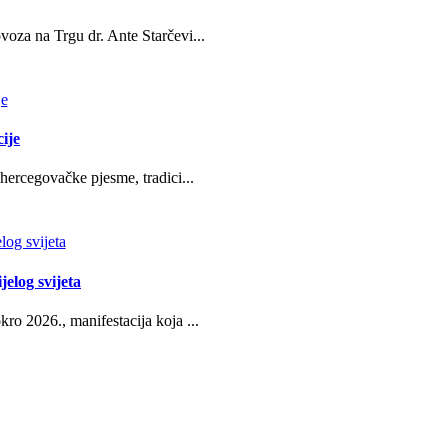
oza na Trgu dr. Ante Starčevi...
ije
hercegovačke pjesme, tradici...
jelog svijeta
ro 2026., manifestacija koja ...