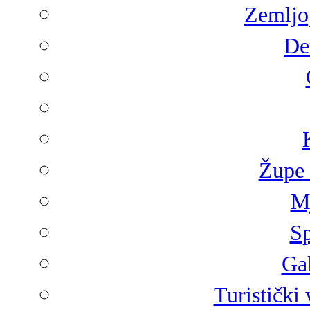
Zemljop
De
Župe 
Mj
Sp
Gal
Turistički 