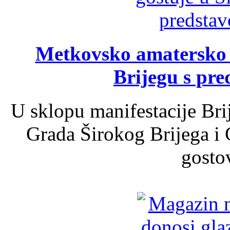
Metkovsko amatersko k
Brijegu s pr
U sklopu manifestacije Bri
Grada Širokog Brijega i 
gosto