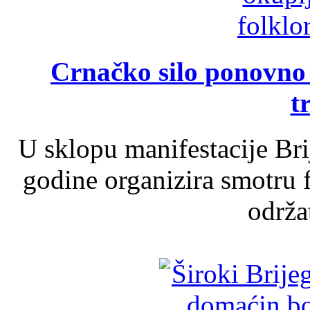
Crnačko silo ponovno o
t
U sklopu manifestacije Br
godine organizira smotru f
održat