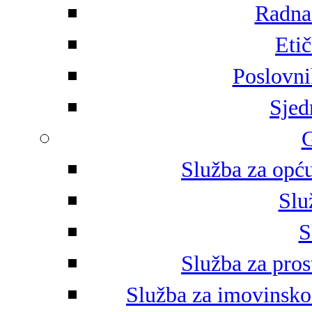
Radna 
Eti
Poslovni
Sjed
G
Služba za opću
Slu
S
Služba za pros
Služba za imovinsko-