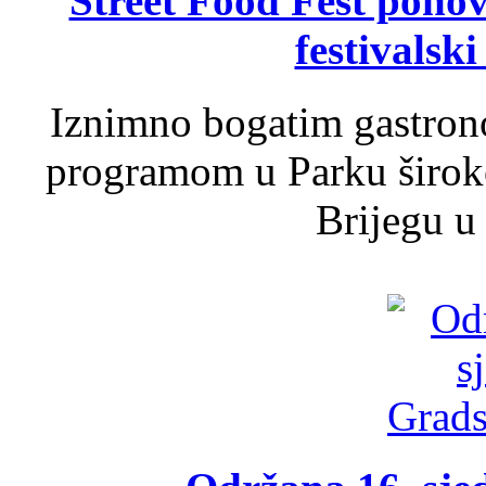
Street Food Fest ponov
festivalski
Iznimno bogatim gastron
programom u Parku široko
Brijegu u 