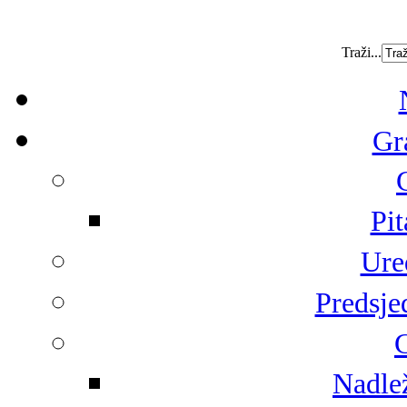
Traži...
Gr
Pit
Ure
Predsje
G
Nadlež