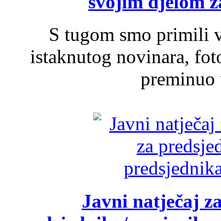
svojim djelom za
S tugom smo primili v
istaknutog novinara, foto
preminuo u
Javni natječaj z