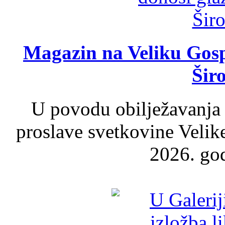
Magazin na Veliku Gosp
Šir
U povodu obilježavanja
proslave svetkovine Velik
2026. god