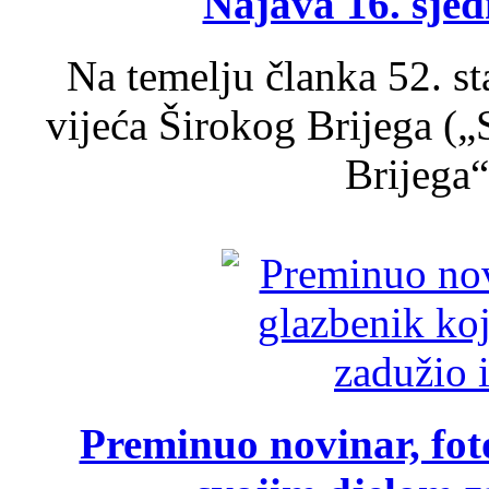
Najava 16. sjed
Na temelju članka 52. s
vijeća Širokog Brijega (
Brijega“,
Preminuo novinar, foto