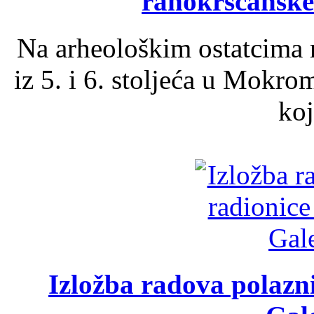
ranokršćanske
Na arheološkim ostatcima 
iz 5. i 6. stoljeća u Mokro
koj
Izložba radova polazn