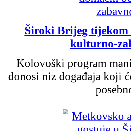
Široki Brijeg tijeko
kulturno-z
Kolovoški program manif
donosi niz događaja koji ć
posebno