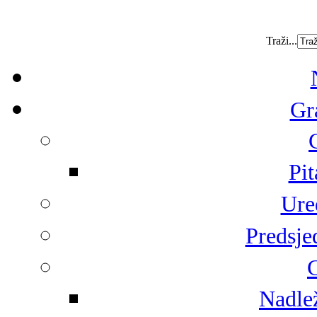
Traži...
Gr
Pit
Ure
Predsje
G
Nadlež