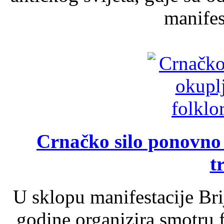
manifest
Crnačko silo ponovno o
t
U sklopu manifestacije Br
godine organizira smotru f