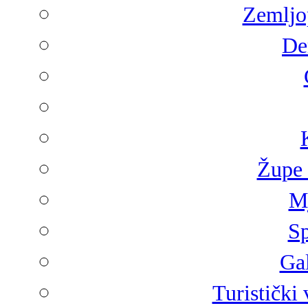
Zemljop
De
Župe 
Mj
Sp
Gal
Turistički 