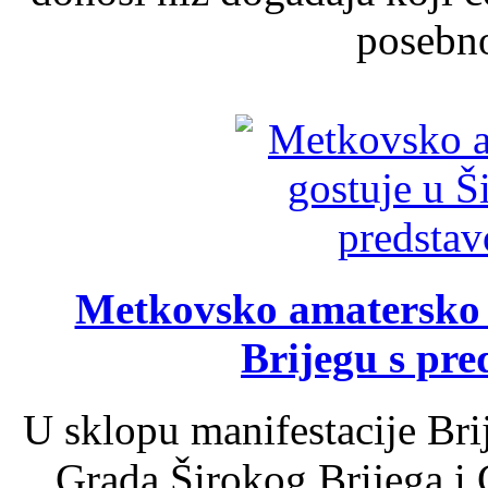
posebno
Metkovsko amatersko k
Brijegu s pr
U sklopu manifestacije Bri
Grada Širokog Brijega i 