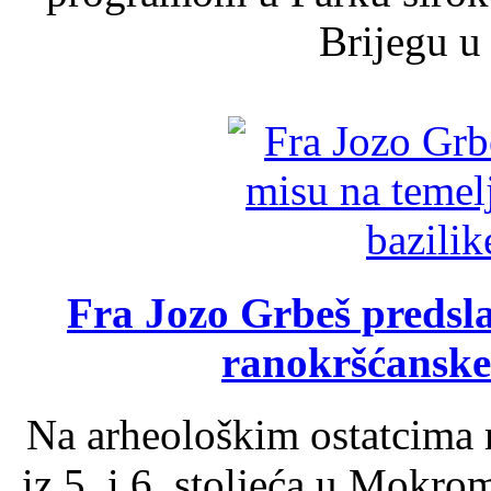
Brijegu u 
Fra Jozo Grbeš predsla
ranokršćanske
Na arheološkim ostatcima 
iz 5. i 6. stoljeća u Mokro