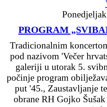
Ponedjeljak
PROGRAM „SVIBAN
Tradicionalnim koncertom
pod nazivom 'Večer hrvats
galeriji u utorak 5. svi
počinje program obilježava
put '45., Zaustavljanje 
obrane RH Gojko Šušak 