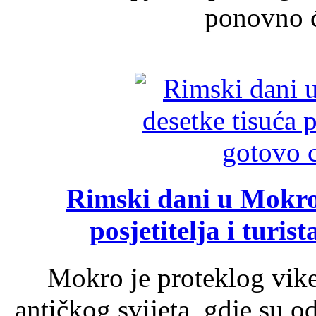
ponovno će
Rimski dani u Mokrom
posjetitelja i turist
Mokro je proteklog vik
antičkog svijeta, gdje su 