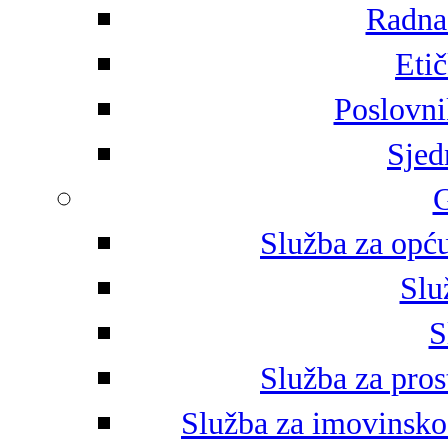
Radna 
Eti
Poslovni
Sjed
G
Služba za opću
Slu
S
Služba za pros
Služba za imovinsko-