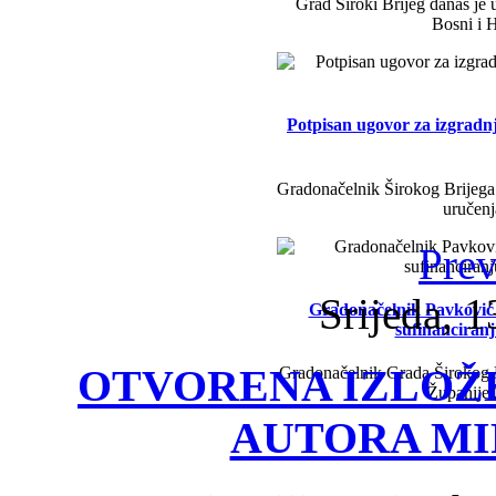
Grad Široki Brijeg danas je 
Bosni i H
Potpisan ugovor za izgradn
Gradonačelnik Širokog Brijega 
uručenj
Prev
Srijeda, 1
Gradonačelnik Pavković i 
sufinanciran
OTVORENA IZLOŽ
Gradonačelnik Grada Širokog B
Županije
AUTORA MI