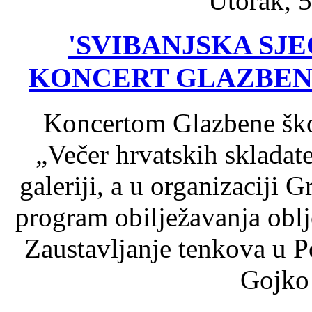
Utorak, 5
'SVIBANJSKA SJE
KONCERT GLAZBENE
Koncertom Glazbene ško
„Večer hrvatskih skladat
galeriji, a u organizaciji 
program obilježavanja oblje
Zaustavljanje tenkova u P
Gojko