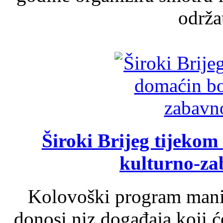
održat
Široki Brijeg tijeko
kulturno-z
Kolovoški program manif
donosi niz događaja koji ć