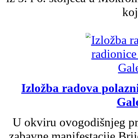
koj
Izložba radova polazn
Gale
U okviru ovogodišnjeg pr
zabavne manifestacije Brij