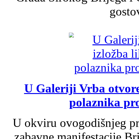
gosto
U Galeriji Vrba otvor
polaznika pr
U okviru ovogodišnjeg pr
zabavne manifestacije Bri