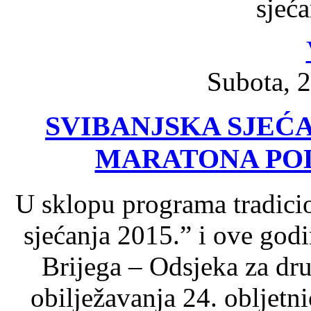
sjeć
Subota, 2
SVIBANJSKA SJEĆAN
MARATONA POL
U sklopu programa tradici
sjećanja 2015.” i ove god
Brijega – Odsjeka za dru
obilježavanja 24. obljetn