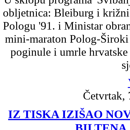
obljetnica: Bleiburg i križn
Pologu '91. i Ministar obr
mini-maraton Polog-Široki 
poginule i umrle hrvatske
sj
Četvrtak, 
IZ TISKA IZIŠAO N
BILTENA 