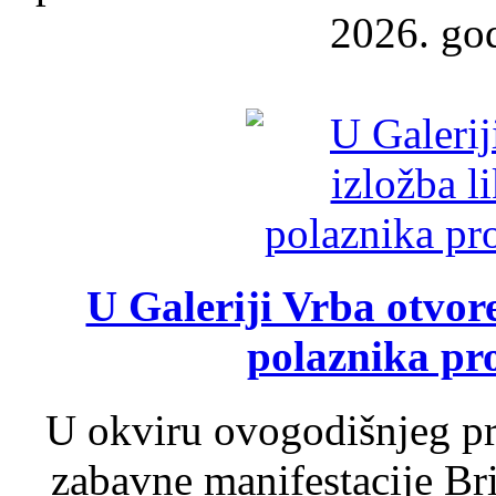
2026. god
U Galeriji Vrba otvor
polaznika pr
U okviru ovogodišnjeg pr
zabavne manifestacije Bri