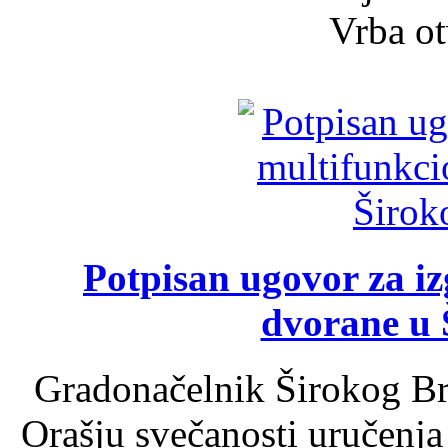
Vrba ot
Potpisan ugovor za i
dvorane u 
Gradonačelnik Širokog Br
Orašju svečanosti uručenja