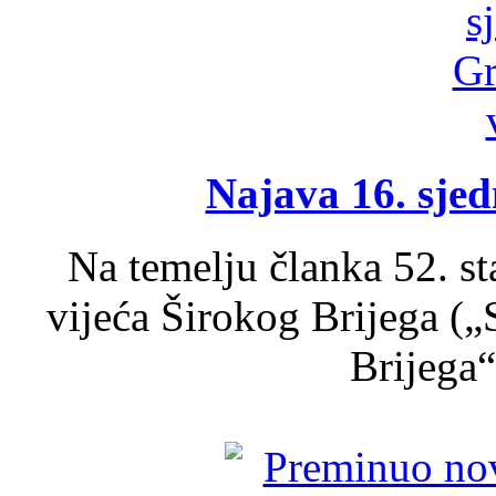
Najava 16. sjed
Na temelju članka 52. s
vijeća Širokog Brijega (
Brijega“,