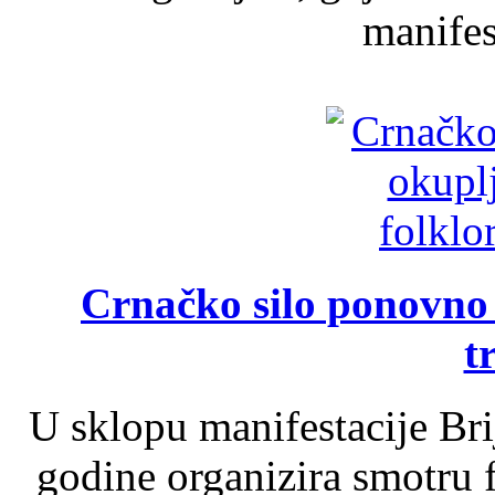
manifest
Crnačko silo ponovno o
t
U sklopu manifestacije Br
godine organizira smotru f