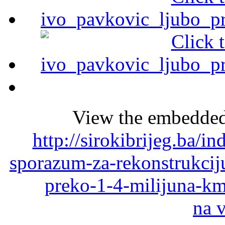
View the embedded 
http://sirokibrijeg.ba/i
sporazum-za-rekonstrukciju
preko-1-4-milijuna-k
na 