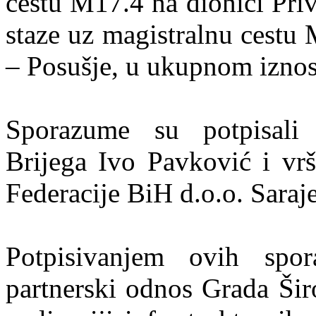
cestu M17.4 na dionici Priv
staze uz magistralnu cestu 
– Posušje, u ukupnom izno
Sporazume su potpisali
Brijega Ivo Pavković i vrš
Federacije BiH d.o.o. Saraj
Potpisivanjem ovih spor
partnerski odnos Grada Šir