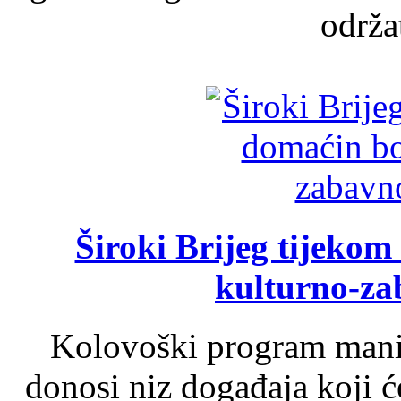
održat
Široki Brijeg tijeko
kulturno-z
Kolovoški program manif
donosi niz događaja koji ć