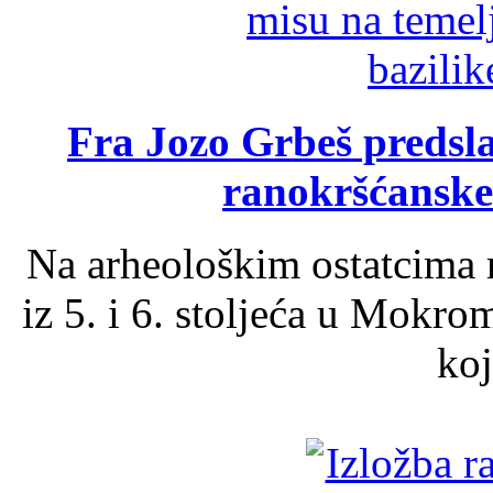
Fra Jozo Grbeš predsla
ranokršćanske
Na arheološkim ostatcima 
iz 5. i 6. stoljeća u Mokro
koj