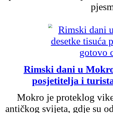
pjesme
Rimski dani u Mokrom
posjetitelja i turist
Mokro je proteklog vik
antičkog svijeta, gdje su 