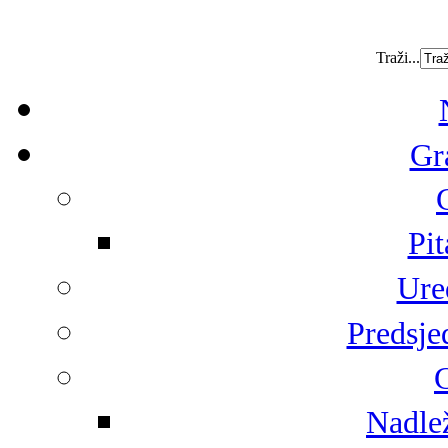
Traži...
Gr
Pit
Ure
Predsje
G
Nadlež