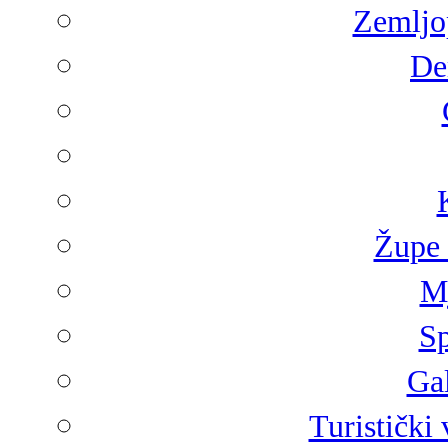
Zemljop
De
Župe 
Mj
Sp
Gal
Turistički 