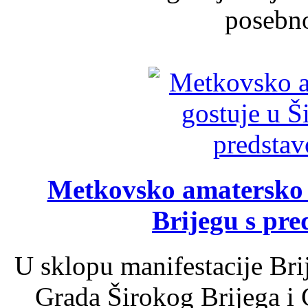
posebno
Metkovsko amatersko k
Brijegu s pr
U sklopu manifestacije Bri
Grada Širokog Brijega i 