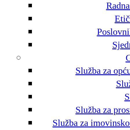
Radna 
Eti
Poslovni
Sjed
G
Služba za opću
Slu
S
Služba za pros
Služba za imovinsko-