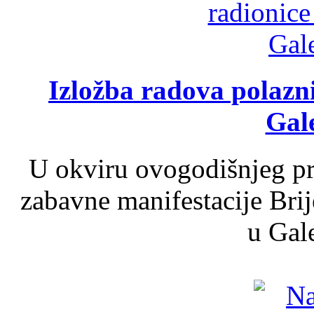
Izložba radova polazn
Gale
U okviru ovogodišnjeg pr
zabavne manifestacije Brij
u Gale