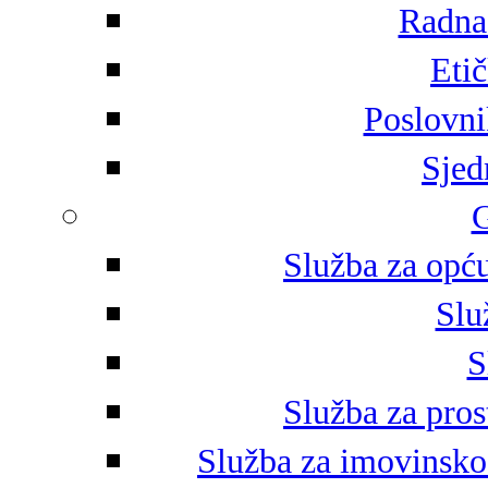
Radna 
Eti
Poslovni
Sjed
G
Služba za opću
Slu
S
Služba za pros
Služba za imovinsko-