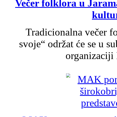
Večer folklora u Jarama
kultu
Tradicionalna večer f
svoje“ održat će se u s
organizaciji