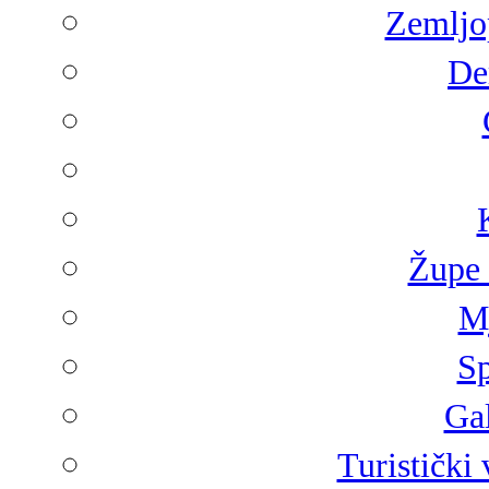
Zemljop
De
Župe 
Mj
Sp
Gal
Turistički 