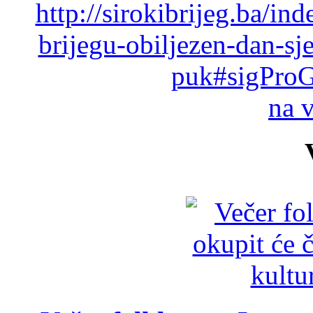
http://sirokibrijeg.ba/in
brijegu-obiljezen-dan-sj
puk#sigProG
na 