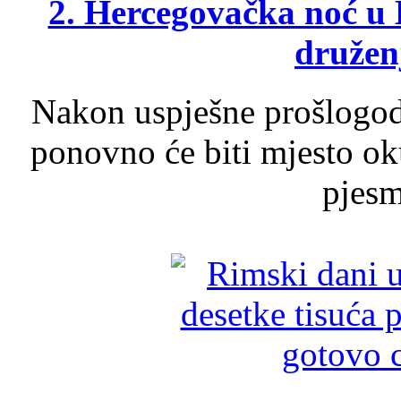
2. Hercegovačka noć u 
druženj
Nakon uspješne prošlogodi
ponovno će biti mjesto ok
pjesme