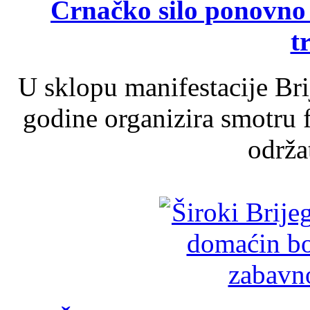
Crnačko silo ponovno o
t
U sklopu manifestacije Br
godine organizira smotru f
održat