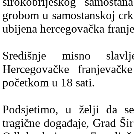
širokobriješkog samostan
grobom u samostanskoj crkv
ubijena hercegovačka franj
Središnje misno slavl
Hercegovačke franjevačk
početkom u 18 sati.
Podsjetimo, u želji da 
tragične događaje, Grad Ši