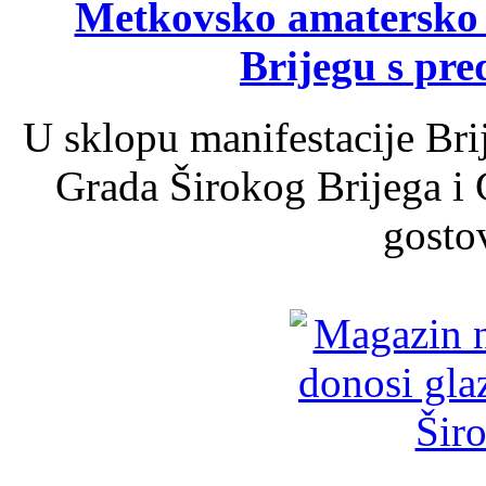
Metkovsko amatersko k
Brijegu s pr
U sklopu manifestacije Bri
Grada Širokog Brijega i 
gosto