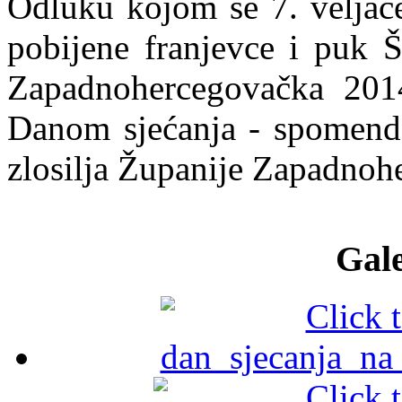
Odluku kojom se 7. veljače
pobijene franjevce i puk Š
Zapadnohercegovačka 2014
Danom sjećanja - spomend
zlosilja Županije Zapadnoh
Gale