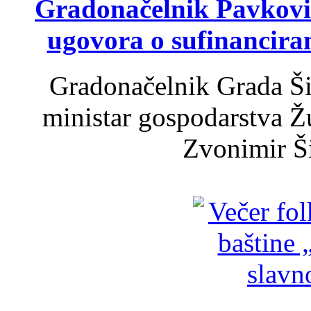
Gradonačelnik Pavković 
ugovora o sufinancira
Gradonačelnik Grada Ši
ministar gospodarstva 
Zvonimir Šir