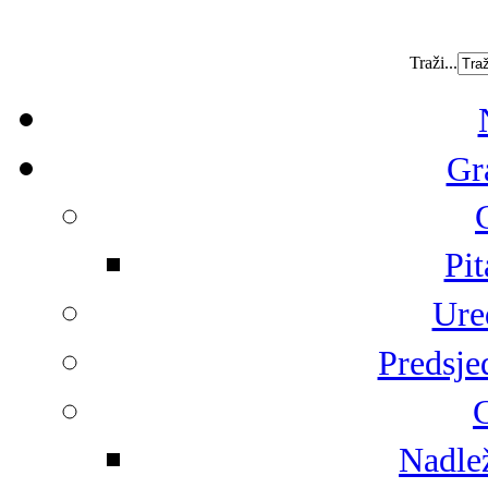
Traži...
Gr
Pit
Ure
Predsje
G
Nadlež