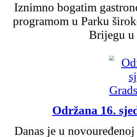
Iznimno bogatim gastron
programom u Parku široko
Brijegu u 
Održana 16. sje
Danas je u novouređenoj 