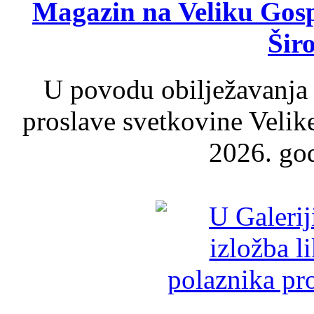
Magazin na Veliku Gosp
Šir
U povodu obilježavanja
proslave svetkovine Velik
2026. god