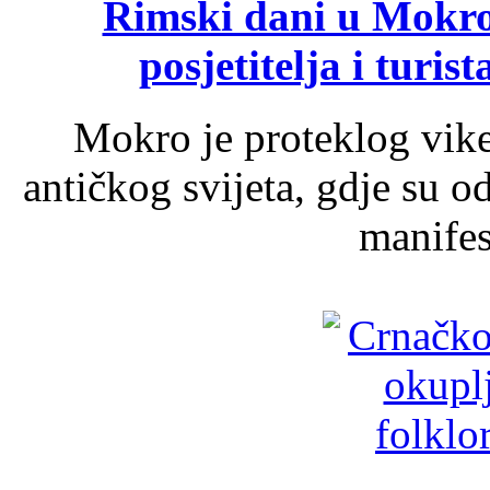
Rimski dani u Mokrom
posjetitelja i turist
Mokro je proteklog vik
antičkog svijeta, gdje su 
manifest