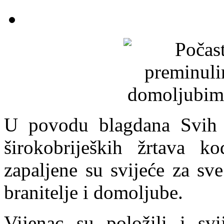
U povodu blagdana Svih 
širokobrijeških žrtava k
zapaljene su svijeće za sv
branitelje i domoljube.
Vijenac su položili i svi