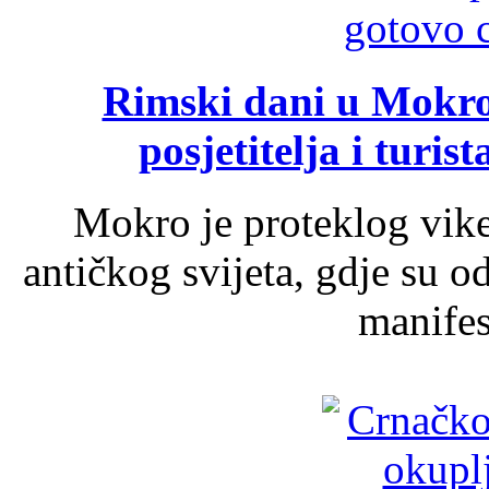
Rimski dani u Mokrom
posjetitelja i turist
Mokro je proteklog vik
antičkog svijeta, gdje su 
manifest