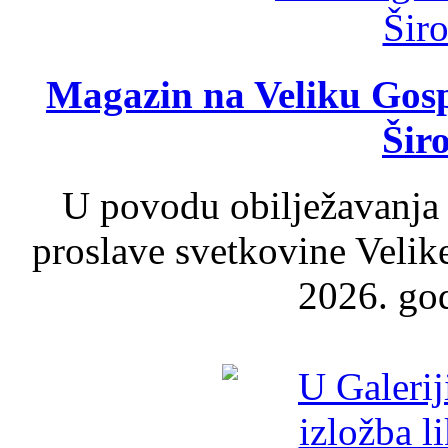
Magazin na Veliku Gosp
Šir
U povodu obilježavanja
proslave svetkovine Velik
2026. god