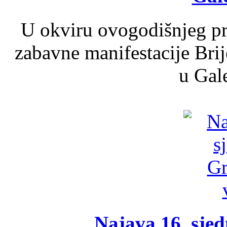
U okviru ovogodišnjeg pr
zabavne manifestacije Brij
u Gale
Najava 16. sjed