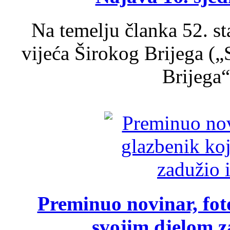
Na temelju članka 52. s
vijeća Širokog Brijega (
Brijega“,
Preminuo novinar, foto
svojim djelom za