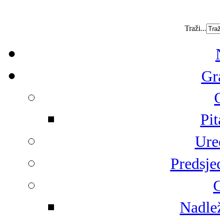
Traži...
Gr
Pit
Ure
Predsje
G
Nadlež