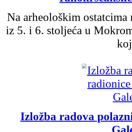
Na arheološkim ostatcima 
iz 5. i 6. stoljeća u Mokro
koj
Izložba radova polazn
Gale