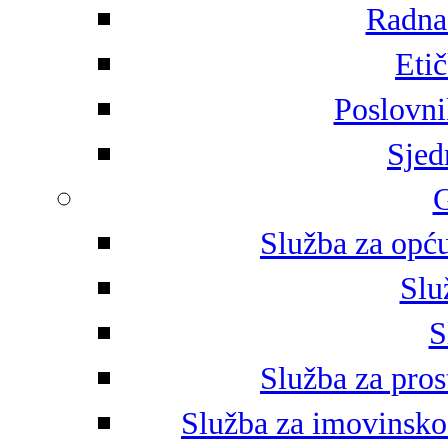
Radna 
Eti
Poslovni
Sjed
G
Služba za opću
Slu
S
Služba za pros
Služba za imovinsko-