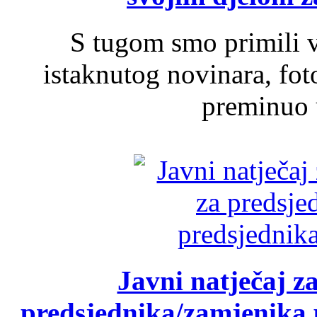
S tugom smo primili v
istaknutog novinara, foto
preminuo u
Javni natječaj z
predsjednika/zamjenika 