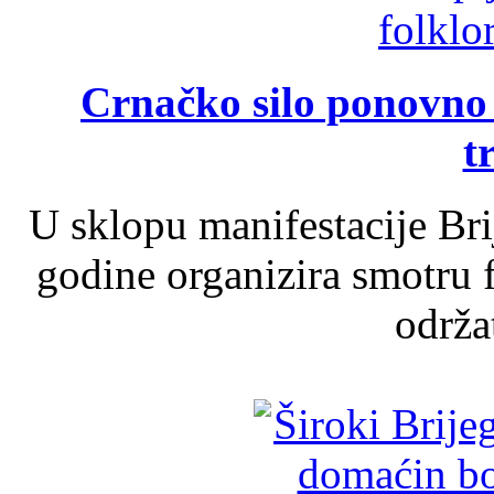
Crnačko silo ponovno o
t
U sklopu manifestacije Br
godine organizira smotru f
održat