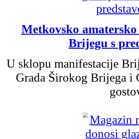
Metkovsko amatersko k
Brijegu s pr
U sklopu manifestacije Bri
Grada Širokog Brijega i 
gosto