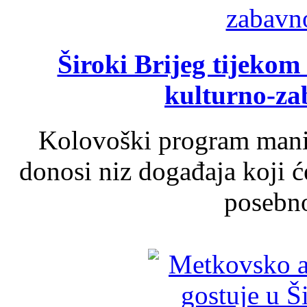
Široki Brijeg tijeko
kulturno-z
Kolovoški program manif
donosi niz događaja koji ć
posebno