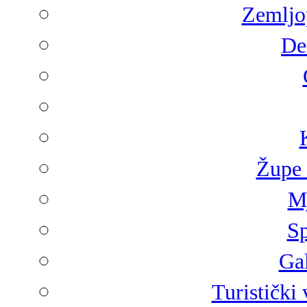
Zemljop
De
Župe 
Mj
Sp
Gal
Turistički 