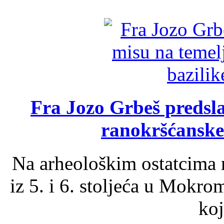
Fra Jozo Grbeš predsla
ranokršćanske
Na arheološkim ostatcima 
iz 5. i 6. stoljeća u Mokro
koj