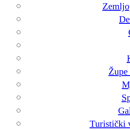
Zemljop
De
Župe 
Mj
Sp
Gal
Turistički 