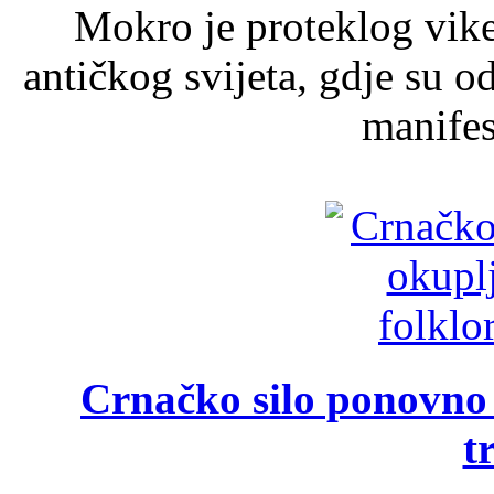
Mokro je proteklog vik
antičkog svijeta, gdje su 
manifest
Crnačko silo ponovno o
t