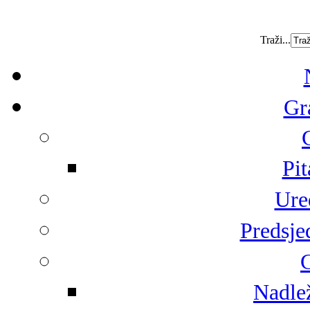
Traži...
Gr
Pit
Ure
Predsje
G
Nadlež