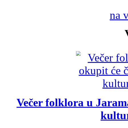
na 
Večer folklora u Jarama
kultu