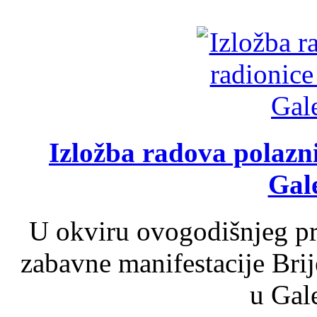
Izložba radova polazn
Gale
U okviru ovogodišnjeg pr
zabavne manifestacije Brij
u Gale