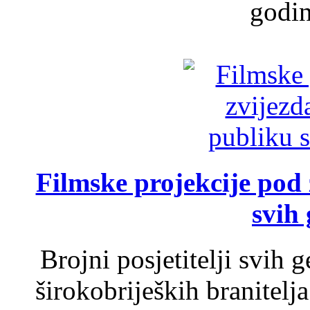
godin
Filmske projekcije pod
svih 
Brojni posjetitelji svih 
širokobrijeških branitel