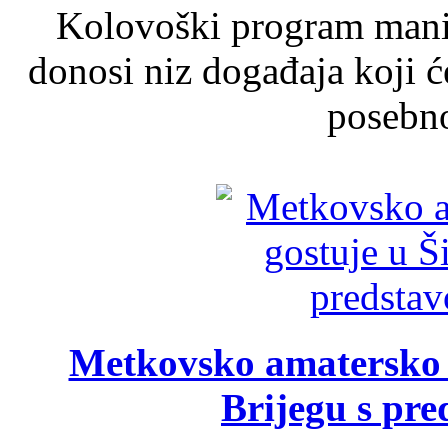
Kolovoški program manif
donosi niz događaja koji ć
posebno
Metkovsko amatersko k
Brijegu s pr