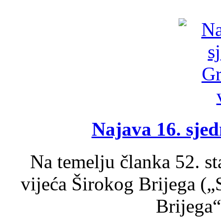
Najava 16. sjed
Na temelju članka 52. s
vijeća Širokog Brijega (
Brijega“,