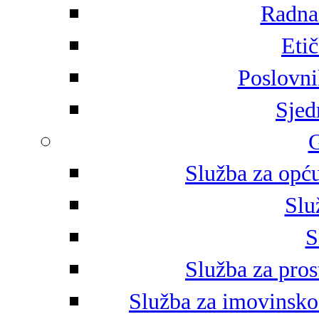
Radna 
Eti
Poslovni
Sjed
G
Služba za opću
Slu
S
Služba za pros
Služba za imovinsko-