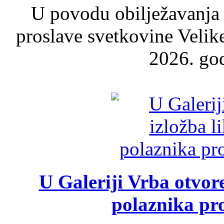
U povodu obilježavanja
proslave svetkovine Velik
2026. god
U Galeriji Vrba otvor
polaznika pr