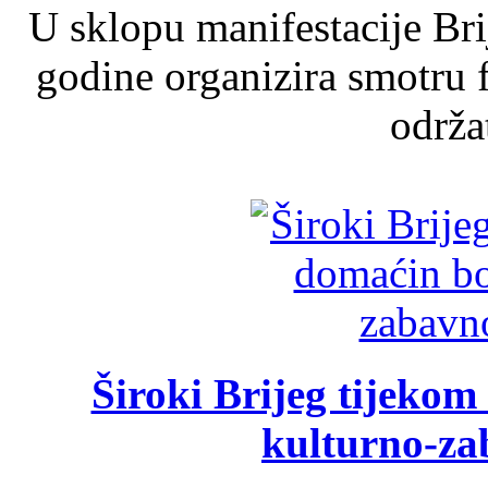
U sklopu manifestacije Br
godine organizira smotru f
održat
Široki Brijeg tijeko
kulturno-z