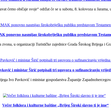
uvat ćemo običaje svoje“ održat će se u subotu, 8. kolovoza u Jarama, 
K ponovno nasmijao širokobriješku publiku predstavom Testam
a zvona, u organizaciji Turističke zajednice Grada Širokog Brijega i Gra
ković i ministar Širić potpisali tri ugovora o sufinanciranju vrij
ega Ivo Pavković i ministar gospodarstva Županije Zapadnohercegovačk
Večer folklora i kulturne baštine „Brijeg Široki slavno ti je ime“