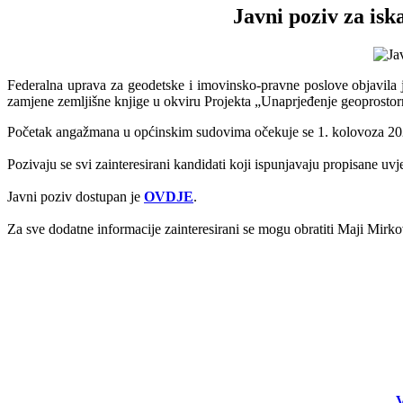
Javni poziv za isk
Federalna uprava za geodetske i imovinsko-pravne poslove objavila je
zamjene zemljišne knjige u okviru Projekta „Unaprjeđenje geoprostorn
Početak angažmana u općinskim sudovima očekuje se 1. kolovoza 2026
Pozivaju se svi zainteresirani kandidati koji ispunjavaju propisane u
Javni poziv dostupan je
OVDJE
.
Za sve dodatne informacije zainteresirani se mogu obratiti Maji Mirkov
V