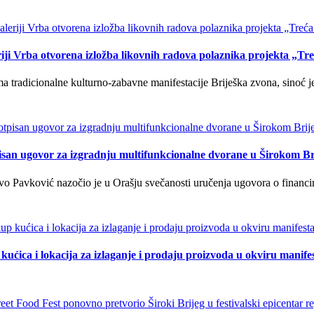
iji Vrba otvorena izložba likovnih radova polaznika projekta „Tr
tradicionalne kulturno-zabavne manifestacije Briješka zvona, sinoć je 
isan ugovor za izgradnju multifunkcionalne dvorane u Širokom Br
o Pavković nazočio je u Orašju svečanosti uručenja ugovora o financi
kućica i lokacija za izlaganje i prodaju proizvoda u okviru manife