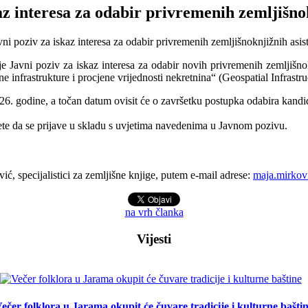
az interesa za odabir privremenih zemljišno
 Javni poziv za iskaz interesa za odabir novih privremenih zemljišnoknj
e infrastrukture i procjene vrijednosti nekretnina“ (Geospatial Infras
. godine, a točan datum ovisit će o završetku postupka odabira kandi
vjete da se prijave u skladu s uvjetima navedenima u Javnom pozivu.
ić, specijalistici za zemljišne knjige, putem e-mail adrese:
maja.mirko
na vrh članka
Vijesti
ečer folklora u Jarama okupit će čuvare tradicije i kulturne bašti