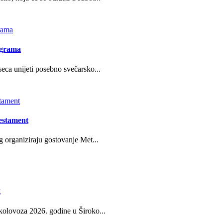
ograma
eca unijeti posebno svečarsko...
estament
g organiziraju gostovanje Met...
g
kolovoza 2026. godine u Široko...