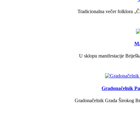
Tradicionalna večer folklora „Č
MA
U sklopu manifestacije Briješk
Gradonačelnik Pav
Gradonačelnik Grada Širokog Brij