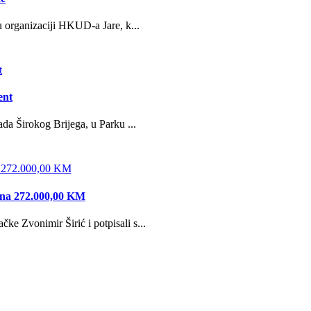
u organizaciji HKUD-a Jare, k...
ent
da Širokog Brijega, u Parku ...
edna 272.000,00 KM
e Zvonimir Širić i potpisali s...