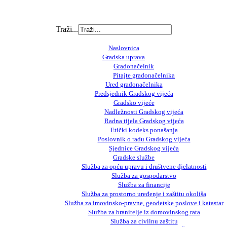
Traži...
Naslovnica
Gradska uprava
Gradonačelnik
Pitajte gradonačelnika
Ured gradonačelnika
Predsjednik Gradskog vijeća
Gradsko vijeće
Nadležnosti Gradskog vijeća
Radna tijela Gradskog vijeća
Etički kodeks ponašanja
Poslovnik o radu Gradskog vijeća
Sjednice Gradskog vijeća
Gradske službe
Služba za opću upravu i društvene djelatnosti
Služba za gospodarstvo
Služba za financije
Služba za prostorno uređenje i zaštitu okoliša
Služba za imovinsko-pravne, geodetske poslove i katastar
Služba za branitelje iz domovinskog rata
Služba za civilnu zaštitu