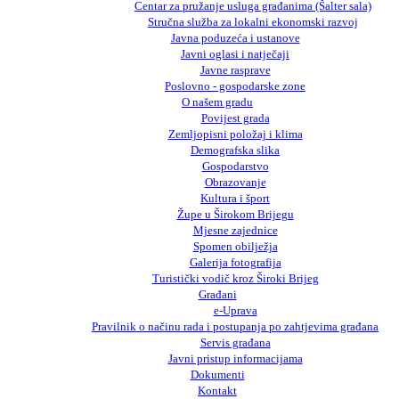
Centar za pružanje usluga građanima (Šalter sala)
Stručna služba za lokalni ekonomski razvoj
Javna poduzeća i ustanove
Javni oglasi i natječaji
Javne rasprave
Poslovno - gospodarske zone
O našem gradu
Povijest grada
Zemljopisni položaj i klima
Demografska slika
Gospodarstvo
Obrazovanje
Kultura i šport
Župe u Širokom Brijegu
Mjesne zajednice
Spomen obilježja
Galerija fotografija
Turistički vodič kroz Široki Brijeg
Građani
e-Uprava
Pravilnik o načinu rada i postupanja po zahtjevima građana
Servis građana
Javni pristup informacijama
Dokumenti
Kontakt