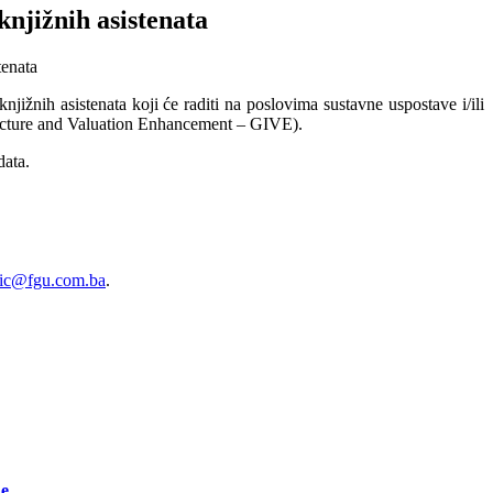
knjižnih asistenata
ižnih asistenata koji će raditi na poslovima sustavne uspostave i/ili
tructure and Valuation Enhancement – GIVE).
data.
vic@fgu.com.ba
.
ne