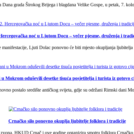
 Dana grada Širokog Brijega i blagdana Velike Gospe, u petak, 7. kolov
 Hercegovačka noć u Ljutom Docu – večer pjesme, druženja i tradic
manifestacije, Ljuti Dolac ponovno će biti mjesto okupljanja ljubitelja 
u Mokrom oduševili desetke tisuća posjetitelja i turista iz gotovo ci
vno postalo središte antičkog svijeta, gdje su održani Rimski dani Mok
Crnačko silo ponovno okuplja ljubitelje folklora i tradicije
 zvona, HKUD Crnač i ove godine organizira smotru folklora Crnačko sil