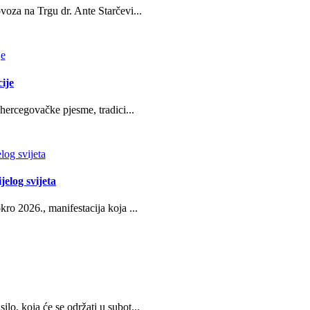
oza na Trgu dr. Ante Starčevi...
ije
hercegovačke pjesme, tradici...
jelog svijeta
ro 2026., manifestacija koja ...
o, koja će se održati u subot...