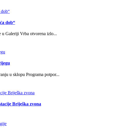
eća dob“
u Galeriji Vrba otvorena izlo...
ijegu
ranju u sklopu Programa potpor...
stacije Briješka zvona