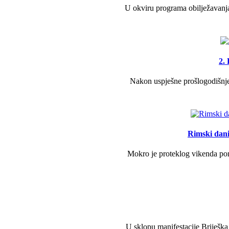
U okviru programa obilježavanja
2.
Nakon uspješne prošlogodišnje 
Rimski dani 
Mokro je proteklog vikenda pono
U sklopu manifestacije Briješka