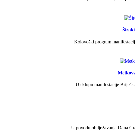
Širok
Kolovoški program manifestacije
Metkovs
U sklopu manifestacije Briješka
U povodu obilježavanja Dana Grad