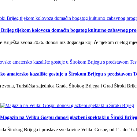
i Brijeg tijekom kolovoza domaćin bogatog kulturno-zabavnog pr
 Briješka zvona 2026. donosi niz događaja koji će tijekom cijelog mjes
ko amatersko kazalište gostuje u Širokom Brijegu s predstavom T
 zvona, Turistička zajednica Grada Širokog Brijega i Grad Široki Brije
Magazin na Veliku Gospu donosi glazbeni spektakl u Široki Brije
a Širokog Brijega i proslave svetkovine Velike Gospe, od 11. do 16. 