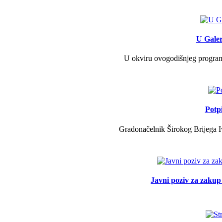
U Galer
U okviru ovogodišnjeg programa 
Potp
Gradonačelnik Širokog Brijega Iv
Javni poziv za zakup 