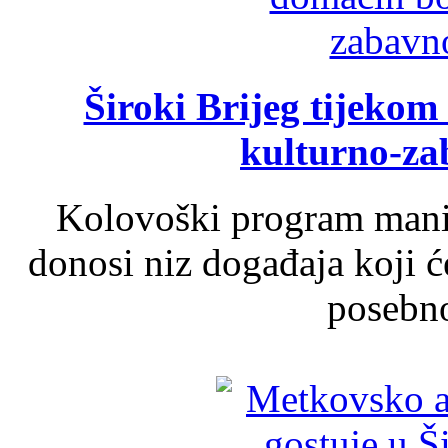
Široki Brijeg tijeko
kulturno-z
Kolovoški program manif
donosi niz događaja koji ć
posebno