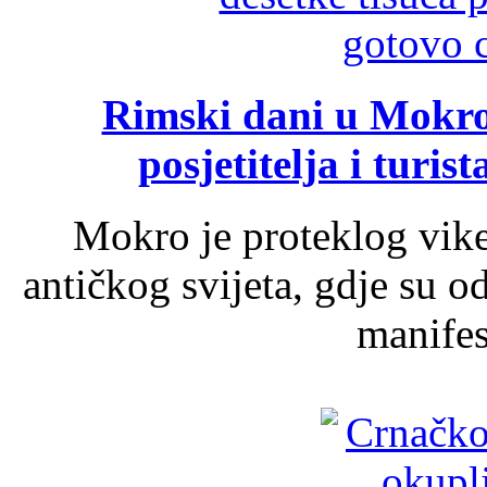
Rimski dani u Mokrom
posjetitelja i turist
Mokro je proteklog vik
antičkog svijeta, gdje su 
manifest