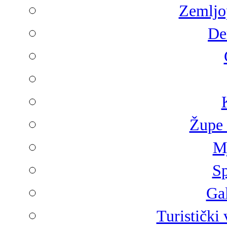
Zemljop
De
Župe 
Mj
Sp
Gal
Turistički 