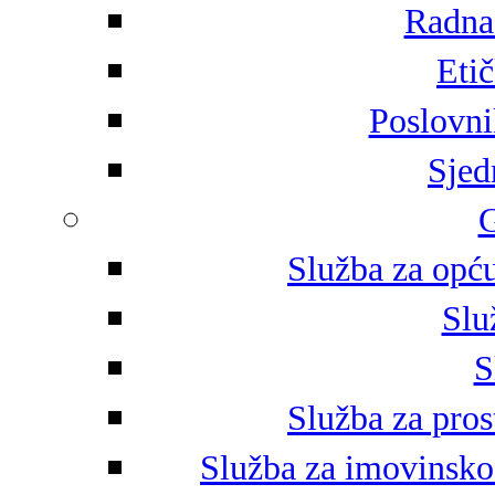
Radna 
Eti
Poslovni
Sjed
G
Služba za opću
Slu
S
Služba za pros
Služba za imovinsko-