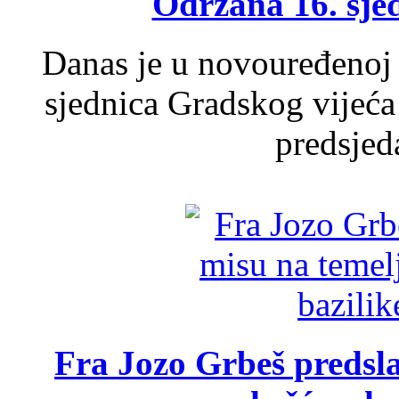
Održana 16. sje
Danas je u novouređenoj 
sjednica Gradskog vijeća
predsjed
Fra Jozo Grbeš predsla