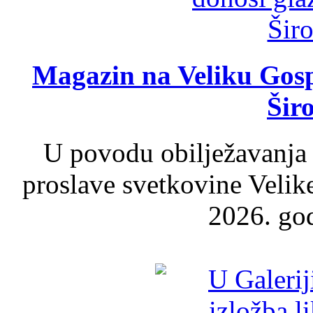
Magazin na Veliku Gosp
Šir
U povodu obilježavanja
proslave svetkovine Velik
2026. god