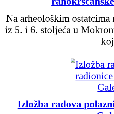
ranokršćanske
Na arheološkim ostatcima 
iz 5. i 6. stoljeća u Mokro
koj
Izložba radova polazn