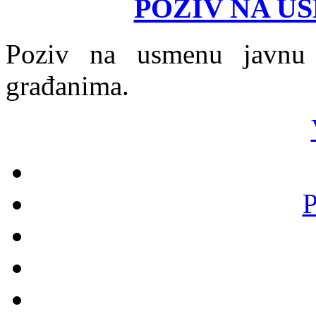
POZIV NA U
Poziv na usmenu javnu r
građanima.
P