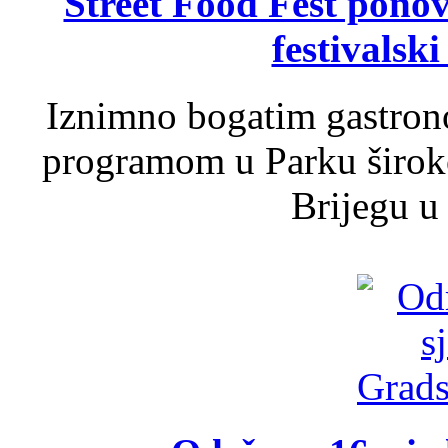
Street Food Fest ponov
festivalski
Iznimno bogatim gastron
programom u Parku široko
Brijegu u 