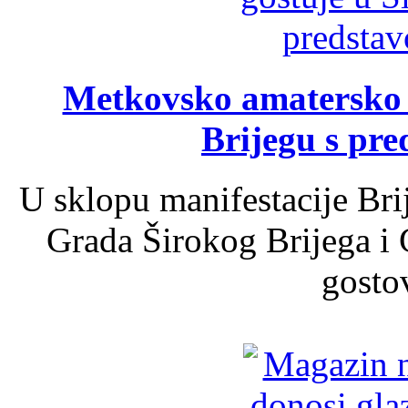
Metkovsko amatersko k
Brijegu s pr
U sklopu manifestacije Bri
Grada Širokog Brijega i 
gosto