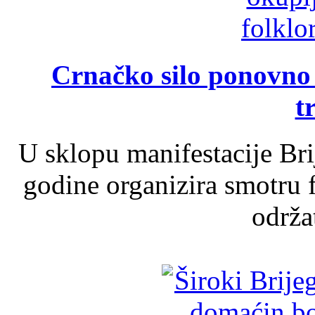
Crnačko silo ponovno o
t
U sklopu manifestacije Br
godine organizira smotru f
održat