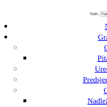
Traži...
Gr
Pit
Ure
Predsje
G
Nadlež