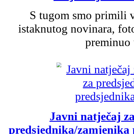
S tugom smo primili v
istaknutog novinara, foto
preminuo u
Javni natječaj z
predsjednika/zamjenika 