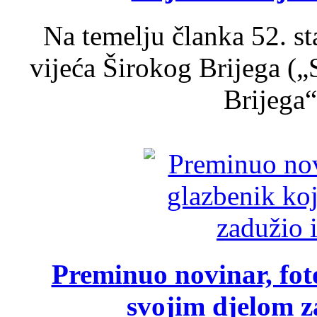
Na temelju članka 52. s
vijeća Širokog Brijega (
Brijega“,
Preminuo novinar, foto
svojim djelom za