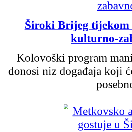
Široki Brijeg tijeko
kulturno-z
Kolovoški program manif
donosi niz događaja koji ć
posebno