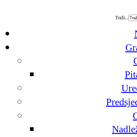
Traži...
Gr
Pit
Ure
Predsje
G
Nadlež