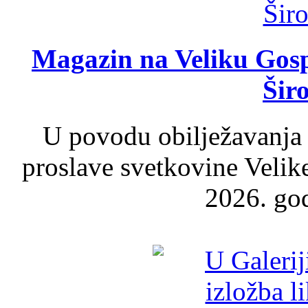
Magazin na Veliku Gosp
Šir
U povodu obilježavanja
proslave svetkovine Velik
2026. god