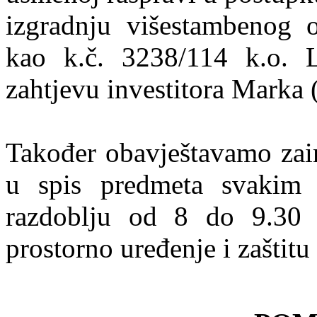
izgradnju višestambenog 
kao k.č. 3238/114 k.o. L
zahtjevu investitora Marka 
Također obavještavamo zain
u spis predmeta svaki
razdoblju od 8 do 9.30 s
prostorno uređenje i zaštit