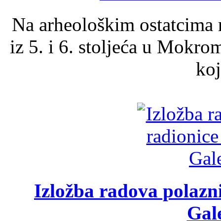
Na arheološkim ostatcima 
iz 5. i 6. stoljeća u Mokro
koj
Izložba radova polazn
Gale