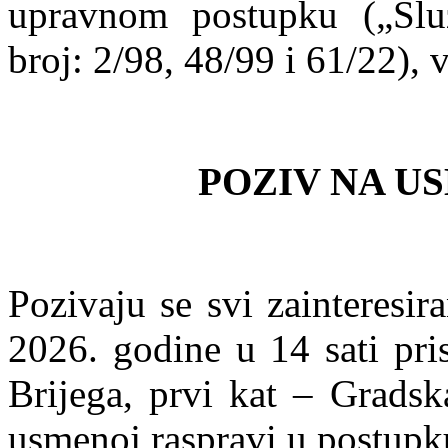
upravnom postupku („Slu
broj: 2/98, 48/99 i 61/22), v
POZIV NA U
Pozivaju se svi zainteresir
2026. godine u 14 sati pri
Brijega, prvi kat – Gradsk
usmenoj raspravi u postupk