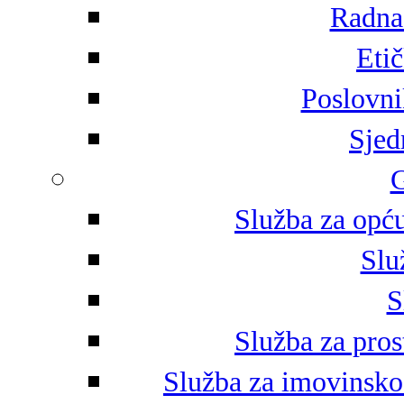
Radna 
Eti
Poslovni
Sjed
G
Služba za opću
Slu
S
Služba za pros
Služba za imovinsko-