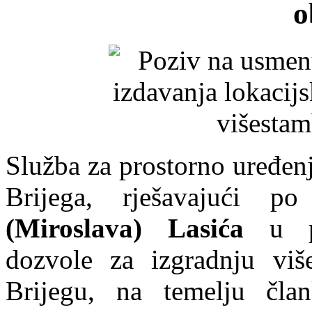
o
Služba za prostorno uređenj
Brijega, rješavajući p
(Miroslava) Lasića
u po
dozvole za izgradnju vi
Brijegu, na temelju čl