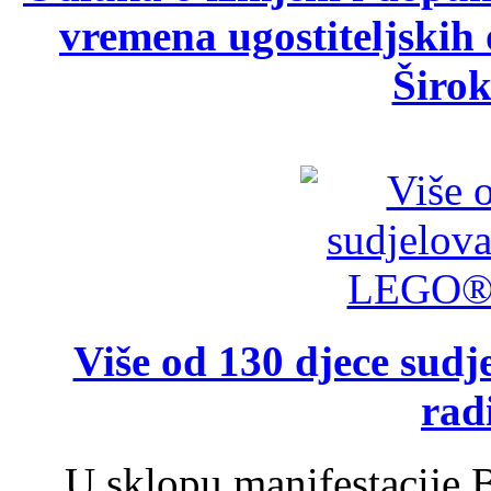
vremena ugostiteljskih
Širok
Više od 130 djece su
rad
U sklopu manifestacije B