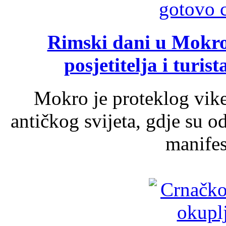
Rimski dani u Mokrom
posjetitelja i turist
Mokro je proteklog vik
antičkog svijeta, gdje su 
manifest