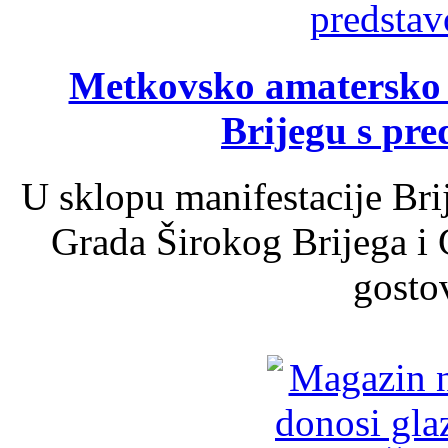
Metkovsko amatersko k
Brijegu s pr
U sklopu manifestacije Bri
Grada Širokog Brijega i 
gosto