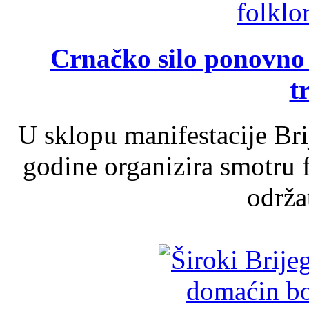
Crnačko silo ponovno o
t
U sklopu manifestacije Br
godine organizira smotru f
održat