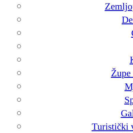
Zemljop
De
Župe 
Mj
Sp
Gal
Turistički 