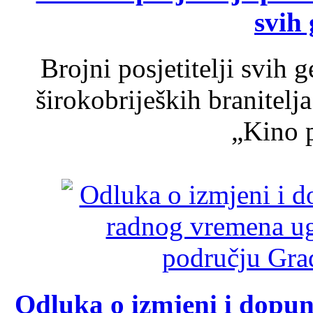
svih 
Brojni posjetitelji svih 
širokobrijeških branitel
„Kino p
Odluka o izmjeni i dopu