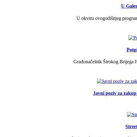
U Galer
U okviru ovogodišnjeg programa 
Potp
Gradonačelnik Širokog Brijega Iv
Javni poziv za zakup 
Stree