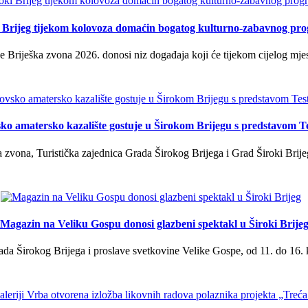
i Brijeg tijekom kolovoza domaćin bogatog kulturno-zabavnog pr
 Briješka zvona 2026. donosi niz događaja koji će tijekom cijelog mjes
ko amatersko kazalište gostuje u Širokom Brijegu s predstavom T
 zvona, Turistička zajednica Grada Širokog Brijega i Grad Široki Brije
Magazin na Veliku Gospu donosi glazbeni spektakl u Široki Brije
a Širokog Brijega i proslave svetkovine Velike Gospe, od 11. do 16. 