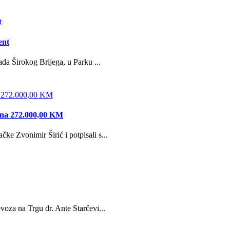
ent
da Širokog Brijega, u Parku ...
edna 272.000,00 KM
e Zvonimir Širić i potpisali s...
oza na Trgu dr. Ante Starčevi...