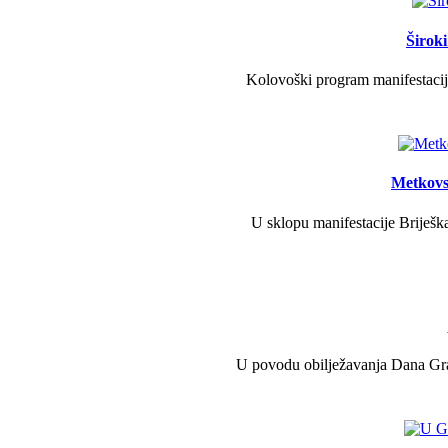
Širok
Kolovoški program manifestacije
Metkovs
U sklopu manifestacije Briješka
U povodu obilježavanja Dana Grad