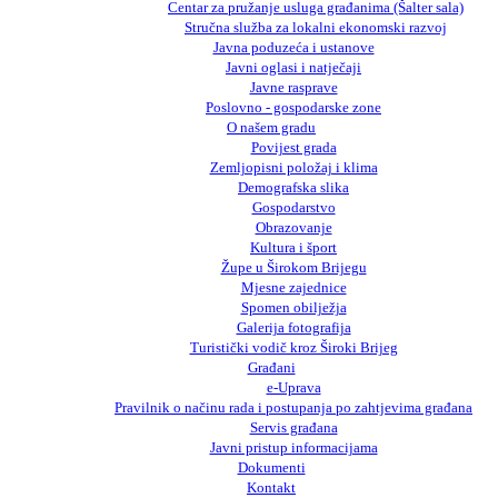
Centar za pružanje usluga građanima (Šalter sala)
Stručna služba za lokalni ekonomski razvoj
Javna poduzeća i ustanove
Javni oglasi i natječaji
Javne rasprave
Poslovno - gospodarske zone
O našem gradu
Povijest grada
Zemljopisni položaj i klima
Demografska slika
Gospodarstvo
Obrazovanje
Kultura i šport
Župe u Širokom Brijegu
Mjesne zajednice
Spomen obilježja
Galerija fotografija
Turistički vodič kroz Široki Brijeg
Građani
e-Uprava
Pravilnik o načinu rada i postupanja po zahtjevima građana
Servis građana
Javni pristup informacijama
Dokumenti
Kontakt