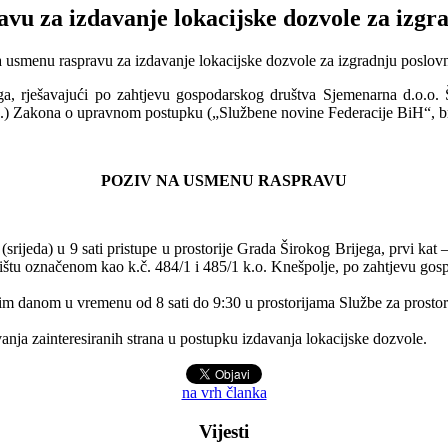
vu za izdavanje lokacijske dozvole za izgr
ga, rješavajući po zahtjevu gospodarskog društva Sjemenarna d.o.o. 
1.) Zakona o upravnom postupku („Službene novine Federacije BiH“, bro
POZIV NA USMENU RASPRAVU
 (srijeda) u 9 sati pristupe u prostorije Grada Širokog Brijega, prvi ka
ištu označenom kao k.č. 484/1 i 485/1 k.o. Knešpolje, po zahtjevu gos
nim danom u vremenu od 8 sati do 9:30 u prostorijama Službe za prostor
anja zainteresiranih strana u postupku izdavanja lokacijske dozvole.
na vrh članka
Vijesti