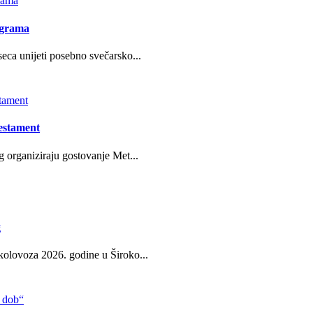
ograma
eca unijeti posebno svečarsko...
estament
g organiziraju gostovanje Met...
g
kolovoza 2026. godine u Široko...