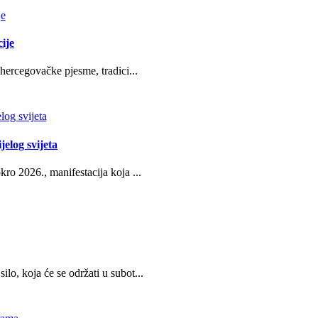
ije
hercegovačke pjesme, tradici...
jelog svijeta
ro 2026., manifestacija koja ...
o, koja će se održati u subot...