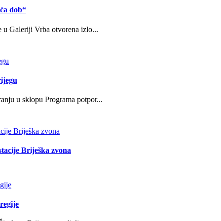
eća dob“
u Galeriji Vrba otvorena izlo...
ijegu
ranju u sklopu Programa potpor...
stacije Briješka zvona
regije