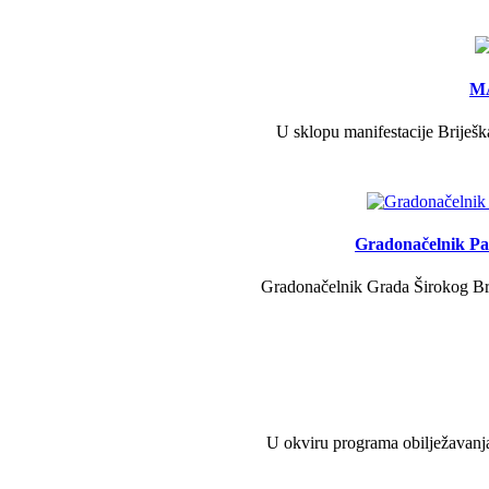
MA
U sklopu manifestacije Briješk
Gradonačelnik Pav
Gradonačelnik Grada Širokog Brij
U okviru programa obilježavanja