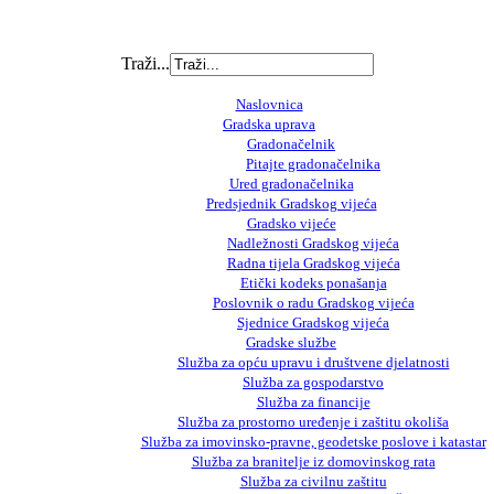
Traži...
Naslovnica
Gradska uprava
Gradonačelnik
Pitajte gradonačelnika
Ured gradonačelnika
Predsjednik Gradskog vijeća
Gradsko vijeće
Nadležnosti Gradskog vijeća
Radna tijela Gradskog vijeća
Etički kodeks ponašanja
Poslovnik o radu Gradskog vijeća
Sjednice Gradskog vijeća
Gradske službe
Služba za opću upravu i društvene djelatnosti
Služba za gospodarstvo
Služba za financije
Služba za prostorno uređenje i zaštitu okoliša
Služba za imovinsko-pravne, geodetske poslove i katastar
Služba za branitelje iz domovinskog rata
Služba za civilnu zaštitu