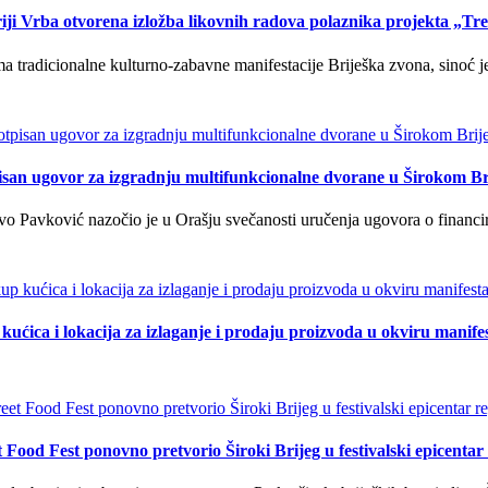
iji Vrba otvorena izložba likovnih radova polaznika projekta „Tr
tradicionalne kulturno-zabavne manifestacije Briješka zvona, sinoć je 
isan ugovor za izgradnju multifunkcionalne dvorane u Širokom Br
o Pavković nazočio je u Orašju svečanosti uručenja ugovora o financi
kućica i lokacija za izlaganje i prodaju proizvoda u okviru manife
t Food Fest ponovno pretvorio Široki Brijeg u festivalski epicentar 