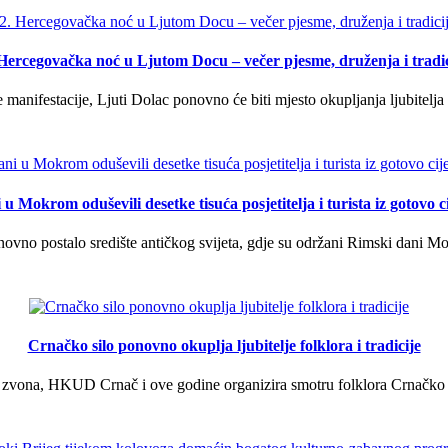
 Hercegovačka noć u Ljutom Docu – večer pjesme, druženja i tradic
manifestacije, Ljuti Dolac ponovno će biti mjesto okupljanja ljubitelja 
u Mokrom oduševili desetke tisuća posjetitelja i turista iz gotovo ci
vno postalo središte antičkog svijeta, gdje su održani Rimski dani Mok
Crnačko silo ponovno okuplja ljubitelje folklora i tradicije
 zvona, HKUD Crnač i ove godine organizira smotru folklora Crnačko sil