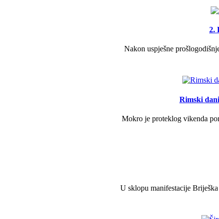
2.
Nakon uspješne prošlogodišnje 
Rimski dani 
Mokro je proteklog vikenda pono
U sklopu manifestacije Briješka