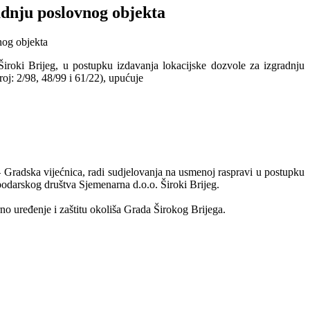
adnju poslovnog objekta
Široki Brijeg, u postupku izdavanja lokacijske dozvole za izgradnju
j: 2/98, 48/99 i 61/22), upućuje
t – Gradska vijećnica, radi sudjelovanja na usmenoj raspravi u postupku
podarskog društva Sjemenarna d.o.o. Široki Brijeg.
no uređenje i zaštitu okoliša Grada Širokog Brijega.