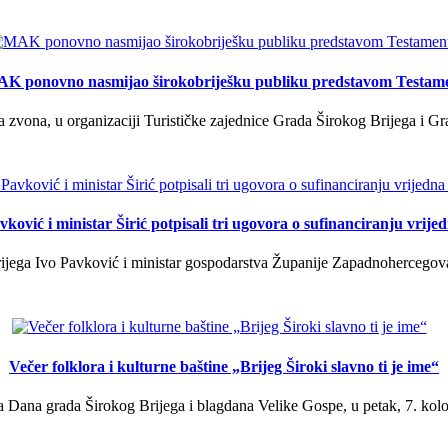
K ponovno nasmijao širokobriješku publiku predstavom Testam
a zvona, u organizaciji Turističke zajednice Grada Širokog Brijega i Gra
ković i ministar Širić potpisali tri ugovora o sufinanciranju vrij
ega Ivo Pavković i ministar gospodarstva Županije Zapadnohercegovačk
Večer folklora i kulturne baštine „Brijeg Široki slavno ti je ime“
 Dana grada Širokog Brijega i blagdana Velike Gospe, u petak, 7. kolov