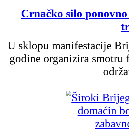
Crnačko silo ponovno o
t
U sklopu manifestacije Br
godine organizira smotru f
održat