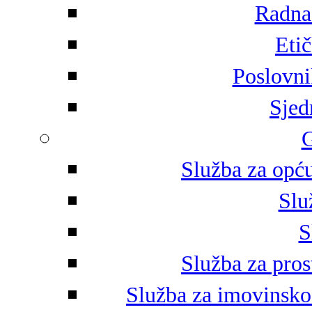
Radna 
Eti
Poslovni
Sjed
G
Služba za opću
Slu
S
Služba za pros
Služba za imovinsko-