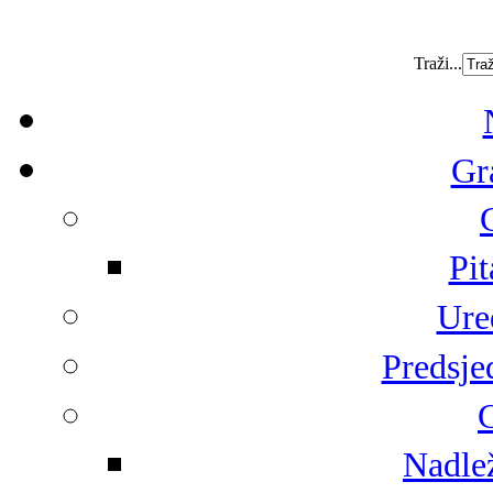
Traži...
Gr
Pit
Ure
Predsje
G
Nadlež