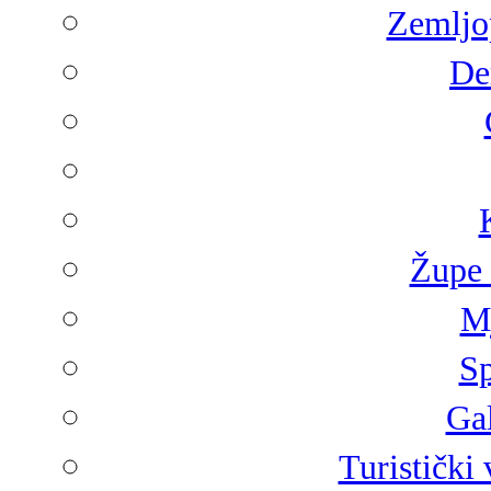
Zemljop
De
Župe 
Mj
Sp
Gal
Turistički 