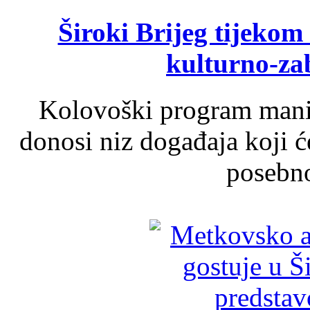
Široki Brijeg tijeko
kulturno-z
Kolovoški program manif
donosi niz događaja koji ć
posebno