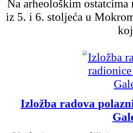
Na arheološkim ostatcima 
iz 5. i 6. stoljeća u Mokro
koj
Izložba radova polazn
Gale