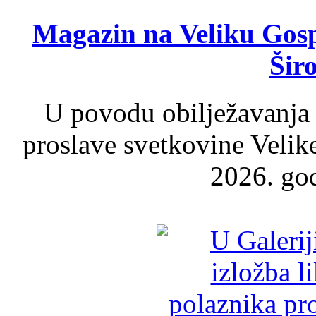
Magazin na Veliku Gosp
Šir
U povodu obilježavanja
proslave svetkovine Velik
2026. god