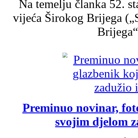
Na temelju članka 52. s
vijeća Širokog Brijega (
Brijega“,
Preminuo novinar, foto
svojim djelom za