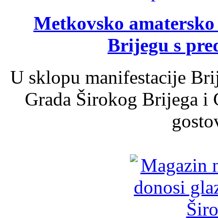
Metkovsko amatersko k
Brijegu s pr
U sklopu manifestacije Bri
Grada Širokog Brijega i 
gosto