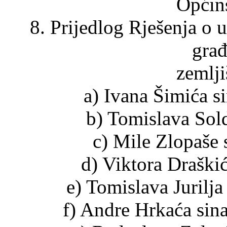
Općin
8. Prijedlog Rješenja o 
gra
zemlji
a) Ivana Šimića s
b) Tomislava Sold
c) Mile Zlopaše
d) Viktora Draškić
e) Tomislava Jurilja
f) Andre Hrkaća sina