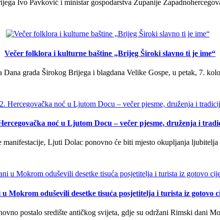
ega Ivo Pavković i ministar gospodarstva Županije Zapadnohercegovačk
Večer folklora i kulturne baštine „Brijeg Široki slavno ti je ime“
 Dana grada Širokog Brijega i blagdana Velike Gospe, u petak, 7. kolov
 Hercegovačka noć u Ljutom Docu – večer pjesme, druženja i tradic
manifestacije, Ljuti Dolac ponovno će biti mjesto okupljanja ljubitelja 
u Mokrom oduševili desetke tisuća posjetitelja i turista iz gotovo ci
vno postalo središte antičkog svijeta, gdje su održani Rimski dani Mok