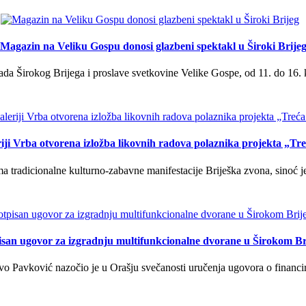
Magazin na Veliku Gospu donosi glazbeni spektakl u Široki Brije
a Širokog Brijega i proslave svetkovine Velike Gospe, od 11. do 16. 
iji Vrba otvorena izložba likovnih radova polaznika projekta „Tr
tradicionalne kulturno-zabavne manifestacije Briješka zvona, sinoć je 
isan ugovor za izgradnju multifunkcionalne dvorane u Širokom Br
o Pavković nazočio je u Orašju svečanosti uručenja ugovora o financi