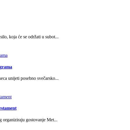
o, koja će se održati u subot...
ograma
eca unijeti posebno svečarsko...
estament
g organiziraju gostovanje Met...