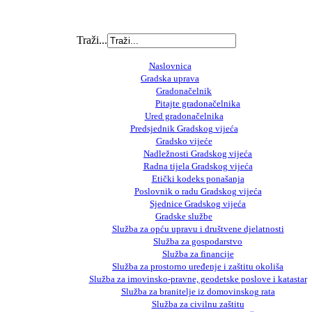
Traži...
Naslovnica
Gradska uprava
Gradonačelnik
Pitajte gradonačelnika
Ured gradonačelnika
Predsjednik Gradskog vijeća
Gradsko vijeće
Nadležnosti Gradskog vijeća
Radna tijela Gradskog vijeća
Etički kodeks ponašanja
Poslovnik o radu Gradskog vijeća
Sjednice Gradskog vijeća
Gradske službe
Služba za opću upravu i društvene djelatnosti
Služba za gospodarstvo
Služba za financije
Služba za prostorno uređenje i zaštitu okoliša
Služba za imovinsko-pravne, geodetske poslove i katastar
Služba za branitelje iz domovinskog rata
Služba za civilnu zaštitu