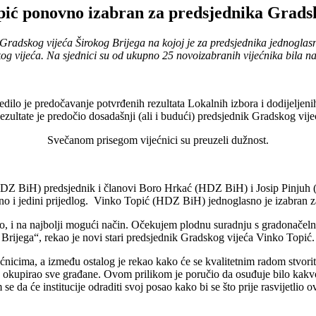
ić ponovno izabran za predsjednika Grads
Gradskog vijeća Širokog Brijega na kojoj je za predsjednika jednogla
og vijeća. Na sjednici su od ukupno 25 novoizabranih vijećnika bila na
jedilo je predočavanje potvrđenih rezultata Lokalnih izbora i dodijelje
ezultate je predočio dosadašnji (ali i budući) predsjednik Gradskog vij
Svečanom prisegom vijećnici su preuzeli dužnost.
(HDZ BiH) predsjednik i članovi Boro Hrkać (HDZ BiH) i Josip Pinjuh
no i jedini prijedlog. Vinko Topić (HDZ BiH) jednoglasno je izabran z
o, i na najbolji mogući način. Očekujem plodnu suradnju s gradonačeln
Brijega“, rekao je novi stari predsjednik Gradskog vijeća Vinko Topić.
nicima, a između ostalog je rekao kako će se kvalitetnim radom stvoriti 
 okupirao sve građane. Ovom prilikom je poručio da osuđuje bilo kakvo 
e da će institucije odraditi svoj posao kako bi se što prije rasvijetlio ov