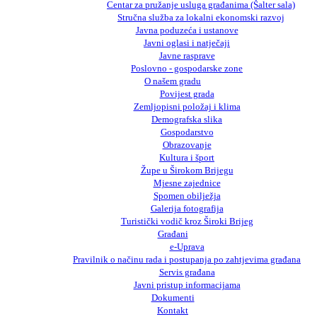
Centar za pružanje usluga građanima (Šalter sala)
Stručna služba za lokalni ekonomski razvoj
Javna poduzeća i ustanove
Javni oglasi i natječaji
Javne rasprave
Poslovno - gospodarske zone
O našem gradu
Povijest grada
Zemljopisni položaj i klima
Demografska slika
Gospodarstvo
Obrazovanje
Kultura i šport
Župe u Širokom Brijegu
Mjesne zajednice
Spomen obilježja
Galerija fotografija
Turistički vodič kroz Široki Brijeg
Građani
e-Uprava
Pravilnik o načinu rada i postupanja po zahtjevima građana
Servis građana
Javni pristup informacijama
Dokumenti
Kontakt