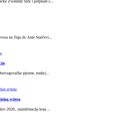
e Zvonimir Širić i potpisali s...
oza na Trgu dr. Ante Starčevi...
ije
hercegovačke pjesme, tradici...
jelog svijeta
ro 2026., manifestacija koja ...