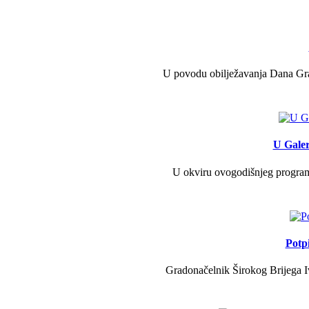
U povodu obilježavanja Dana Grad
U Galer
U okviru ovogodišnjeg programa 
Potp
Gradonačelnik Širokog Brijega Iv