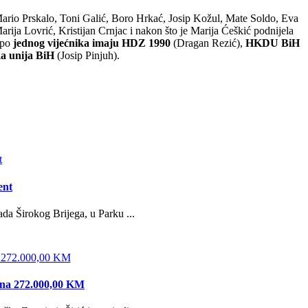
ario Prskalo, Toni Galić, Boro Hrkać, Josip Kožul, Mate Soldo, Eva
rija Lovrić, Kristijan Crnjac i nakon što je Marija Ćeškić podnijela
 po
jednog vijećnika imaju HDZ 1990
(Dragan Rezić),
HKDU BiH
a unija BiH
(Josip Pinjuh).
ent
da Širokog Brijega, u Parku ...
edna 272.000,00 KM