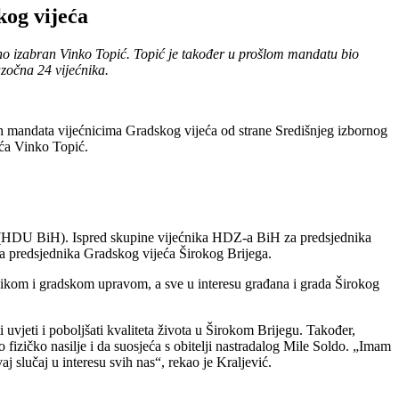
kog vijeća
sno izabran Vinko Topić. Topić je također u prošlom mandatu bio
zočna 24 vijećnika.
nih mandata vijećnicima Gradskog vijeća od strane Središnjeg izbornog
eća Vinko Topić.
 (HDU BiH). Ispred skupine vijećnika HDZ-a BiH za predsjednika
a predsjednika Gradskog vijeća Širokog Brijega.
ikom i gradskom upravom, a sve u interesu građana i grada Širokog
uvjeti i poboljšati kvaliteta života u Širokom Brijegu. Također,
fizičko nasilje i da suosjeća s obitelji nastradalog Mile Soldo. „Imam
aj slučaj u interesu svih nas“, rekao je Kraljević.