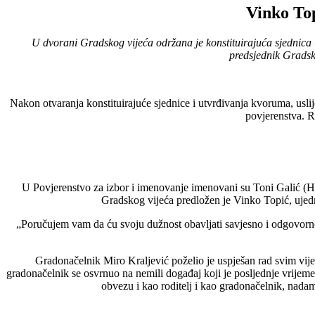
Vinko Top
U dvorani Gradskog vijeća održana je konstituirajuća sjednica 
predsjednik Gradsk
Nakon otvaranja konstituirajuće sjednice i utvrđivanja kvoruma, usli
povjerenstva. R
U Povjerenstvo za izbor i imenovanje imenovani su Toni Galić 
Gradskog vijeća predložen je Vinko Topić, ujed
„Poručujem vam da ću svoju dužnost obavljati savjesno i odgovorn
Gradonačelnik Miro Kraljević poželio je uspješan rad svim vijeć
gradonačelnik se osvrnuo na nemili događaj koji je posljednje vrijeme
obvezu i kao roditelj i kao gradonačelnik, nadam s