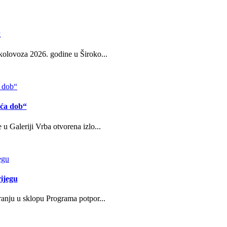
g
kolovoza 2026. godine u Široko...
eća dob“
u Galeriji Vrba otvorena izlo...
ijegu
ranju u sklopu Programa potpor...