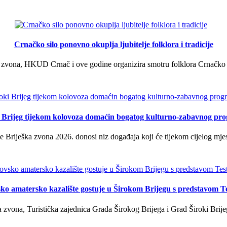
Crnačko silo ponovno okuplja ljubitelje folklora i tradicije
 zvona, HKUD Crnač i ove godine organizira smotru folklora Crnačko sil
i Brijeg tijekom kolovoza domaćin bogatog kulturno-zabavnog pr
 Briješka zvona 2026. donosi niz događaja koji će tijekom cijelog mjes
ko amatersko kazalište gostuje u Širokom Brijegu s predstavom T
 zvona, Turistička zajednica Grada Širokog Brijega i Grad Široki Brije