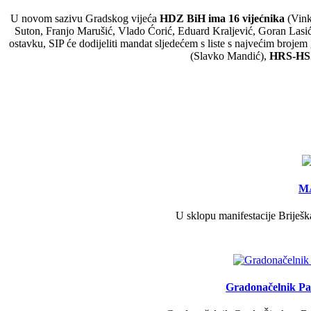
U novom sazivu Gradskog vijeća
HDZ BiH ima 16 vijećnika
(Vink
Suton, Franjo Marušić, Vlado Ćorić, Eduard Kraljević, Goran Lasić 
ostavku, SIP će dodijeliti mandat sljedećem s liste s najvećim brojem
(Slavko Mandić),
HRS-HSS
MA
U sklopu manifestacije Briješk
Gradonačelnik Pav