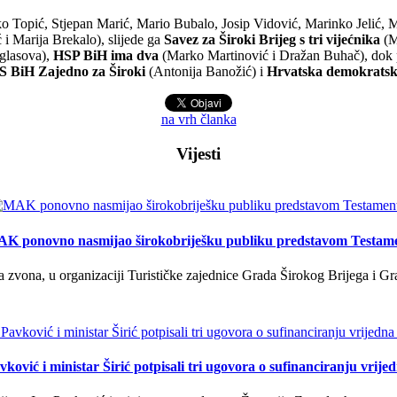
o Topić, Stjepan Marić, Mario Bubalo, Josip Vidović, Marinko Jelić, M
i Marija Brekalo), slijede ga
Savez za Široki Brijeg s tri vijećnika
(Ma
 glasova),
HSP BiH ima dva
(Marko Martinović i Dražan Buhač), dok
 BiH Zajedno za Široki
(Antonija Banožić) i
Hrvatska demokratsk
na vrh članka
Vijesti
K ponovno nasmijao širokobriješku publiku predstavom Testam
a zvona, u organizaciji Turističke zajednice Grada Širokog Brijega i Gra
ković i ministar Širić potpisali tri ugovora o sufinanciranju vrij