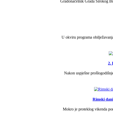
Gradonačelnik Grada Širokog Brij
U okviru programa obilježavanja
2.
Nakon uspješne prošlogodišnje 
Rimski dani 
Mokro je proteklog vikenda pono