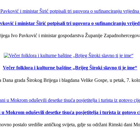
ković i ministar Širić potpisali tri ugovora o sufinanciranju vrij
ega Ivo Pavković i ministar gospodarstva Županije Zapadnohercegovačk
Večer folklora i kulturne baštine „Brijeg Široki slavno ti je ime“
 Dana grada Širokog Brijega i blagdana Velike Gospe, u petak, 7. kolov
u Mokrom oduševili desetke tisuća posjetitelja i turista iz gotovo ci
vno postalo središte antičkog svijeta, gdje su održani Rimski dani Mok