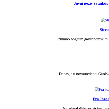
Javni poziv za zakup 
Stree
Iznimno bogatim gastronomskim, g
Danas je u novouređenoj Gradsko
Fra Jozo 
Na arheološkim ostatcima ranok