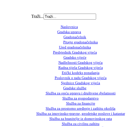
Traži...
Naslovnica
Gradska uprava
Gradonačelnik
Pitajte gradonačelnika
Ured gradonačelnika
Predsjednik Gradskog vijeća
Gradsko vijeće
Nadležnosti Gradskog vijeća
Radna tijela Gradskog vijeća
Etički kodeks ponašanja
Poslovnik o radu Gradskog vijeća
Sjednice Gradskog vijeća
Gradske službe
Služba za opću upravu i društvene djelatnosti
Služba za gospodarstvo
Služba za financije
Služba za prostorno uređenje i zaštitu okoliša
Služba za imovinsko-pravne, geodetske poslove i katastar
Služba za branitelje iz domovinskog rata
Služba za civilnu zaštitu