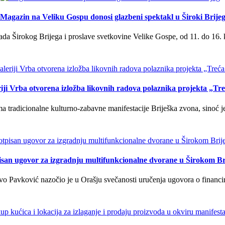
Magazin na Veliku Gospu donosi glazbeni spektakl u Široki Brije
a Širokog Brijega i proslave svetkovine Velike Gospe, od 11. do 16. 
iji Vrba otvorena izložba likovnih radova polaznika projekta „Tr
tradicionalne kulturno-zabavne manifestacije Briješka zvona, sinoć je 
isan ugovor za izgradnju multifunkcionalne dvorane u Širokom Br
o Pavković nazočio je u Orašju svečanosti uručenja ugovora o financi