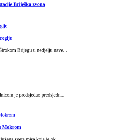
stacije Briješka zvona
regije
irokom Brijegu u nedjelju nave...
nicom je predsjedao predsjedn...
e u Mokrom
lužena sveta misa koja je ok...