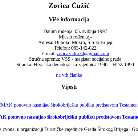
Zorica Ćužić
Više informacija
Datum rođenja:
05. svibnja 1997
Mjesto rođenja:
-
Adresa:
Duboko Mokro, Široki Brijeg
Telefon:
063-142-022
E-mail:
zoricazadro30@gmail.com
Stručna sprema:
VSS - magistar socijalnog rada
Stranka:
Hrvatska demokratska zajednica 1990 – HDZ 1990
na vrh članka
Vijesti
K ponovno nasmijao širokobriješku publiku predstavom Testam
a zvona, u organizaciji Turističke zajednice Grada Širokog Brijega i Gra