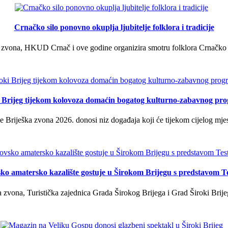
Crnačko silo ponovno okuplja ljubitelje folklora i tradicije
 zvona, HKUD Crnač i ove godine organizira smotru folklora Crnačko sil
i Brijeg tijekom kolovoza domaćin bogatog kulturno-zabavnog pr
 Briješka zvona 2026. donosi niz događaja koji će tijekom cijelog mjes
ko amatersko kazalište gostuje u Širokom Brijegu s predstavom T
 zvona, Turistička zajednica Grada Širokog Brijega i Grad Široki Brije