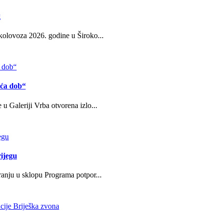
g
kolovoza 2026. godine u Široko...
eća dob“
u Galeriji Vrba otvorena izlo...
ijegu
ranju u sklopu Programa potpor...