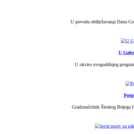
U povodu obilježavanja Dana Grad
U Galer
U okviru ovogodišnjeg programa 
Potp
Gradonačelnik Širokog Brijega Iv