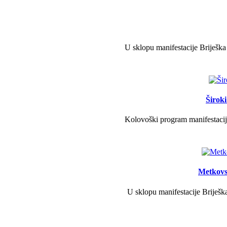
U sklopu manifestacije Briješka
Širok
Kolovoški program manifestacije
Metkovs
U sklopu manifestacije Briješka