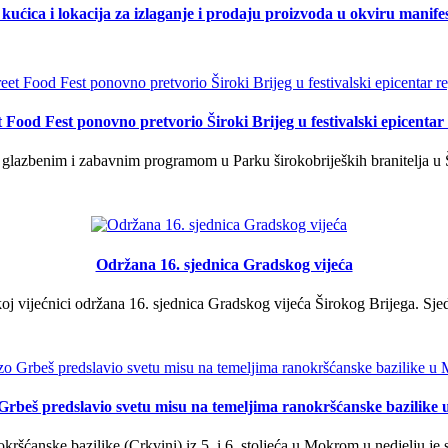
kućica i lokacija za izlaganje i prodaju proizvoda u okviru manife
t Food Fest ponovno pretvorio Široki Brijeg u festivalski epicentar 
lazbenim i zabavnim programom u Parku širokobrijeških branitelja u Š
Održana 16. sjednica Gradskog vijeća
j vijećnici održana 16. sjednica Gradskog vijeća Širokog Brijega. Sjed
Grbeš predslavio svetu misu na temeljima ranokršćanske bazilik
ršćanske bazilike (Crkvini) iz 5. i 6. stoljeća u Mokrom u nedjelju je s