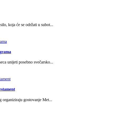
o, koja će se održati u subot...
ograma
eca unijeti posebno svečarsko...
estament
g organiziraju gostovanje Met...