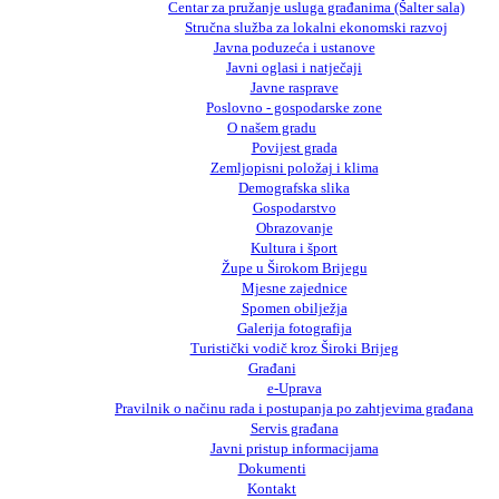
Centar za pružanje usluga građanima (Šalter sala)
Stručna služba za lokalni ekonomski razvoj
Javna poduzeća i ustanove
Javni oglasi i natječaji
Javne rasprave
Poslovno - gospodarske zone
O našem gradu
Povijest grada
Zemljopisni položaj i klima
Demografska slika
Gospodarstvo
Obrazovanje
Kultura i šport
Župe u Širokom Brijegu
Mjesne zajednice
Spomen obilježja
Galerija fotografija
Turistički vodič kroz Široki Brijeg
Građani
e-Uprava
Pravilnik o načinu rada i postupanja po zahtjevima građana
Servis građana
Javni pristup informacijama
Dokumenti
Kontakt