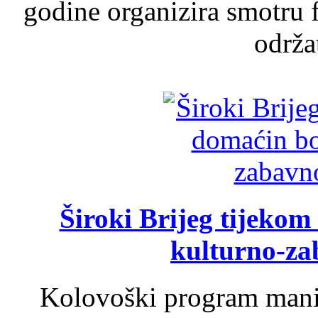
godine organizira smotru f
održat
Široki Brijeg tijeko
kulturno-z
Kolovoški program manif