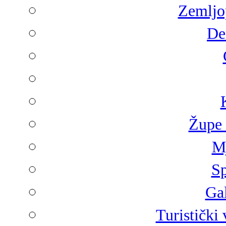
Zemljop
De
Župe 
Mj
Sp
Gal
Turistički 