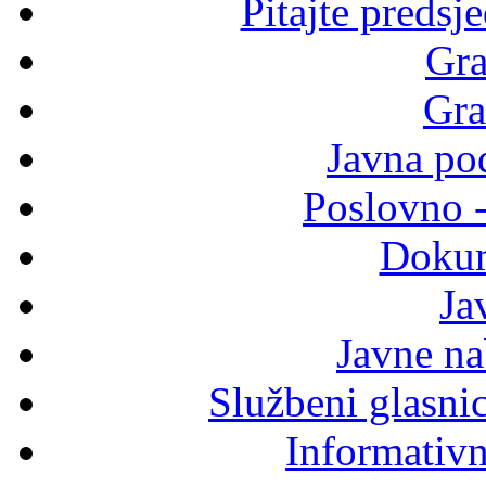
Pitajte predsj
Gra
Gra
Javna po
Poslovno 
Dokum
Ja
Javne n
Službeni glasni
Informativni