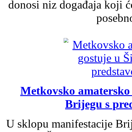
donosi niz događaja koji ć
posebno
Metkovsko amatersko k
Brijegu s pr
U sklopu manifestacije Bri