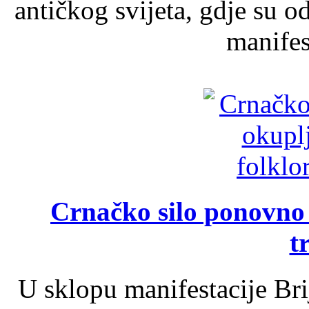
antičkog svijeta, gdje su 
manifest
Crnačko silo ponovno o
t
U sklopu manifestacije Br