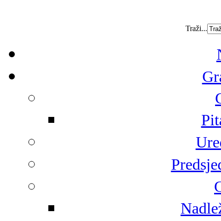
Traži...
Gr
Pit
Ure
Predsje
G
Nadlež