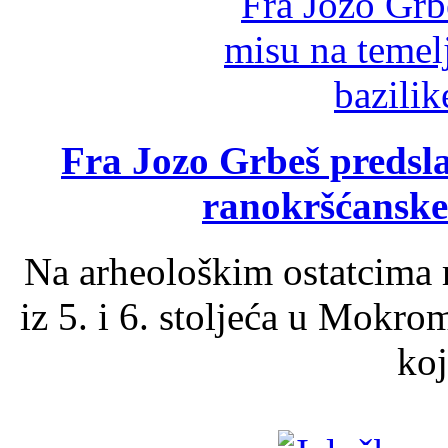
Fra Jozo Grbeš predsla
ranokršćanske
Na arheološkim ostatcima 
iz 5. i 6. stoljeća u Mokro
koj