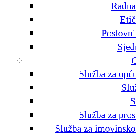
Radna 
Eti
Poslovni
Sjed
G
Služba za opću
Slu
S
Služba za pros
Služba za imovinsko-