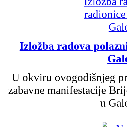
Izložba radova polazn
Gale
U okviru ovogodišnjeg pr
zabavne manifestacije Brij
u Gale