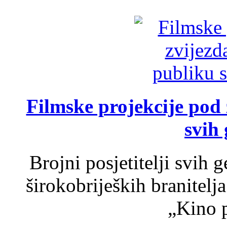
Filmske projekcije pod
svih 
Brojni posjetitelji svih 
širokobrijeških branitel
„Kino p