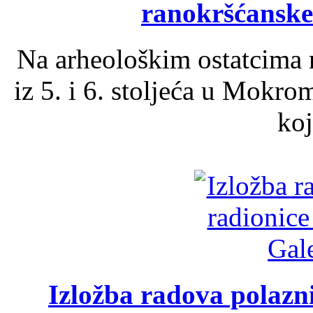
ranokršćanske
Na arheološkim ostatcima 
iz 5. i 6. stoljeća u Mokro
koj
Izložba radova polazn