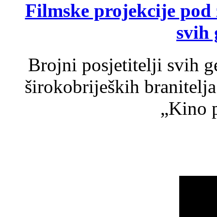
Filmske projekcije pod
svih 
Brojni posjetitelji svih 
širokobrijeških branitel
„Kino p