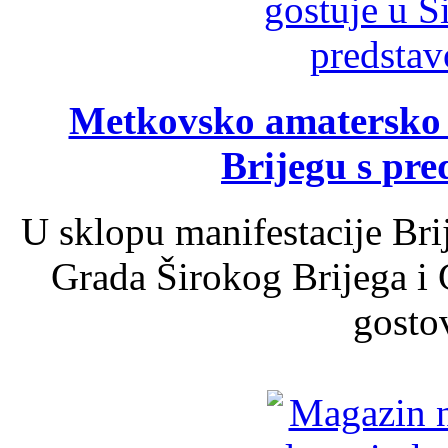
Metkovsko amatersko k
Brijegu s pr
U sklopu manifestacije Bri
Grada Širokog Brijega i 
gosto