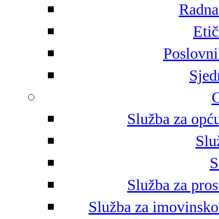
Radna 
Eti
Poslovni
Sjed
G
Služba za opću
Slu
S
Služba za pros
Služba za imovinsko-