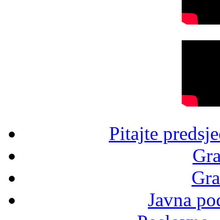
Pitajte predsj
Gra
Gra
Javna po