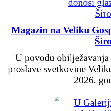
Magazin na Veliku Gosp
Šir
U povodu obilježavanja
proslave svetkovine Velik
2026. god