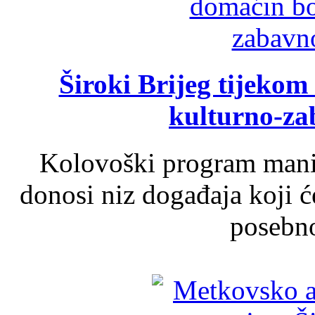
Široki Brijeg tijeko
kulturno-z
Kolovoški program manif
donosi niz događaja koji ć
posebno