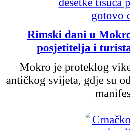
Rimski dani u Mokrom
posjetitelja i turist
Mokro je proteklog vik
antičkog svijeta, gdje su 
manifest