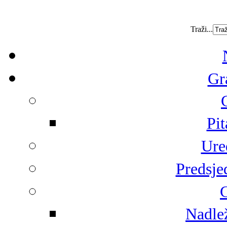
Traži...
Gr
Pit
Ure
Predsje
G
Nadlež