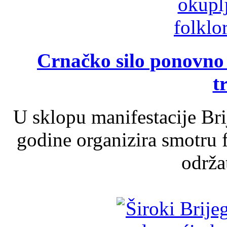
Crnačko silo ponovno o
t
U sklopu manifestacije Br
godine organizira smotru f
održat