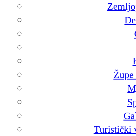
Zemljop
De
Župe 
Mj
Sp
Gal
Turistički 