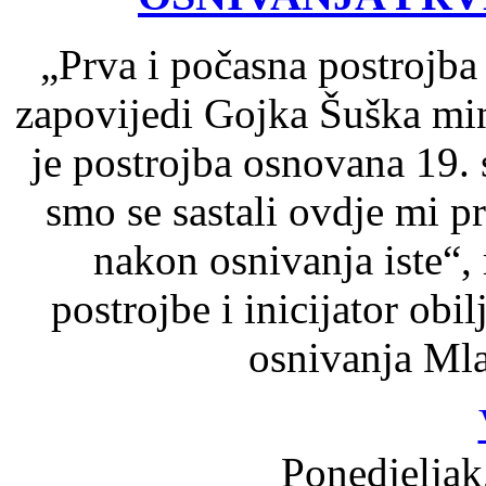
„Prva i počasna postrojb
zapovijedi Gojka Šuška mi
je postrojba osnovana 19. s
smo se sastali ovdje mi p
nakon osnivanja iste“,
postrojbe i inicijator obi
osnivanja Ml
Ponedjeljak