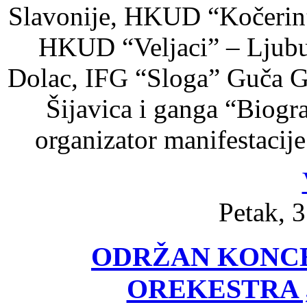
Slavonije, HKUD “Kočerin
HKUD “Veljaci” – Ljubu
Dolac, IFG “Sloga” Guča G
Šijavica i ganga “Biogr
organizator manifestaci
Petak, 3
ODRŽAN KONC
OREKESTRA 