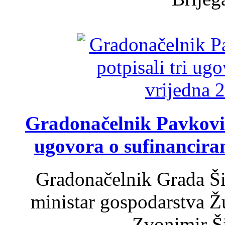
Gradonačelnik Pavković 
ugovora o sufinancira
Gradonačelnik Grada Ši
ministar gospodarstva 
Zvonimir Šir