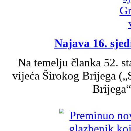
Najava 16. sjed
Na temelju članka 52. s
vijeća Širokog Brijega (
Brijega“,