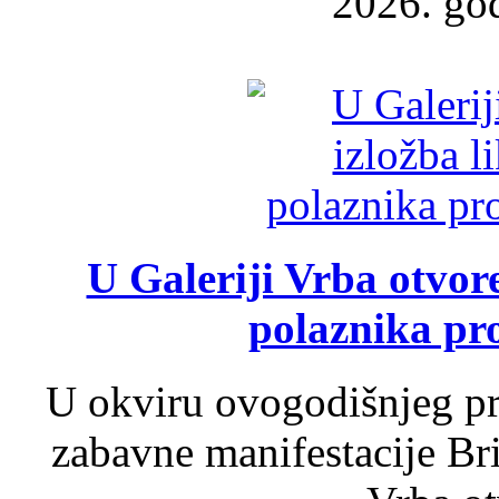
2026. god
U Galeriji Vrba otvor
polaznika pr
U okviru ovogodišnjeg pr
zabavne manifestacije Bri