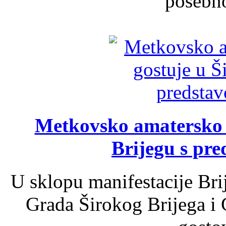
posebno
Metkovsko amatersko k
Brijegu s pr
U sklopu manifestacije Bri
Grada Širokog Brijega i 