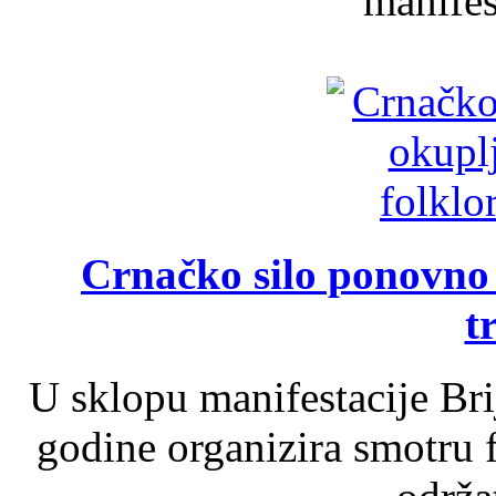
manifest
Crnačko silo ponovno o
t
U sklopu manifestacije Br
godine organizira smotru f