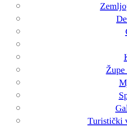
Zemljop
De
Župe 
Mj
Sp
Gal
Turistički 