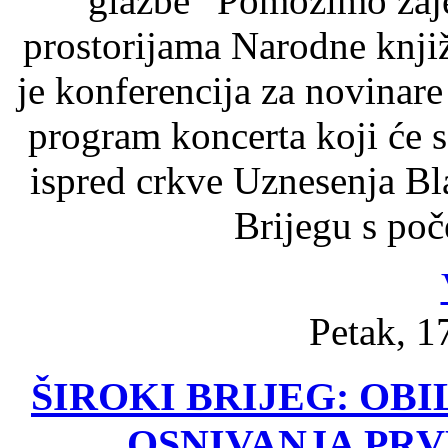
glazbe ”Pomozimo zaje
prostorijama Narodne knji
je konferencija za novinare
program koncerta koji će s
ispred crkve Uznesenja B
Brijegu s poč
Petak, 1
ŠIROKI BRIJEG: OBI
OSNIVANJA PRV