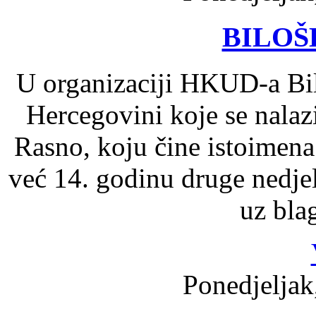
BILOŠE
U organizaciji HKUD-a Bil
Hercegovini koje se nalazi
Rasno, koju čine istoimen
već 14. godinu druge nedjel
uz bla
Ponedjeljak