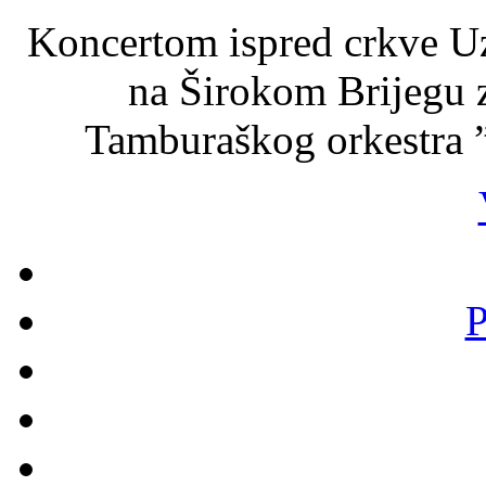
Koncertom ispred crkve Uz
na Širokom Brijegu z
Tamburaškog orkestra ”
P