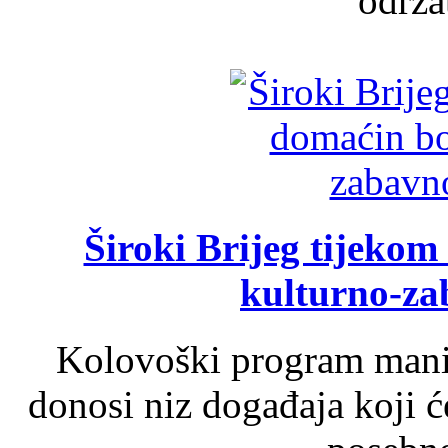
održat
Široki Brijeg tijeko
kulturno-z
Kolovoški program manif
donosi niz događaja koji ć