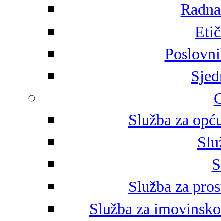
Radna 
Eti
Poslovni
Sjed
G
Služba za opću
Slu
S
Služba za pros
Služba za imovinsko-