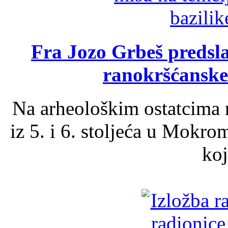
Fra Jozo Grbeš predsla
ranokršćanske
Na arheološkim ostatcima 
iz 5. i 6. stoljeća u Mokro
koj