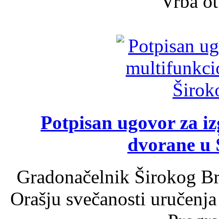
Vrba ot
Potpisan ugovor za i
dvorane u 
Gradonačelnik Širokog Br
Orašju svečanosti uručenja