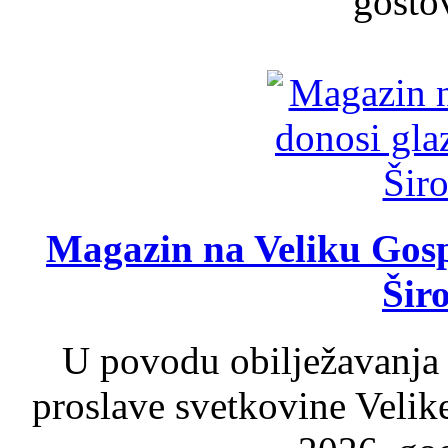
gosto
Magazin na Veliku Gosp
Šir
U povodu obilježavanja
proslave svetkovine Velik