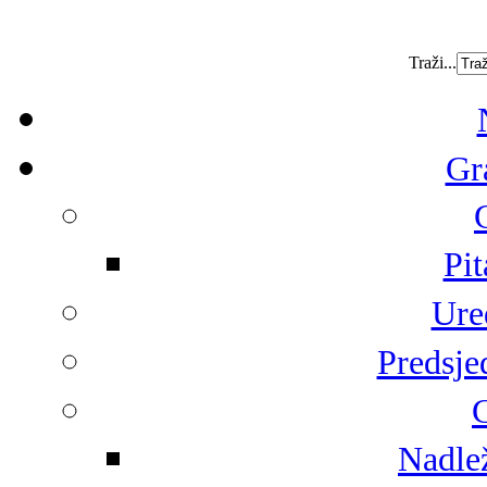
Traži...
Gr
Pit
Ure
Predsje
G
Nadlež