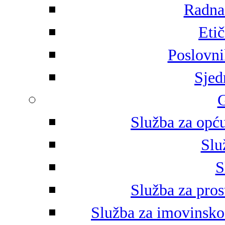
Radna 
Eti
Poslovni
Sjed
G
Služba za opću
Slu
S
Služba za pros
Služba za imovinsko-