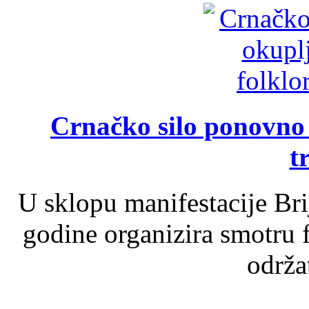
Crnačko silo ponovno o
t
U sklopu manifestacije Br
godine organizira smotru f
održat