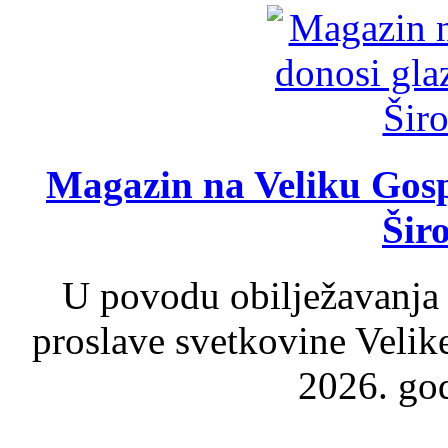
Magazin na Veliku Gosp
Šir
U povodu obilježavanja
proslave svetkovine Velik
2026. god