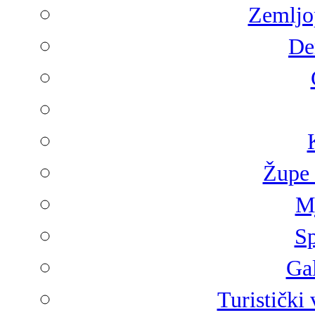
Zemljop
De
Župe 
Mj
Sp
Gal
Turistički 