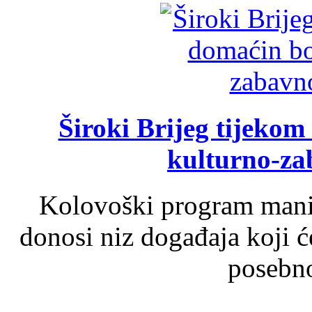
Široki Brijeg tijeko
kulturno-z
Kolovoški program manif
donosi niz događaja koji ć
posebno