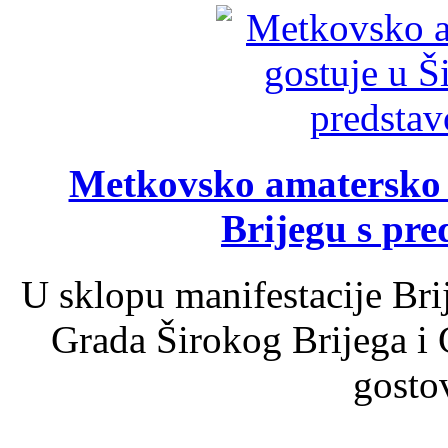
Metkovsko amatersko k
Brijegu s pr
U sklopu manifestacije Bri
Grada Širokog Brijega i 
gosto