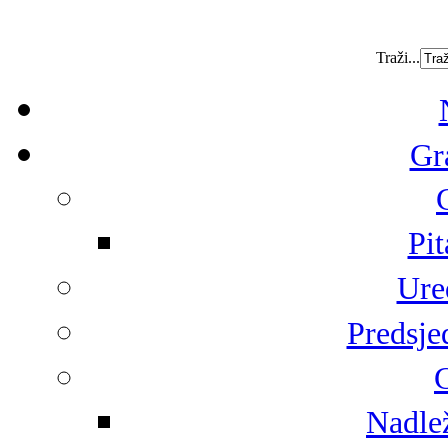
Traži...
Gr
Pit
Ure
Predsje
G
Nadlež