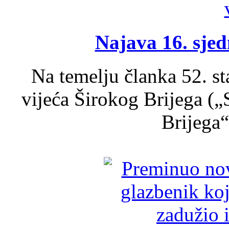
Najava 16. sjed
Na temelju članka 52. s
vijeća Širokog Brijega (
Brijega“,