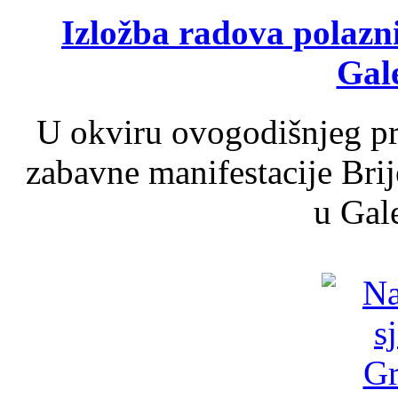
Izložba radova polazn
Gale
U okviru ovogodišnjeg pr
zabavne manifestacije Brij
u Gale