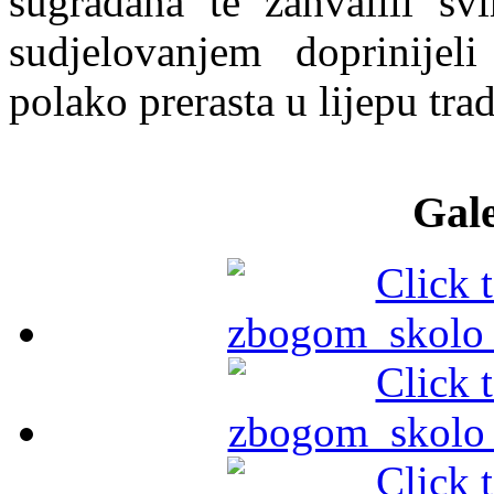
sugrađana te zahvalili s
sudjelovanjem doprinijel
polako prerasta u lijepu tra
Gale