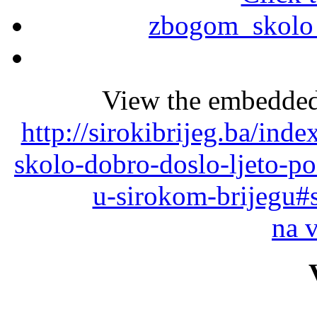
View the embedded 
http://sirokibrijeg.ba/in
skolo-dobro-doslo-ljeto-p
u-sirokom-brijegu#
na 