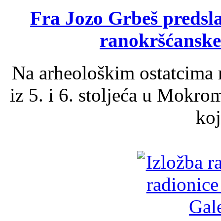
Fra Jozo Grbeš predsla
ranokršćanske
Na arheološkim ostatcima 
iz 5. i 6. stoljeća u Mokro
koj