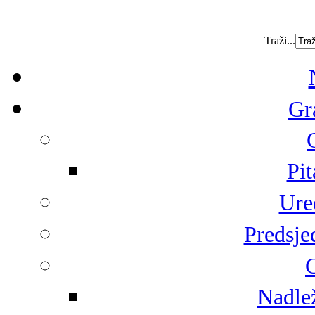
Traži...
Gr
Pit
Ure
Predsje
G
Nadlež