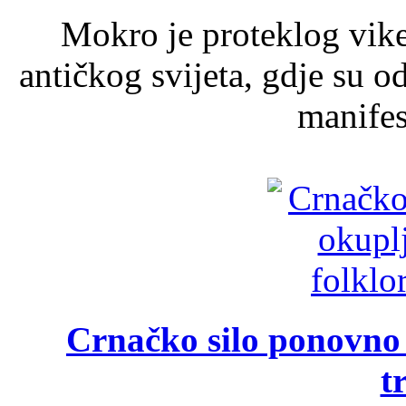
Mokro je proteklog vik
antičkog svijeta, gdje su 
manifest
Crnačko silo ponovno o
t