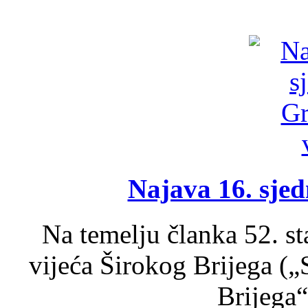
Najava 16. sjed
Na temelju članka 52. s
vijeća Širokog Brijega (
Brijega“,