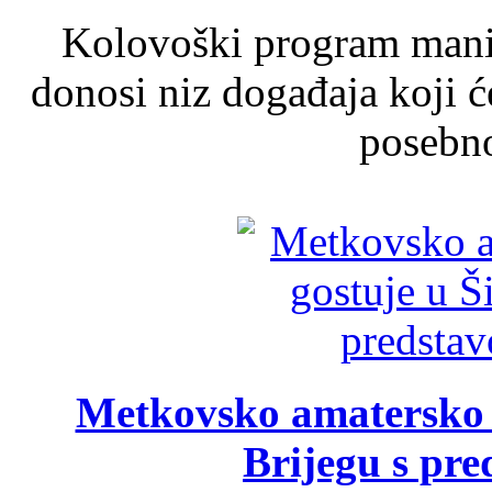
Kolovoški program manif
donosi niz događaja koji ć
posebno
Metkovsko amatersko k
Brijegu s pr