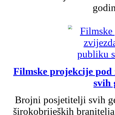
godin
Filmske projekcije pod
svih 
Brojni posjetitelji svih 
širokobrijeških branitel