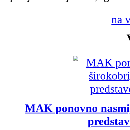
na 
MAK ponovno nasmija
predsta