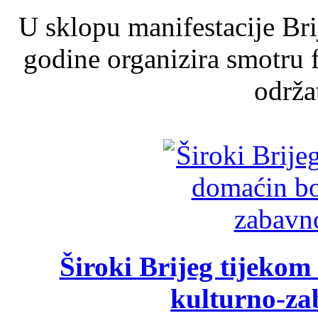
U sklopu manifestacije Br
godine organizira smotru f
održat
Široki Brijeg tijeko
kulturno-z