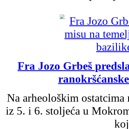
Fra Jozo Grbeš predsla
ranokršćanske
Na arheološkim ostatcima 
iz 5. i 6. stoljeća u Mokro
koj