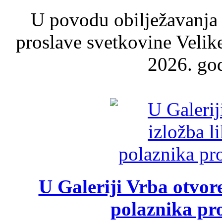
U povodu obilježavanja
proslave svetkovine Velik
2026. god
U Galeriji Vrba otvor
polaznika pr