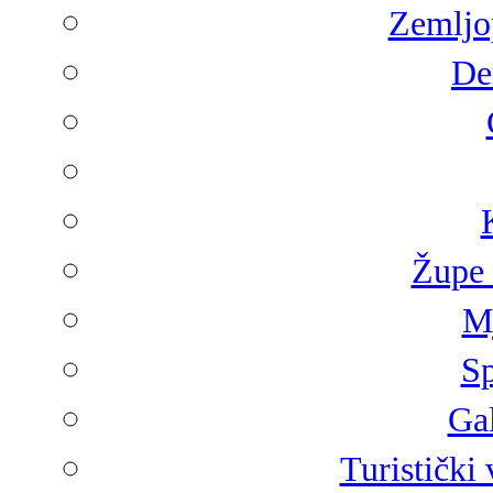
Zemljop
De
Župe 
Mj
Sp
Gal
Turistički 