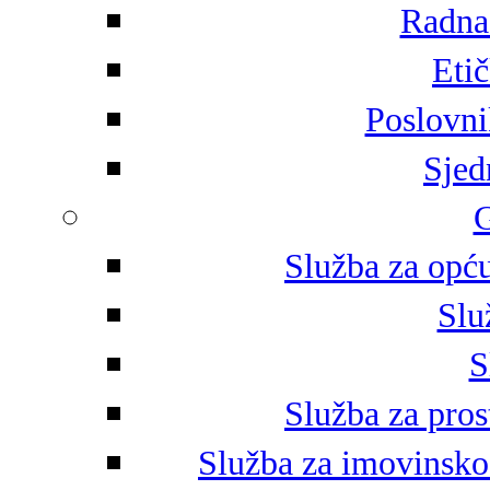
Radna 
Eti
Poslovni
Sjed
G
Služba za opću
Slu
S
Služba za pros
Služba za imovinsko-