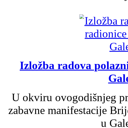
Izložba radova polazn
Gale
U okviru ovogodišnjeg pr
zabavne manifestacije Brij
u Gale