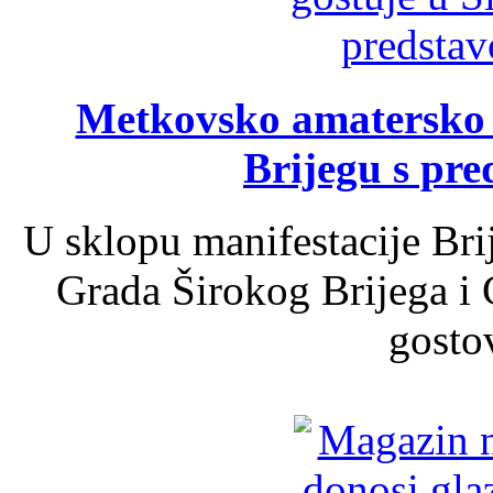
Metkovsko amatersko k
Brijegu s pr
U sklopu manifestacije Bri
Grada Širokog Brijega i 
gosto