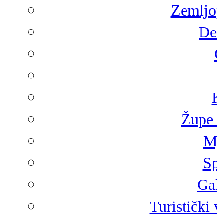
Zemljop
De
Župe 
Mj
Sp
Gal
Turistički 