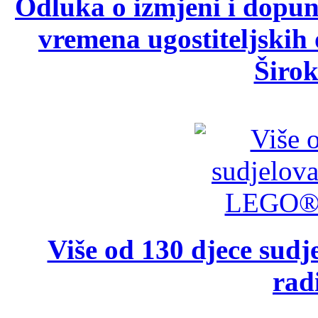
Odluka o izmjeni i dopu
vremena ugostiteljskih
Širok
Više od 130 djece su
rad