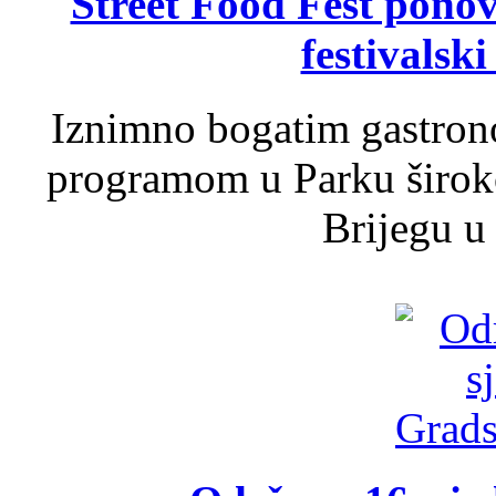
Street Food Fest ponov
festivalski
Iznimno bogatim gastron
programom u Parku široko
Brijegu u 