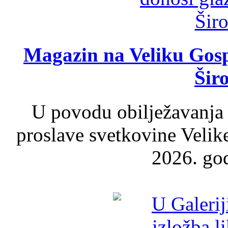
Magazin na Veliku Gosp
Šir
U povodu obilježavanja
proslave svetkovine Velik
2026. god