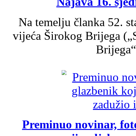
Najava 16. sjed
Na temelju članka 52. s
vijeća Širokog Brijega (
Brijega“,
Preminuo novinar, foto