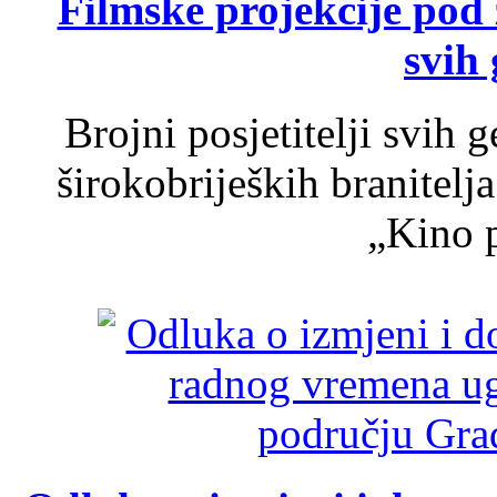
Filmske projekcije pod
svih 
Brojni posjetitelji svih 
širokobrijeških branitel
„Kino p