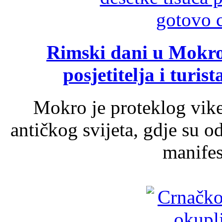
Rimski dani u Mokrom
posjetitelja i turist
Mokro je proteklog vik
antičkog svijeta, gdje su 
manifest