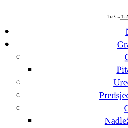
Traži...
Gr
Pit
Ure
Predsje
G
Nadlež