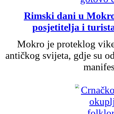
Rimski dani u Mokrom
posjetitelja i turist
Mokro je proteklog vik
antičkog svijeta, gdje su 
manifest