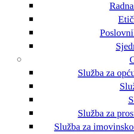
Radna 
Eti
Poslovni
Sjed
G
Služba za opću
Slu
S
Služba za pros
Služba za imovinsko-