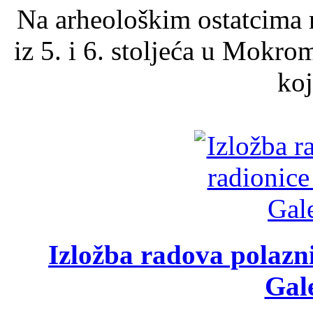
Na arheološkim ostatcima 
iz 5. i 6. stoljeća u Mokro
koj
Izložba radova polazn
Gale