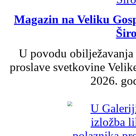
Magazin na Veliku Gosp
Šir
U povodu obilježavanja
proslave svetkovine Velik
2026. god