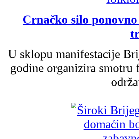
Crnačko silo ponovno o
t
U sklopu manifestacije Br
godine organizira smotru f
održat