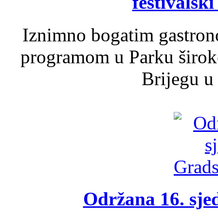
festivalski
Iznimno bogatim gastron
programom u Parku široko
Brijegu u 
Održana 16. sje