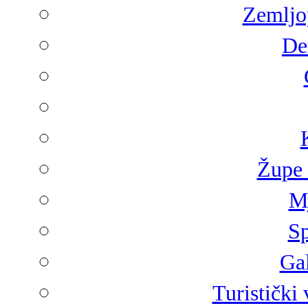
Zemljop
De
Župe 
Mj
Sp
Gal
Turistički 