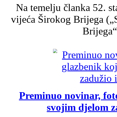
Na temelju članka 52. s
vijeća Širokog Brijega (
Brijega“,
Preminuo novinar, foto
svojim djelom za