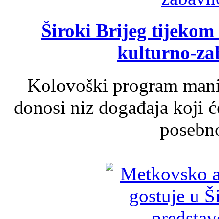
Široki Brijeg tijeko
kulturno-z
Kolovoški program manif
donosi niz događaja koji ć
posebno