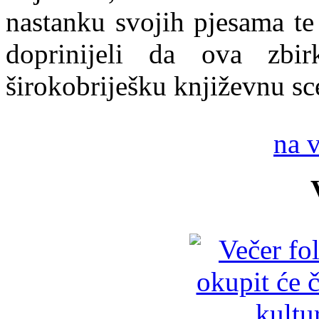
nastanku svojih pjesama te
doprinijeli da ova zbi
širokobriješku književnu sc
na 