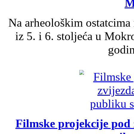
M
Na arheološkim ostatcima 
iz 5. i 6. stoljeća u Mok
godin
Filmske projekcije pod