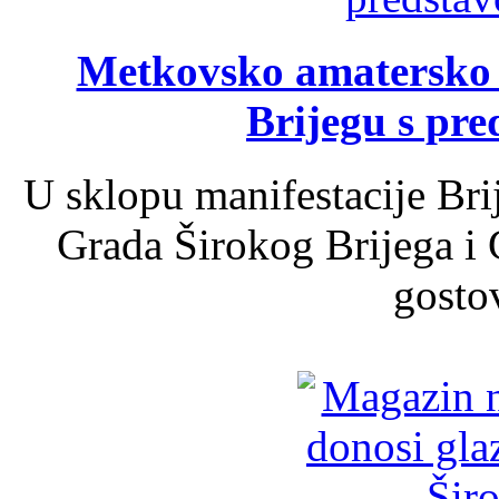
Metkovsko amatersko k
Brijegu s pr
U sklopu manifestacije Bri
Grada Širokog Brijega i 
gosto